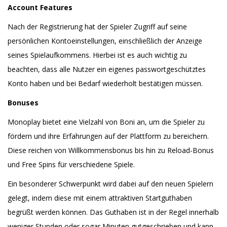
Account Features
Nach der Registrierung hat der Spieler Zugriff auf seine
persönlichen Kontoeinstellungen, einschließlich der Anzeige
seines Spielaufkommens. Hierbei ist es auch wichtig zu
beachten, dass alle Nutzer ein eigenes passwortgeschütztes
Konto haben und bei Bedarf wiederholt bestätigen müssen.
Bonuses
Monoplay bietet eine Vielzahl von Boni an, um die Spieler zu
fördern und ihre Erfahrungen auf der Plattform zu bereichern.
Diese reichen von Willkommensbonus bis hin zu Reload-Bonus
und Free Spins für verschiedene Spiele.
Ein besonderer Schwerpunkt wird dabei auf den neuen Spielern
gelegt, indem diese mit einem attraktiven Startguthaben
begrüßt werden können. Das Guthaben ist in der Regel innerhalb
weniger Stunden oder sogar Minuten gutgeschrieben und kann