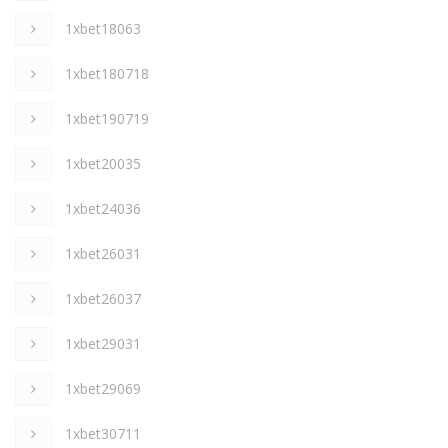
1xbet18063
1xbet180718
1xbet190719
1xbet20035
1xbet24036
1xbet26031
1xbet26037
1xbet29031
1xbet29069
1xbet30711