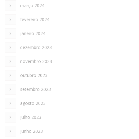
março 2024
fevereiro 2024
janeiro 2024
dezembro 2023
novembro 2023
outubro 2023
setembro 2023
agosto 2023
julho 2023
junho 2023