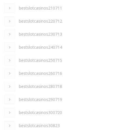
bestslotcasinos210711
bestslotcasinos220712
bestslotcasinos230713
bestslotcasinos240714
bestslotcasinos250715
bestslotcasinos260716
bestslotcasinos280718
bestslotcasinos290719
bestslotcasinos300720
bestslotcasinos30823