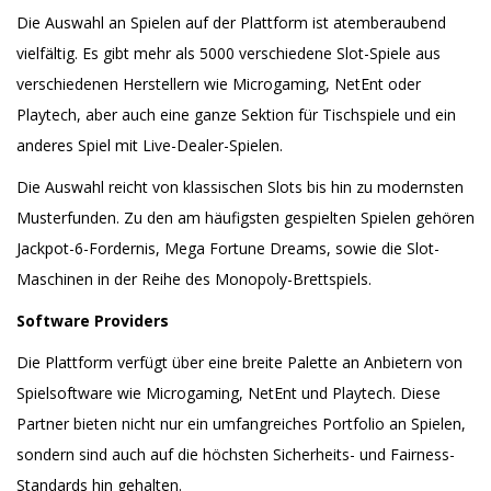
Die Auswahl an Spielen auf der Plattform ist atemberaubend
vielfältig. Es gibt mehr als 5000 verschiedene Slot-Spiele aus
verschiedenen Herstellern wie Microgaming, NetEnt oder
Playtech, aber auch eine ganze Sektion für Tischspiele und ein
anderes Spiel mit Live-Dealer-Spielen.
Die Auswahl reicht von klassischen Slots bis hin zu modernsten
Musterfunden. Zu den am häufigsten gespielten Spielen gehören
Jackpot-6-Fordernis, Mega Fortune Dreams, sowie die Slot-
Maschinen in der Reihe des Monopoly-Brettspiels.
Software Providers
Die Plattform verfügt über eine breite Palette an Anbietern von
Spielsoftware wie Microgaming, NetEnt und Playtech. Diese
Partner bieten nicht nur ein umfangreiches Portfolio an Spielen,
sondern sind auch auf die höchsten Sicherheits- und Fairness-
Standards hin gehalten.