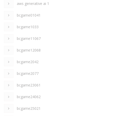
aws generative ai 1
bcgame01041
bcgame1033
bcgame11067
bcgame12068
bcgame2042
bcgame2077
bcgame23061
bcgame24062
bcgame25021