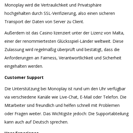
Monoplay wird die Vertraulichkeit und Privatsphäre
hochgehalten durch SSL-Verifizierung, also einen sicheren
Transport der Daten von Server zu Client.
Außerdem ist das Casino lizenziert unter der Lizenz von Malta,
einer der renommiertesten Glücksspiel-Länder weltweit. Diese
Zulassung wird regelmäßig überprüft und bestätigt, dass die
Anforderungen an Fairness, Verantwortlichkeit und Sicherheit
eingehalten werden.
Customer Support
Die Unterstützung bei Monoplay ist rund um den Uhr verfügbar
via verschiedene Kanäle wie Live-Chat, E-Mail oder Telefon. Die
Mitarbeiter sind freundlich und helfen schnell mit Problemen
oder Fragen weiter. Das Wichtigste jedoch: Die Supportabteilung
kann auch auf Deutsch sprechen.