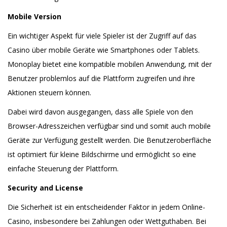
Mobile Version
Ein wichtiger Aspekt für viele Spieler ist der Zugriff auf das
Casino über mobile Geräte wie Smartphones oder Tablets.
Monoplay bietet eine kompatible mobilen Anwendung, mit der
Benutzer problemlos auf die Plattform zugreifen und ihre
Aktionen steuern können.
Dabei wird davon ausgegangen, dass alle Spiele von den
Browser-Adresszeichen verfügbar sind und somit auch mobile
Geräte zur Verfügung gestellt werden. Die Benutzeroberfläche
ist optimiert für kleine Bildschirme und ermöglicht so eine
einfache Steuerung der Plattform.
Security and License
Die Sicherheit ist ein entscheidender Faktor in jedem Online-
Casino, insbesondere bei Zahlungen oder Wettguthaben. Bei