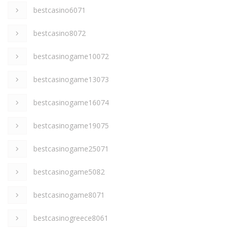
bestcasino6071
bestcasino8072
bestcasinogame10072
bestcasinogame13073
bestcasinogame16074
bestcasinogame19075
bestcasinogame25071
bestcasinogame5082
bestcasinogame8071
bestcasinogreece8061