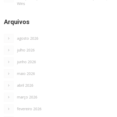
Wins
Arquivos
agosto 2026
julho 2026
junho 2026
maio 2026
abril 2026
março 2026
fevereiro 2026