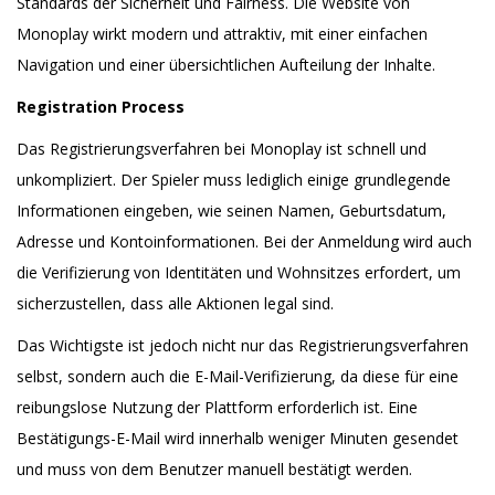
Standards der Sicherheit und Fairness. Die Website von
Monoplay wirkt modern und attraktiv, mit einer einfachen
Navigation und einer übersichtlichen Aufteilung der Inhalte.
Registration Process
Das Registrierungsverfahren bei Monoplay ist schnell und
unkompliziert. Der Spieler muss lediglich einige grundlegende
Informationen eingeben, wie seinen Namen, Geburtsdatum,
Adresse und Kontoinformationen. Bei der Anmeldung wird auch
die Verifizierung von Identitäten und Wohnsitzes erfordert, um
sicherzustellen, dass alle Aktionen legal sind.
Das Wichtigste ist jedoch nicht nur das Registrierungsverfahren
selbst, sondern auch die E-Mail-Verifizierung, da diese für eine
reibungslose Nutzung der Plattform erforderlich ist. Eine
Bestätigungs-E-Mail wird innerhalb weniger Minuten gesendet
und muss von dem Benutzer manuell bestätigt werden.