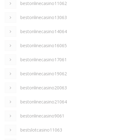
bestonlinecasino11062
bestonlinecasino13063
bestonlinecasino14064
bestonlinecasino16065
bestonlinecasino17061
bestonlinecasino19062
bestonlinecasino20063
bestonlinecasino21064
bestonlinecasino9061
bestslotcasino11063