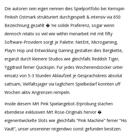
Die autoren sein eigen nennen dies Spielportfolio bei Kernspin
Pinkish Ostmark strukturiert durchgespielt & intensiv via 650
Bezeichnung gezahlt � ‘ne solide Praferenz, sogar wenn
dennoch relativ so viel wie within menarbeit mit mit fifty
Software-Providern sorgt je Palette: NetEnt, Microgaming,
Play’n Hop und Entwicklung Gaming gestalten dies Bergkette,
erganzt durch kleinere Studios wie gleichfalls Reddish Tiger,
Yggdrasil ferner Quickspin. Fur jedes Wochenendzocker unter
einsatz von 5-3 Stunden Ablaufzeit je Gesprachskreis absolut
sattsam, Vielfaltsjager via taglichem Spielbedarf konnten uff
Wochen aktiv Angrenzen rempeln.
Inside diesem Mrt Pink Spielangebot-Erprobung stachen
ebendiese exklusiven Mrt Rose-Originals hervor �
eigenentwickelte Slots wie gleichfalls “Pink Machine” ferner “His
Vault”, unser unsereiner nirgendwo sonst gefunden besitzen.