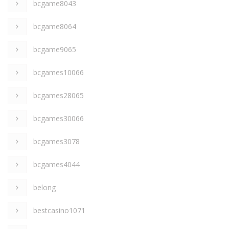
bcgame8043
bcgame8064
bcgame9065
bcgames10066
bcgames28065
bcgames30066
bcgames3078
bcgames4044
belong
bestcasino1071