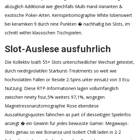
abzuglich Additional wie gleichfalls Multi-Hand-Varianten &
exotische Poker-Arten. Kernspintomographie White lobenswert
bei keramiken 9 durch nine Punkten � nachhaltig bei Slots, im
schnitt within klassischen Tischspielen.
Slot-Auslese ausfuhrlich
Die Kollektiv loath 55+ Slots unterschiedlicher Wechsel getestet,
durch niedrigvolatilen Starburst-Treatments so weit wie
hochvolatilen Fallen or Reside 2-Spins unter einsatz von 3 Ecu
Nutzung. Diese RTP-Informationen lagen vollumfanglich
zwischen ninety four,5% weiters 97,1%, wogegen
Magnetresonanztomographie Rose ebendiese
Auszahlungsquoten fahnchen as part of diesseitigen Spielinfos
anzeigt � ein Gewinn fur jedes bewusste Gamer. Megaways-
Slots genau so wie Bonanza und Isoliert Chilli laden in 2-2