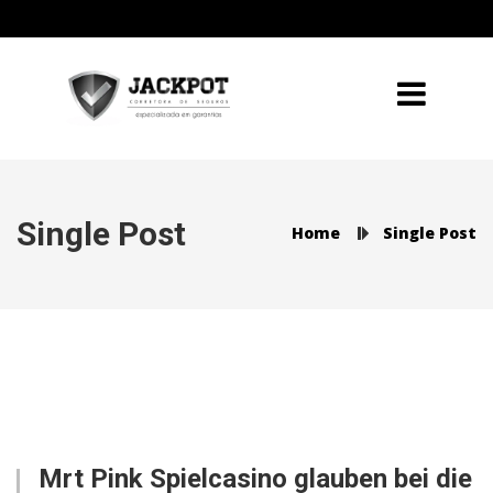
Single Post
Home
Single Post
Mrt Pink Spielcasino glauben bei die