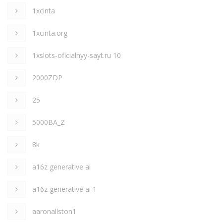
1xcinta
1xcinta.org
1xslots-oficialnyy-sayt.ru 10
2000ZDP
25
5000BA_Z
8k
a16z generative ai
a16z generative ai 1
aaronallston1