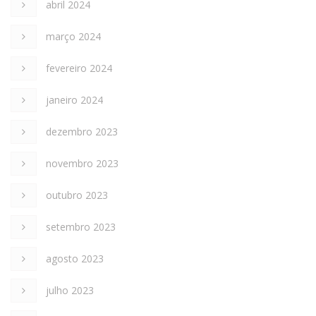
abril 2024
março 2024
fevereiro 2024
janeiro 2024
dezembro 2023
novembro 2023
outubro 2023
setembro 2023
agosto 2023
julho 2023