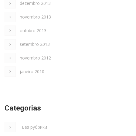
dezembro 2013
novembro 2013
outubro 2013
setembro 2013
novembro 2012
janeiro 2010
Categorias
! Без рубрики