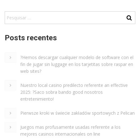
Posts recentes
?Hemos descargar cualquier modelo de software con el
fin de jugar sin luggage en los tarjetitas sobre raspar en
web sites?
Nuestro local casino predilecto referente an effective
2025: ?Saco sobra bando good nosotros
entretenimiento!
Pierwsze kroki w świecie zakładów sportowych z Pelican
Juegos mas profusamente usadas referente a los
mejores casinos internacionales on line