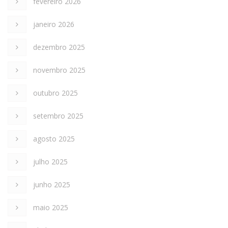
fevereiro 2026
janeiro 2026
dezembro 2025
novembro 2025
outubro 2025
setembro 2025
agosto 2025
julho 2025
junho 2025
maio 2025