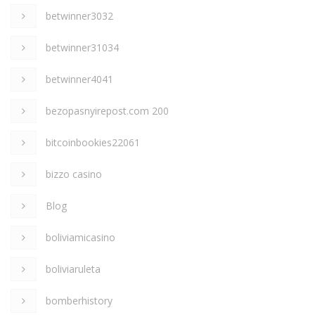
betwinner3032
betwinner31034
betwinner4041
bezopasnyirepost.com 200
bitcoinbookies22061
bizzo casino
Blog
boliviamicasino
boliviaruleta
bomberhistory