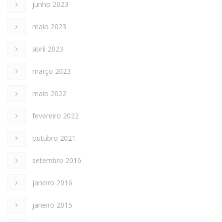
junho 2023
maio 2023
abril 2023
março 2023
maio 2022
fevereiro 2022
outubro 2021
setembro 2016
janeiro 2016
janeiro 2015