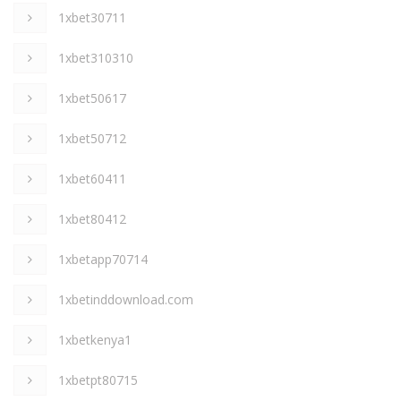
1xbet30711
1xbet310310
1xbet50617
1xbet50712
1xbet60411
1xbet80412
1xbetapp70714
1xbetinddownload.com
1xbetkenya1
1xbetpt80715