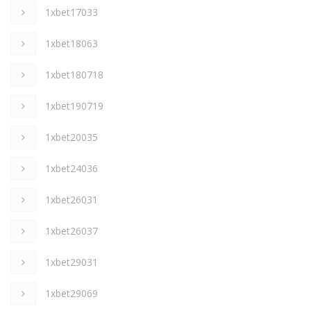
1xbet17033
1xbet18063
1xbet180718
1xbet190719
1xbet20035
1xbet24036
1xbet26031
1xbet26037
1xbet29031
1xbet29069