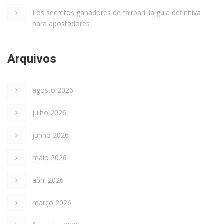
Los secretos ganadores de fairpari: la guía definitiva
para apostadores
Arquivos
agosto 2026
julho 2026
junho 2026
maio 2026
abril 2026
março 2026