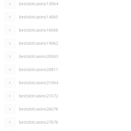
bestslotcasino13064
bestslotcasino14065
bestslotcasino16066
bestslotcasino19062
bestslotcasino20063
bestslotcasino20811
bestslotcasino21064
bestslotcasino21072
bestslotcasino26076
bestslotcasino27076