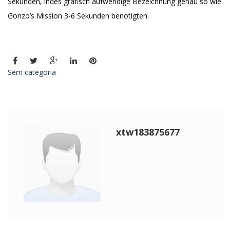
Sekunden, indes grafisch aufwendige Bezeichnung genau so wie
Gonzo’s Mission 3-6 Sekunden benotigten.
Sem categoria
xtw183875677