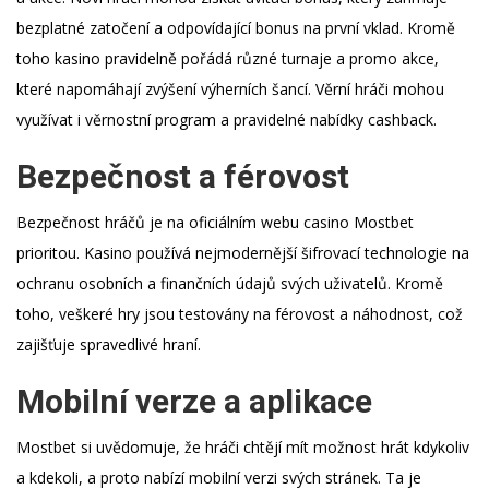
bezplatné zatočení a odpovídající bonus na první vklad. Kromě
toho kasino pravidelně pořádá různé turnaje a promo akce,
které napomáhají zvýšení výherních šancí. Věrní hráči mohou
využívat i věrnostní program a pravidelné nabídky cashback.
Bezpečnost a férovost
Bezpečnost hráčů je na oficiálním webu casino Mostbet
prioritou. Kasino používá nejmodernější šifrovací technologie na
ochranu osobních a finančních údajů svých uživatelů. Kromě
toho, veškeré hry jsou testovány na férovost a náhodnost, což
zajišťuje spravedlivé hraní.
Mobilní verze a aplikace
Mostbet si uvědomuje, že hráči chtějí mít možnost hrát kdykoliv
a kdekoli, a proto nabízí mobilní verzi svých stránek. Ta je