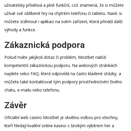
uživatelsky přívětivá a plně funkční, což znamená, že si můžete
užívat své oblíbené hry na chytrém telefonu či tabletu. Navíc si
můžete stáhnout i aplikaci na svém zařízení, která přináší další
výhody a funkce.
Zákaznická podpora
Pokud máte jakýkoli dotaz či problém, Mostbet nabízí
kompetentní zákaznickou podporu. Na webových stránkách
najdete sekci FAQ, která odpovídá na často kladené otázky, a
můžete také kontaktovat tým podpory prostřednictvím živého
chatu, e-mailu nebo telefonu.
Závěr
Oficiální web casino Mostbet je skvělou volbou pro všechny,
kteří hledají kvalitní online kasino s širokým výběrem her a