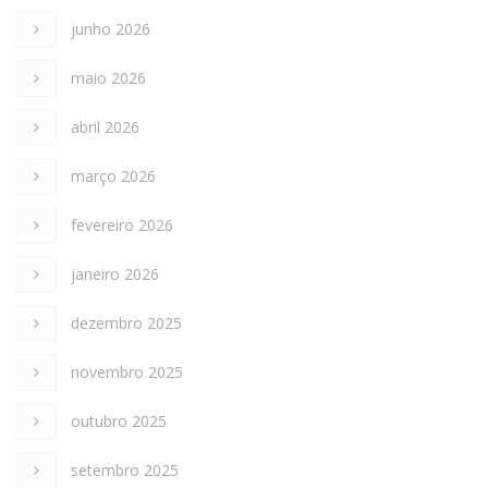
junho 2026
maio 2026
abril 2026
março 2026
fevereiro 2026
janeiro 2026
dezembro 2025
novembro 2025
outubro 2025
setembro 2025