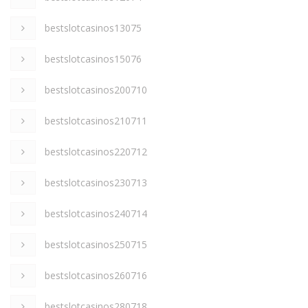
bestslotcasinos13075
bestslotcasinos15076
bestslotcasinos200710
bestslotcasinos210711
bestslotcasinos220712
bestslotcasinos230713
bestslotcasinos240714
bestslotcasinos250715
bestslotcasinos260716
bestslotcasinos280718