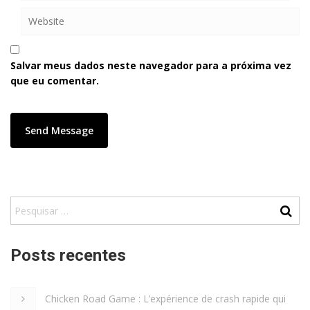
Salvar meus dados neste navegador para a próxima vez
que eu comentar.
Posts recentes
Chicken Road Game : L’expérience de crash rapide qui