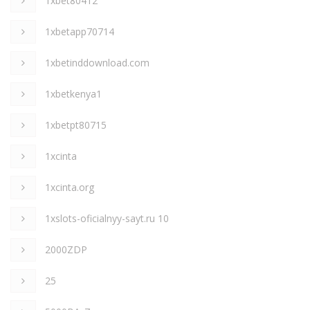
1xbet80412
1xbetapp70714
1xbetinddownload.com
1xbetkenya1
1xbetpt80715
1xcinta
1xcinta.org
1xslots-oficialnyy-sayt.ru 10
2000ZDP
25