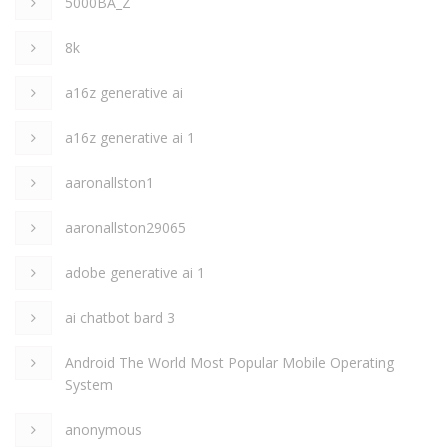
5000BA_Z
8k
a16z generative ai
a16z generative ai 1
aaronallston1
aaronallston29065
adobe generative ai 1
ai chatbot bard 3
Android The World Most Popular Mobile Operating
System
anonymous