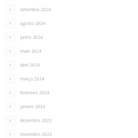
setembro 2024
agosto 2024
junho 2024
maio 2024
abril 2024
março 2024
fevereiro 2024
janeiro 2024
dezembro 2023
novembro 2023