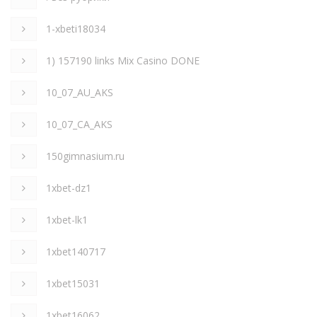
1-xbeti18034
1) 157190 links Mix Casino DONE
10_07_AU_AKS
10_07_CA_AKS
150gimnasium.ru
1xbet-dz1
1xbet-lk1
1xbet140717
1xbet15031
1xbet16062