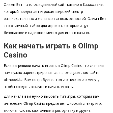
Олимп Бет – это официальный сайт казино в Казахстане,
который предлагает игрокам широкий спектр
развлекательных и финансовых возможностей. Олимп Бет –
это отличный выбор для игроков, которые ищут
безопасное и надежное место для игры в казино.
Как начать играть в Olimp
Casino
Если вы решили начать играть в Olimp Casino, то сначала
вам нужно зарегистрироваться на официальном сайте
olimpbet.kz. Вам потребуется только несколько минут,
чтобы создать аккаунт и начать играть.
Для начала вам нужно выбрать тип игры, который вам
интересен. Olimp Casino предлагает широкий спектр игр,
включая слоты, карточные игры, рулетку и другие.