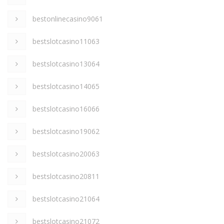
bestonlinecasino9061
bestslotcasino11063
bestslotcasino13064
bestslotcasino14065
bestslotcasino16066
bestslotcasino19062
bestslotcasino20063
bestslotcasino20811
bestslotcasino21064
bestslotcasino21072