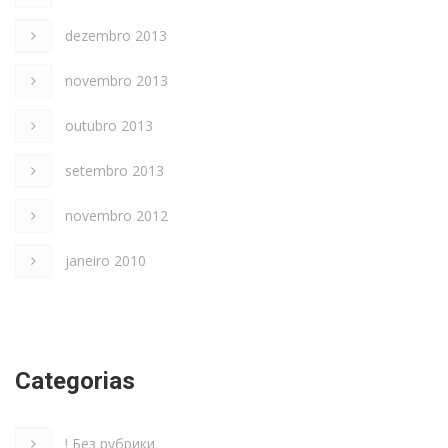
dezembro 2013
novembro 2013
outubro 2013
setembro 2013
novembro 2012
janeiro 2010
Categorias
! Без рубрики