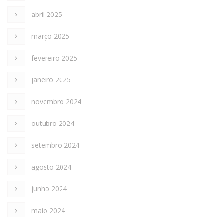
abril 2025
março 2025
fevereiro 2025
janeiro 2025
novembro 2024
outubro 2024
setembro 2024
agosto 2024
junho 2024
maio 2024