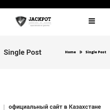
Single Post
Home
Single Post
официальный сайт в Казахстане