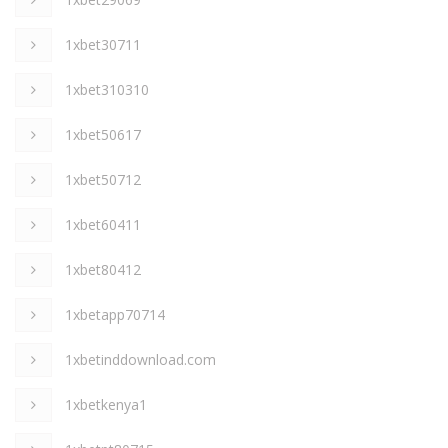
1xbet30711
1xbet310310
1xbet50617
1xbet50712
1xbet60411
1xbet80412
1xbetapp70714
1xbetinddownload.com
1xbetkenya1