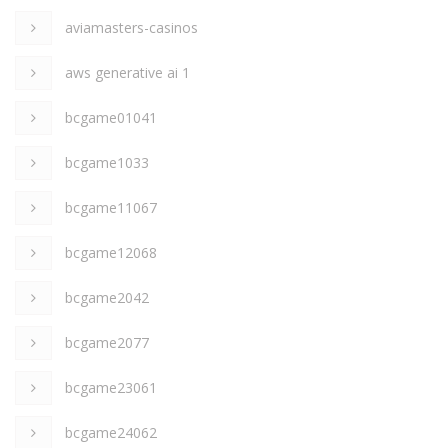
aviamasters-casinos
aws generative ai 1
bcgame01041
bcgame1033
bcgame11067
bcgame12068
bcgame2042
bcgame2077
bcgame23061
bcgame24062