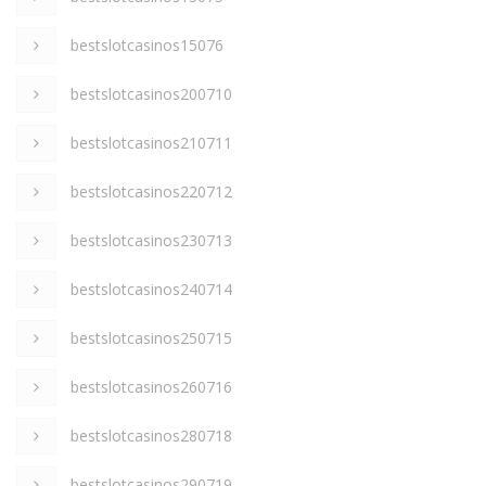
bestslotcasinos15076
bestslotcasinos200710
bestslotcasinos210711
bestslotcasinos220712
bestslotcasinos230713
bestslotcasinos240714
bestslotcasinos250715
bestslotcasinos260716
bestslotcasinos280718
bestslotcasinos290719