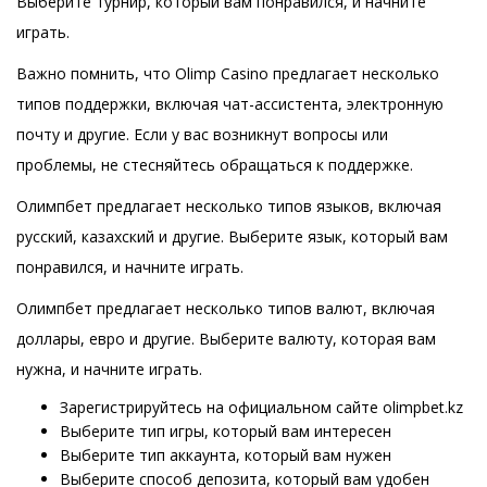
Выберите турнир, который вам понравился, и начните
играть.
Важно помнить, что Olimp Casino предлагает несколько
типов поддержки, включая чат-ассистента, электронную
почту и другие. Если у вас возникнут вопросы или
проблемы, не стесняйтесь обращаться к поддержке.
Олимпбет предлагает несколько типов языков, включая
русский, казахский и другие. Выберите язык, который вам
понравился, и начните играть.
Олимпбет предлагает несколько типов валют, включая
доллары, евро и другие. Выберите валюту, которая вам
нужна, и начните играть.
Зарегистрируйтесь на официальном сайте olimpbet.kz
Выберите тип игры, который вам интересен
Выберите тип аккаунта, который вам нужен
Выберите способ депозита, который вам удобен