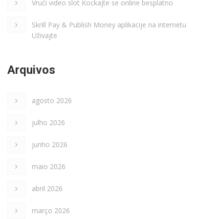
Vrući video slot Kockajte se online besplatno
Skrill Pay & Publish Money aplikacije na internetu
Uživajte
Arquivos
agosto 2026
julho 2026
junho 2026
maio 2026
abril 2026
março 2026