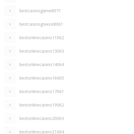
bestcasinogame8071
bestcasinogreece8061
bestonlinecasino11062
bestonlinecasino13063
bestonlinecasino14064
bestonlinecasino16065
bestonlinecasino17061
bestonlinecasino19062
bestonlinecasino20063
bestonlinecasino21064