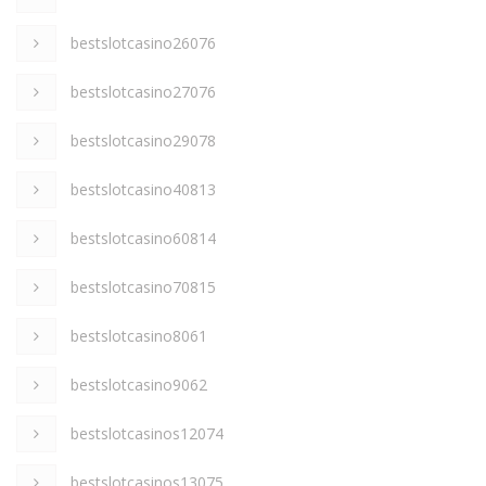
bestslotcasino26076
bestslotcasino27076
bestslotcasino29078
bestslotcasino40813
bestslotcasino60814
bestslotcasino70815
bestslotcasino8061
bestslotcasino9062
bestslotcasinos12074
bestslotcasinos13075