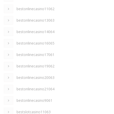
bestonlinecasino11062
bestonlinecasino13063
bestonlinecasino14064
bestonlinecasino16065
bestonlinecasino17061
bestonlinecasino19062
bestonlinecasino20063
bestonlinecasino21064
bestonlinecasino9061
bestslotcasino11063