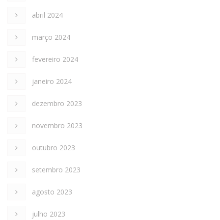
abril 2024
março 2024
fevereiro 2024
janeiro 2024
dezembro 2023
novembro 2023
outubro 2023
setembro 2023
agosto 2023
julho 2023