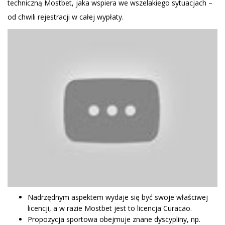
techniczną Mostbet, jaka wspiera we wszelakiego sytuacjach –
od chwili rejestracji w całej wypłaty.
Nadrzędnym aspektem wydaje się być swoje właściwej
licencji, a w razie Mostbet jest to licencja Curacao.
Propozycja sportowa obejmuje znane dyscypliny, np.