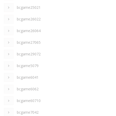
bcgame25021
bcgame26022
bcgame26064
bcgame27065
bcgame29072
bcgame5079
bcgame6041
bcgame6062
bcgame60710
bcgame7042