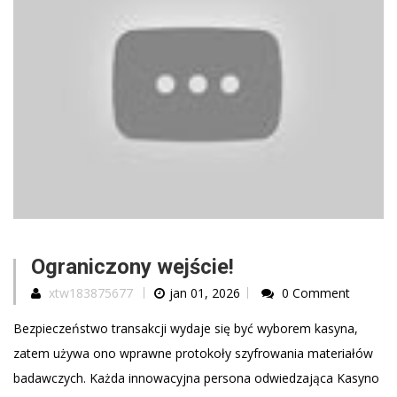
Ograniczony wejście!
xtw183875677
jan 01, 2026
0 Comment
Bezpieczeństwo transakcji wydaje się być wyborem kasyna,
zatem używa ono wprawne protokoły szyfrowania materiałów
badawczych. Każda innowacyjna persona odwiedzająca Kasyno