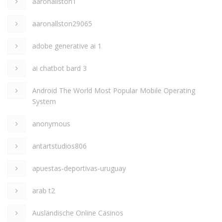
aaronallston1
aaronallston29065
adobe generative ai 1
ai chatbot bard 3
Android The World Most Popular Mobile Operating
System
anonymous
antartstudios806
apuestas-deportivas-uruguay
arab t2
Ausländische Online Casinos