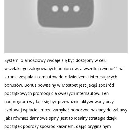
System lojalnościowy wydaje się być dostępny w celu
wszelakiego zalogowanych odbiorców, a wszelka czynność na
stronie zespala internautów do odwiedzenia interesujących
bonusów. Bonus powitalny w Mostbet jest jakąś spośród
początkowych promocji dla świeżych internautów. Ten
nadprogram wydaje się być przeważnie aktywowany przy
czołowej wpłacie i może zamykać poboczne nakłady do zabawy
jak i również darmowe spiny. Jest to idealny strategia dzięki
początek podróży spośród kasynem, dając oryginalnym