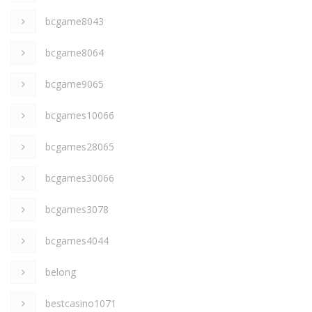
bcgame8043
bcgame8064
bcgame9065
bcgames10066
bcgames28065
bcgames30066
bcgames3078
bcgames4044
belong
bestcasino1071