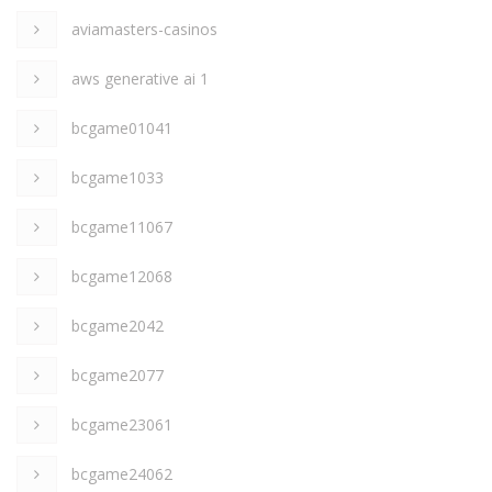
aviamasters-casinos
aws generative ai 1
bcgame01041
bcgame1033
bcgame11067
bcgame12068
bcgame2042
bcgame2077
bcgame23061
bcgame24062