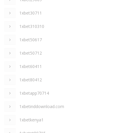
1xbet30711
1xbet310310
1xbet50617
1xbet50712
1xbet60411
1xbet80412
1xbetapp70714
1xbetinddownload.com
1xbetkenya1