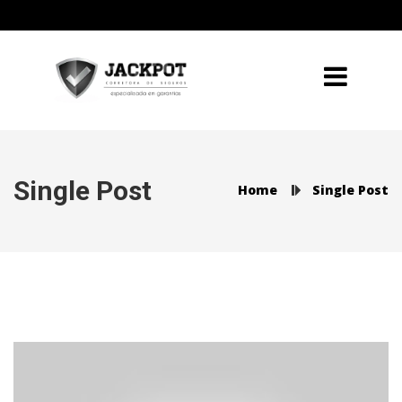
Single Post
Home
Single Post