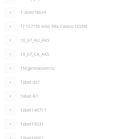
1-xbeti18034
1) 157190 links Mix Casino DONE
10_07_AU_AKS
10_07_CA_AKS
150gimnasium.ru
1xbet-dz1
1xbet-lk1
1xbet140717
1xbet15031
1xbet16062