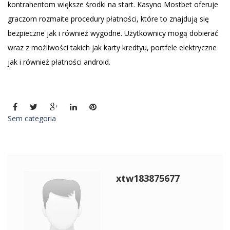
kontrahentom większe środki na start. Kasyno Mostbet oferuje
graczom rozmaite procedury płatności, które to znajdują się
bezpieczne jak i również wygodne. Użytkownicy mogą dobierać
wraz z możliwości takich jak karty kredtyu, portfele elektryczne
jak i również płatności android.
Sem categoria
xtw183875677