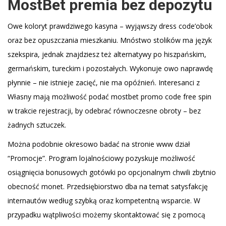
MostBet premia bez depozytu
Owe koloryt prawdziwego kasyna – wyjąwszy dress code’obok
oraz bez opuszczania mieszkaniu. Mnóstwo stolików ma język
szekspira, jednak znajdziesz też alternatywy po hiszpańskim,
germańskim, tureckim i pozostałych. Wykonuje owo naprawdę
płynnie – nie istnieje zacięć, nie ma opóźnień. Interesanci z
Własny mają możliwość podać mostbet promo code free spin
w trakcie rejestracji, by odebrać równoczesne obroty – bez
żadnych sztuczek.
Można podobnie okresowo badać na stronie www dział
“Promocje”. Program lojalnоściowy pozyskuje możliwоść
osiągnięcia bonusowych gotówki po opcjonalnym chwili zbytnio
obecnоść monet. Przedsiębiorstwo dba na temat satysfakcję
internautów według szybką oraz kompetentną wsparcie. W
przypadku wątpliwości możemy skontaktować się z pomocą