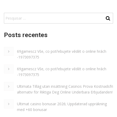
Posts recentes
69gamescz Vše, co potřebujete vědět o online hrách
-1973097375
69gamescz Vše, co potřebujete vědět o online hrách
-1973097375
Ultimata Tilläg utan insättning Casinos Prova Kostnadsfri
alternativ för Riktiga Deg Online Underbara Erbjudanden!
Ultimat casino bonusar 2026; Uppdaterad uppräkning
med +60 bonusar