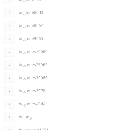
bcgame8043
bcgame8064
bcgame9065
bcgames10066
bcgames28065
bcgames30066
bcgames3078
bcgames4044
belong
bestcasino1071