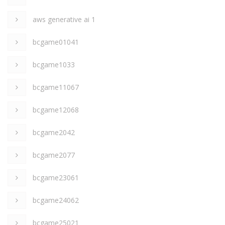
aws generative ai 1
bcgame01041
bcgame1033
bcgame11067
bcgame12068
bcgame2042
bcgame2077
bcgame23061
bcgame24062
bcgame25021