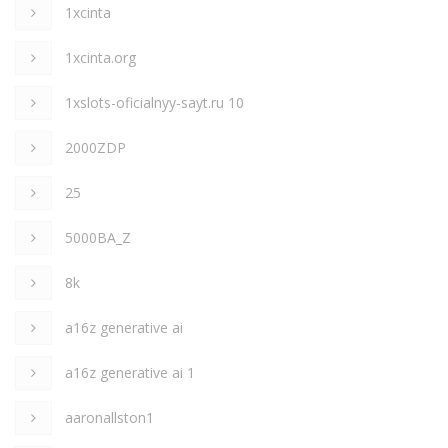
1xcinta
1xcinta.org
1xslots-oficialnyy-sayt.ru 10
2000ZDP
25
5000BA_Z
8k
a16z generative ai
a16z generative ai 1
aaronallston1