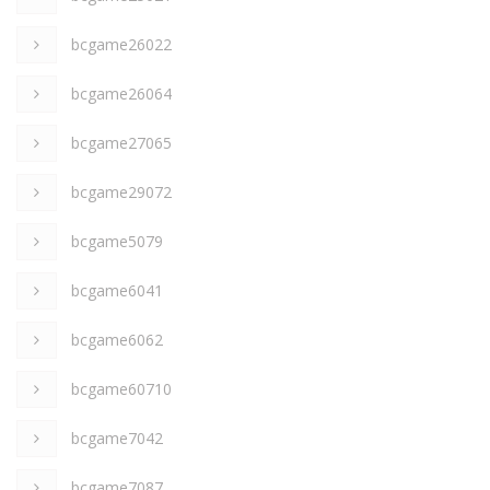
bcgame26022
bcgame26064
bcgame27065
bcgame29072
bcgame5079
bcgame6041
bcgame6062
bcgame60710
bcgame7042
bcgame7087