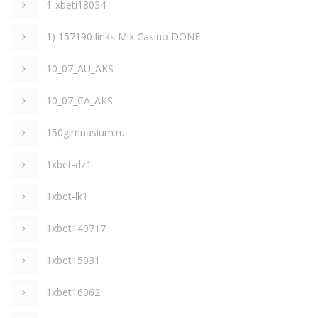
1-xbeti18034
1) 157190 links Mix Casino DONE
10_07_AU_AKS
10_07_CA_AKS
150gimnasium.ru
1xbet-dz1
1xbet-lk1
1xbet140717
1xbet15031
1xbet16062