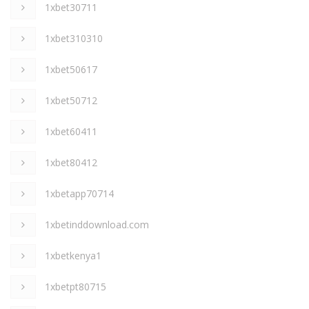
1xbet30711
1xbet310310
1xbet50617
1xbet50712
1xbet60411
1xbet80412
1xbetapp70714
1xbetinddownload.com
1xbetkenya1
1xbetpt80715