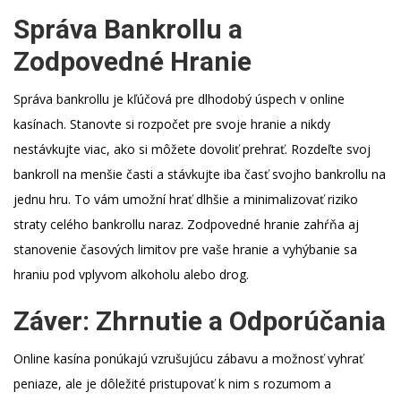
Správa Bankrollu a
Zodpovedné Hranie
Správa bankrollu je kľúčová pre dlhodobý úspech v online
kasínach. Stanovte si rozpočet pre svoje hranie a nikdy
nestávkujte viac, ako si môžete dovoliť prehrať. Rozdeľte svoj
bankroll na menšie časti a stávkujte iba časť svojho bankrollu na
jednu hru. To vám umožní hrať dlhšie a minimalizovať riziko
straty celého bankrollu naraz. Zodpovedné hranie zahŕňa aj
stanovenie časových limitov pre vaše hranie a vyhýbanie sa
hraniu pod vplyvom alkoholu alebo drog.
Záver: Zhrnutie a Odporúčania
Online kasína ponúkajú vzrušujúcu zábavu a možnosť vyhrať
peniaze, ale je dôležité pristupovať k nim s rozumom a