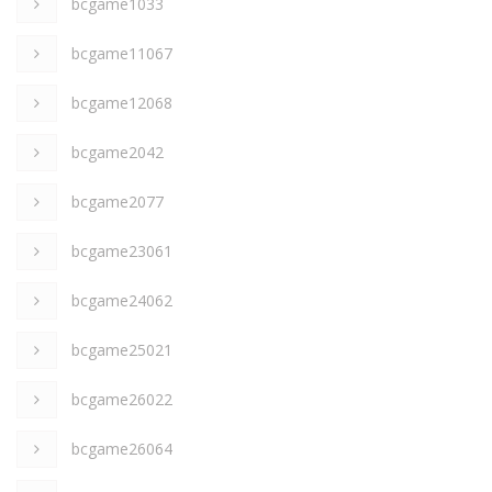
bcgame1033
bcgame11067
bcgame12068
bcgame2042
bcgame2077
bcgame23061
bcgame24062
bcgame25021
bcgame26022
bcgame26064