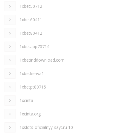
1xbet50712
1xbet60411
1xbet80412
1xbetapp70714
1xbetinddownload.com
1xbetkenya1
1xbetpt80715
1xcinta
1xcinta.org
1xslots-oficialnyy-sayt.ru 10