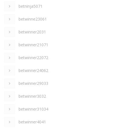
betninja5071
betwinne23061
betwinner2031
betwinner21071
betwinner22072
betwinner24062
betwinner29033
betwinner3032
betwinner31034
betwinner4041