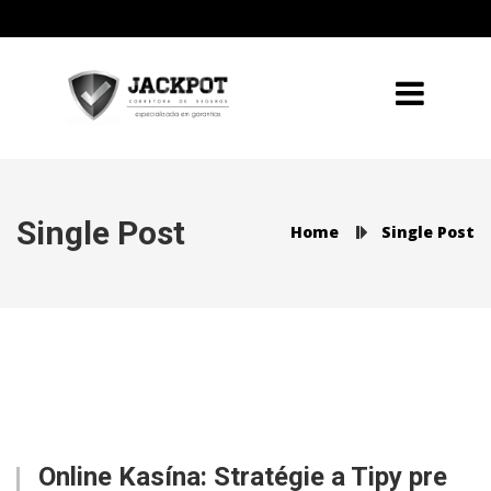
Single Post
Home
Single Post
Online Kasína: Stratégie a Tipy pre