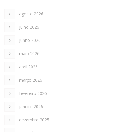
agosto 2026
julho 2026
junho 2026
maio 2026
abril 2026
março 2026
fevereiro 2026
janeiro 2026
dezembro 2025