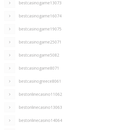
bestcasinogame13073
bestcasinogame16074
bestcasinogame19075
bestcasinogame25071
bestcasinogame5082
bestcasinogame8071
bestcasinogreece8061
bestonlinecasino11062
bestonlinecasino13063
bestonlinecasino14064