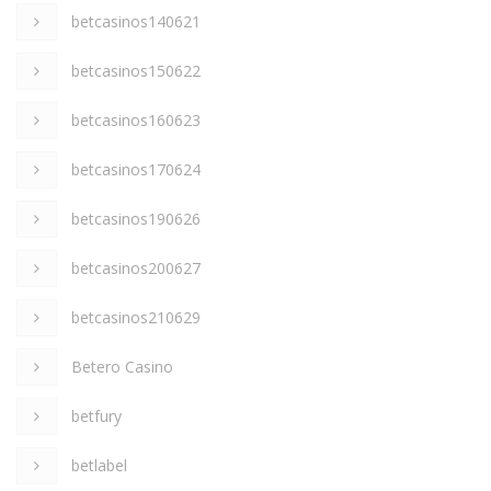
betcasinos140621
betcasinos150622
betcasinos160623
betcasinos170624
betcasinos190626
betcasinos200627
betcasinos210629
Betero Casino
betfury
betlabel