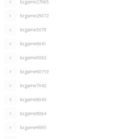
bcgame27065
bcgame29072
bcgame5079
bcgame6041
bcgame6062
bcgame60710
bcgame7042
bcgame8043
bcgame8064
bcgame9065