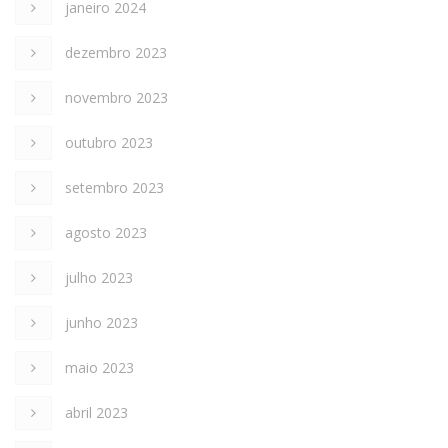
janeiro 2024
dezembro 2023
novembro 2023
outubro 2023
setembro 2023
agosto 2023
julho 2023
junho 2023
maio 2023
abril 2023