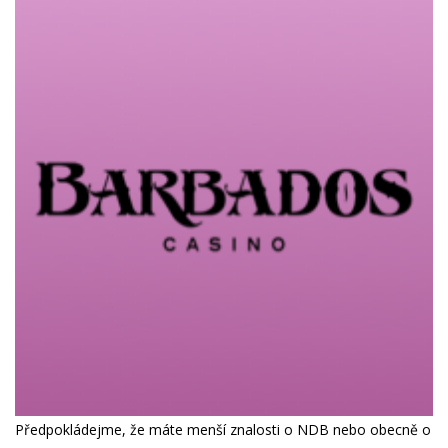
Předpokládejme, že máte menší znalosti o NDB nebo obecně o