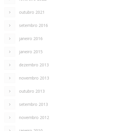
outubro 2021
setembro 2016
janeiro 2016
janeiro 2015
dezembro 2013
novembro 2013
outubro 2013
setembro 2013
novembro 2012
janeiro 2010