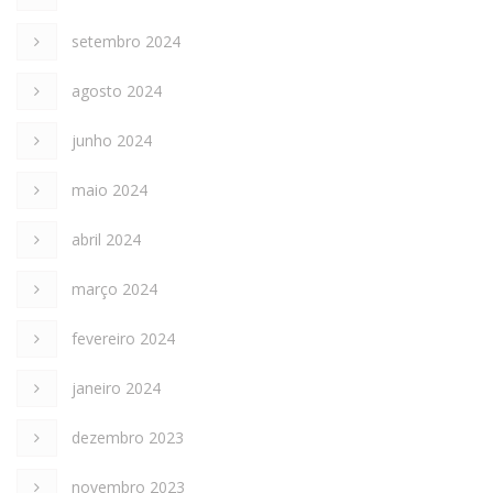
setembro 2024
agosto 2024
junho 2024
maio 2024
abril 2024
março 2024
fevereiro 2024
janeiro 2024
dezembro 2023
novembro 2023