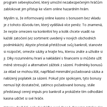
program sebevyloučení, který umožní nezabezpečeným hráčům
zablokovat jim přístup ke všem online hazardním hrám.
Myslím si, že informovaný online kasino s bonusem bez vkladu
je z tohoto důvodu ten, který vydělává více peněz. To znamená,
že nejste omezeni na konkrétní hry a kolik chcete vsadit na
každé zatočení (viz sortiment uvedený v nových obchodních
podmínkách). Abyste přestali přetěžovat svůj bankroll, stanovte
si rozpočet, omezte sázky a hrajte hru, kterou znáte a užíváte si
ji. Díky rozumnému hraní a nakládání s financemi si můžete užít
méně stresující a alternativní zážitek z sázení. Podmínky bonusů
za vklad se mohou lišit, například minimální požadovaná sázka a
nabízený poplatek za sázení. Pokud jste spokojeni, tyto bonusy
nemusí být dostatečné, zatímco požadované bonusy, stále
představují cenný impuls pro bankroll a prokážete tím odhodlání
kasina udržet si své hráče.