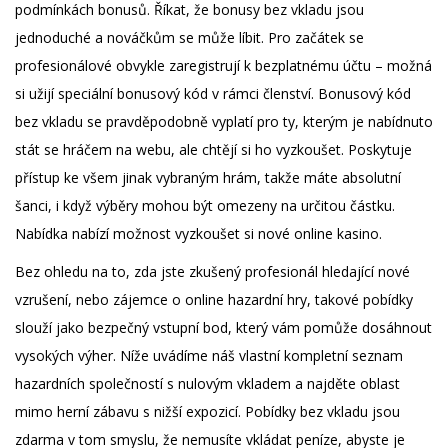
podmínkách bonusů. Říkat, že bonusy bez vkladu jsou
jednoduché a nováčkům se může líbit. Pro začátek se
profesionálové obvykle zaregistrují k bezplatnému účtu – možná
si užijí speciální bonusový kód v rámci členství. Bonusový kód
bez vkladu se pravděpodobně vyplatí pro ty, kterým je nabídnuto
stát se hráčem na webu, ale chtějí si ho vyzkoušet. Poskytuje
přístup ke všem jinak vybraným hrám, takže máte absolutní
šanci, i když výběry mohou být omezeny na určitou částku.
Nabídka nabízí možnost vyzkoušet si nové online kasino.
Bez ohledu na to, zda jste zkušený profesionál hledající nové
vzrušení, nebo zájemce o online hazardní hry, takové pobídky
slouží jako bezpečný vstupní bod, který vám pomůže dosáhnout
vysokých výher. Níže uvádíme náš vlastní kompletní seznam
hazardních společností s nulovým vkladem a najděte oblast
mimo herní zábavu s nižší expozicí. Pobídky bez vkladu jsou
zdarma v tom smyslu, že nemusíte vkládat peníze, abyste je