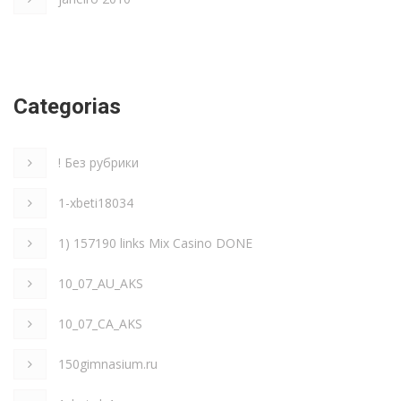
Categorias
! Без рубрики
1-xbeti18034
1) 157190 links Mix Casino DONE
10_07_AU_AKS
10_07_CA_AKS
150gimnasium.ru