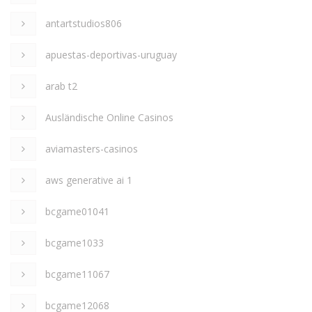
antartstudios806
apuestas-deportivas-uruguay
arab t2
Ausländische Online Casinos
aviamasters-casinos
aws generative ai 1
bcgame01041
bcgame1033
bcgame11067
bcgame12068