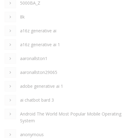
5000BA_Z
8k
a16z generative ai
a16z generative ai 1
aaronallston1
aaronallston29065
adobe generative ai 1
ai chatbot bard 3
Android The World Most Popular Mobile Operating
System
anonymous