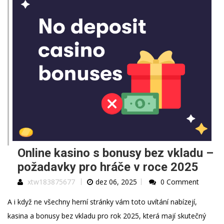
Online kasino s bonusy bez vkladu –
požadavky pro hráče v roce 2025
xtw183875677
dez 06, 2025
0 Comment
A i když ne všechny herní stránky vám toto uvítání nabízejí,
kasina a bonusy bez vkladu pro rok 2025, která mají skutečný