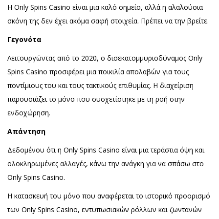
Η Only Spins Casino είναι μια καλό σημείο, αλλά η αλαλούσια
σκόνη της δεν έχει ακόμα σαφή στοιχεία. Πρέπει να την βρείτε.
Γεγονότα
Λειτουργώντας από το 2020, ο δισεκατομμυριοδύναμος Only
Spins Casino προσφέρει μια ποικιλία απολαβών για τους
ποντίμιους του και τους τακτικούς επιθυμίας. Η διαχείριση
παρουσιάζει το μόνο που συσχετίστηκε με τη ροή στην
ενδοχώρηση.
Απάντηση
Δεδομένου ότι η Only Spins Casino είναι μια τεράστια όψη και
ολοκληρωμένες αλλαγές, κάνω την ανάγκη για να σπάσω στο
Only Spins Casino.
Η κατασκευή του μόνο που αναφέρεται το ιστορικό προορισμό
των Only Spins Casino, εντυπωσιακών ρόλλων και ζωντανών