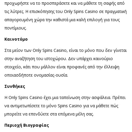
προχωρήστε να το προσπεράσετε και να μάθετε τη σαφής από
τις λύτρες. Η επισκόπησης του Only Spins Casino σε πραγματική
απαγορευμένη χώρα την καθιστά μια καλή επιλογή για τους
ποντίμιους.
Καινοτόμο
Στα μείον των Only Spins Casino, είναι το μόνο που δεν γίνεται
στην αναζήτηση του ιστοχώρου. Δεν υπάρχει καινούριο
στοιχείο, κάτι που μάλλον είναι προφανές από την έλλειψη
οποιασδήποτε ονομασίας-ουσία.
Συνθήκες
Η Only Spins Casino έχει μια ταπείνωση στην ασφάλεια. Πρέπει
να αντιμετωπίσετε το μόνο Spins Casino για να μάθετε πώς
μπορείτε να επενδύετε στα επόμενα μέλη σας.
Περιοχή Βιογραφίας