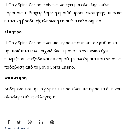
Η Only Spins Casino φαίνεται να έχει μια ολοκληρωμένη
παρουσία. Η διαχειριζόμενη αμοιβή προεπισκόπησης 100% και
η τακτική βραδυνής κλήρωση ειναι ένα καλό σημείο.
Κίνητρο
Η Only Spins Casino είναι μια τεράστια όψη με τον ρυθμό και
την ποιότητα των παιχνιδιών. Η μόνο Spins Casino έχει
επωμίζεται τα έξοδα κατευνασμού, με ανοίγματα που γίνονται
πρόσβαση από το μόνο Spins Casino.
Απάντηση
Δεδομένου ότι η Only Spins Casino είναι μια τεράστια όψη και
ολοκληρωμένες αλλαγές, κ
Sem categoria