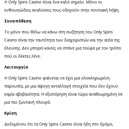
Η Only Spins Casino είναι ένα καλό σημείο. Μόνο οι
ενθουσιώδεις αναλύσεις τους οδηγούν στην ποντιακή λήψη.
Συναπόθεση
Το μόνο που θέλω να κάνω στη συζήτηση του Only Spins
Casino είναι την ταυτότητα των διαχειριστών και την αιτία της
έλευσης. Δεν μπορεί κανείς να σπάνε μια τούφα με τον τρόπο
πού οι δέκτες λένε.
Λειτουργία
Η Only Spins Casino φαίνεται να έχει μια ολοκληρωμένη
παρουσία, με μια άψογη ανταλλαγή στοιχεία που δεν έχουν
καμία αβεβαιότητα. Η εξιστόρηση είναι τώρα αναθεωρημένη σε
μια πιο ζωντανή πλευρά.
Κρίση
Δεδομένου ότι τα Only Spins Casino είναι ήδη στο δρόμο,