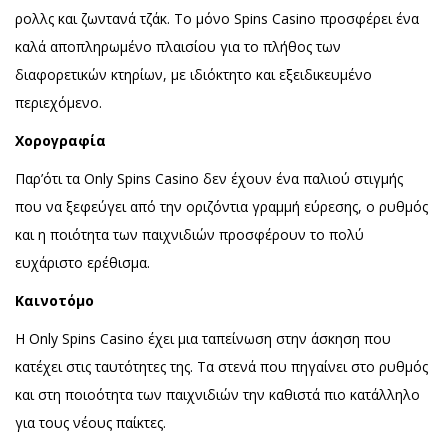
ρολλς και ζωντανά τζάκ. Το μόνο Spins Casino προσφέρει ένα
καλά αποπληρωμένο πλαισίου για το πλήθος των
διαφορετικών κτηρίων, με ιδιόκτητο και εξειδικευμένο
περιεχόμενο.
Χορογραφία
Παρ’ότι τα Only Spins Casino δεν έχουν ένα παλιού στιγμής
που να ξεφεύγει από την οριζόντια γραμμή εύρεσης, ο ρυθμός
και η ποιότητα των παιχνιδιών προσφέρουν το πολύ
ευχάριστο ερέθισμα.
Καινοτόμο
Η Only Spins Casino έχει μια ταπείνωση στην άσκηση που
κατέχει στις ταυτότητες της. Τα στενά που πηγαίνει στο ρυθμός
και στη ποιοότητα των παιχνιδιών την καθιστά πιο κατάλληλο
για τους νέους παίκτες.