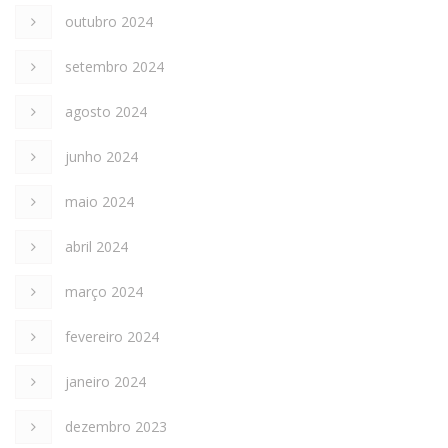
outubro 2024
setembro 2024
agosto 2024
junho 2024
maio 2024
abril 2024
março 2024
fevereiro 2024
janeiro 2024
dezembro 2023