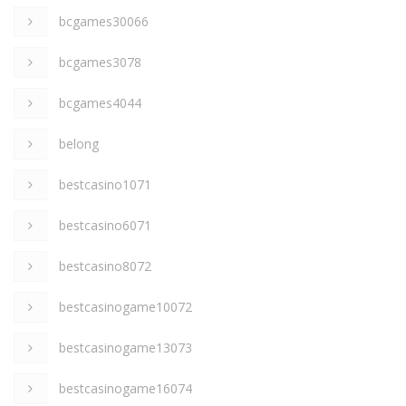
bcgames30066
bcgames3078
bcgames4044
belong
bestcasino1071
bestcasino6071
bestcasino8072
bestcasinogame10072
bestcasinogame13073
bestcasinogame16074