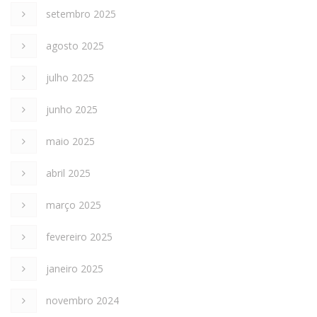
setembro 2025
agosto 2025
julho 2025
junho 2025
maio 2025
abril 2025
março 2025
fevereiro 2025
janeiro 2025
novembro 2024