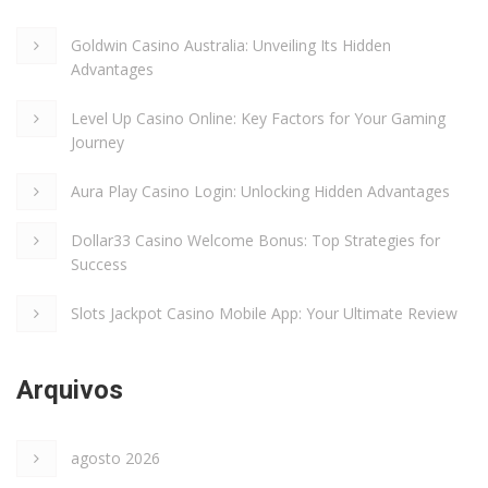
Goldwin Casino Australia: Unveiling Its Hidden
Advantages
Level Up Casino Online: Key Factors for Your Gaming
Journey
Aura Play Casino Login: Unlocking Hidden Advantages
Dollar33 Casino Welcome Bonus: Top Strategies for
Success
Slots Jackpot Casino Mobile App: Your Ultimate Review
Arquivos
agosto 2026