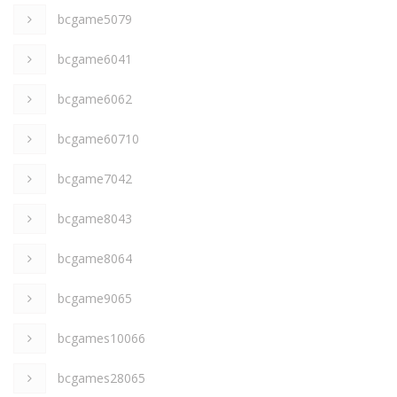
bcgame5079
bcgame6041
bcgame6062
bcgame60710
bcgame7042
bcgame8043
bcgame8064
bcgame9065
bcgames10066
bcgames28065