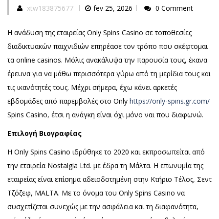
xtw183875677
fev 25, 2026
0 Comment
Η ανάδυση της εταιρείας Only Spins Casino σε τοποθεσίες
διαδικτυακών παιχνιδιών επηρέασε τον τρόπο που σκέφτομαι
τα online casinos. Μόλις ανακάλυψα την παρουσία τους, έκανα
έρευνα για να μάθω περισσότερα γύρω από τη μερίδια τους και
τις ικανότητές τους. Μέχρι σήμερα, έχω κάνει αρκετές
εβδομάδες από παρεμβολές στο Only
https://only-spins.gr.com/
Spins Casino, έτσι η ανάγκη είναι όχι μόνο ναι που διαφωνώ.
Επιλογή Βιογραφίας
Η Only Spins Casino ιδρύθηκε το 2020 και εκπροσωπείται από
την εταιρεία Nostalgia Ltd. με έδρα τη Μάλτα. Η επωνυμία της
εταιρείας είναι επίσημα αδειοδοτημένη στην Κτήριο Τέλος, Σεντ
Τζόζεφ, MALTA. Με το όνομα του Only Spins Casino να
συσχετίζεται συνεχώς με την ασφάλεια και τη διαφανότητα,