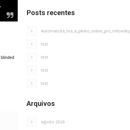
.
Posts recentes
Automatická_hra_a_plinko_online_pro_milovní
test
test
 blinded
test
test
Arquivos
agosto 2026