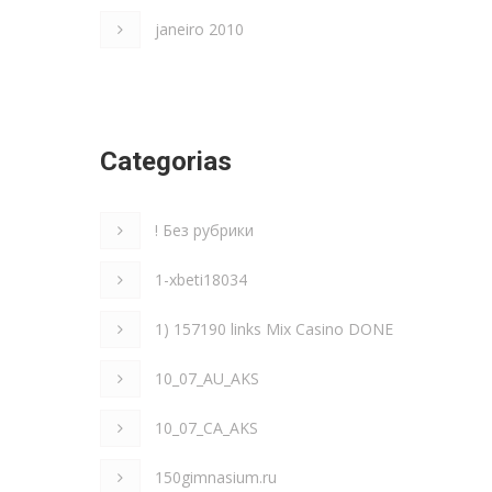
janeiro 2010
Categorias
! Без рубрики
1-xbeti18034
1) 157190 links Mix Casino DONE
10_07_AU_AKS
10_07_CA_AKS
150gimnasium.ru