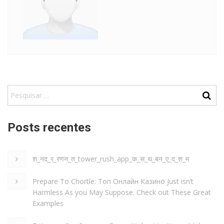
Posts recentes
श_नद_र_रणन_त_tower_rush_app_क_स_थ_बन_ए_द_श_म
Prepare To Chortle: Топ Онлайн Казино Just isn’t
Harmless As you May Suppose. Check out These Great
Examples