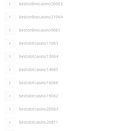
bestonlinecasino20063
bestonlinecasino21064
bestonlinecasino9061
bestslotcasino11063
bestslotcasino13064
bestslotcasino14065
bestslotcasino16066
bestslotcasino19062
bestslotcasino20063
bestslotcasino20811