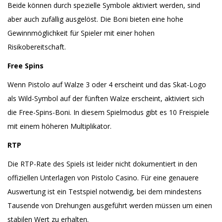
Beide können durch spezielle Symbole aktiviert werden, sind
aber auch zufällig ausgelöst. Die Boni bieten eine hohe
Gewinnmöglichkeit für Spieler mit einer hohen
Risikobereitschaft.
Free Spins
Wenn Pistolo auf Walze 3 oder 4 erscheint und das Skat-Logo
als Wild-Symbol auf der fünften Walze erscheint, aktiviert sich
die Free-Spins-Boni. In diesem Spielmodus gibt es 10 Freispiele
mit einem höheren Multiplikator.
RTP
Die RTP-Rate des Spiels ist leider nicht dokumentiert in den
offiziellen Unterlagen von Pistolo Casino. Für eine genauere
Auswertung ist ein Testspiel notwendig, bei dem mindestens
Tausende von Drehungen ausgeführt werden müssen um einen
stabilen Wert zu erhalten.