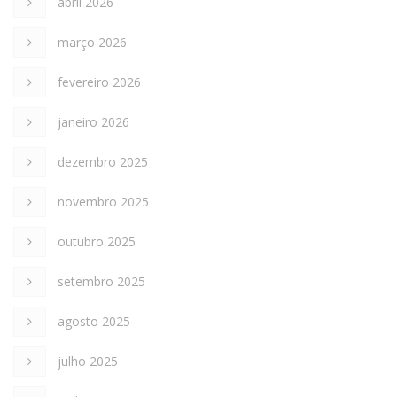
abril 2026
março 2026
fevereiro 2026
janeiro 2026
dezembro 2025
novembro 2025
outubro 2025
setembro 2025
agosto 2025
julho 2025