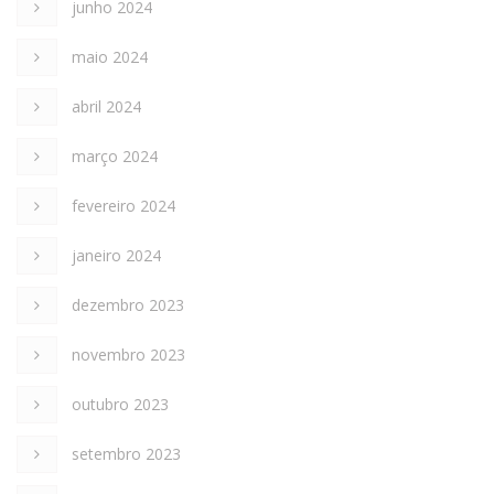
junho 2024
maio 2024
abril 2024
março 2024
fevereiro 2024
janeiro 2024
dezembro 2023
novembro 2023
outubro 2023
setembro 2023