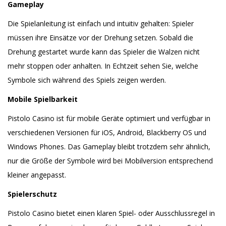
Gameplay
Die Spielanleitung ist einfach und intuitiv gehalten: Spieler
müssen ihre Einsätze vor der Drehung setzen. Sobald die
Drehung gestartet wurde kann das Spieler die Walzen nicht
mehr stoppen oder anhalten. In Echtzeit sehen Sie, welche
Symbole sich während des Spiels zeigen werden.
Mobile Spielbarkeit
Pistolo Casino ist für mobile Geräte optimiert und verfügbar in
verschiedenen Versionen für iOS, Android, Blackberry OS und
Windows Phones. Das Gameplay bleibt trotzdem sehr ähnlich,
nur die Größe der Symbole wird bei Mobilversion entsprechend
kleiner angepasst.
Spielerschutz
Pistolo Casino bietet einen klaren Spiel- oder Ausschlussregel in