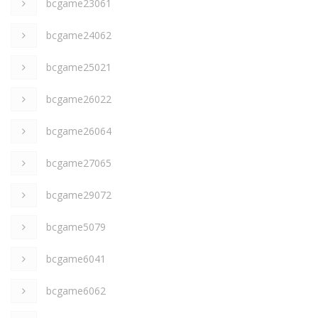
bcgame23061
bcgame24062
bcgame25021
bcgame26022
bcgame26064
bcgame27065
bcgame29072
bcgame5079
bcgame6041
bcgame6062