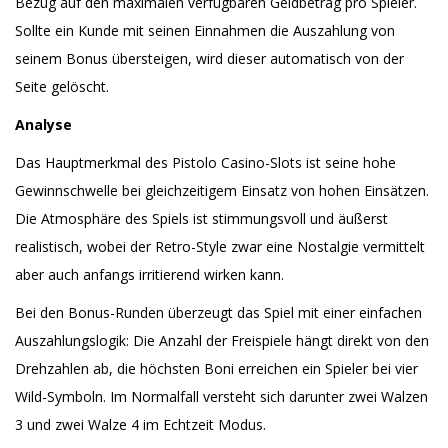
Bezug auf den maximalen verfügbaren Geldbetrag pro Spieler.
Sollte ein Kunde mit seinen Einnahmen die Auszahlung von
seinem Bonus übersteigen, wird dieser automatisch von der
Seite gelöscht.
Analyse
Das Hauptmerkmal des Pistolo Casino-Slots ist seine hohe
Gewinnschwelle bei gleichzeitigem Einsatz von hohen Einsätzen.
Die Atmosphäre des Spiels ist stimmungsvoll und äußerst
realistisch, wobei der Retro-Style zwar eine Nostalgie vermittelt
aber auch anfangs irritierend wirken kann.
Bei den Bonus-Runden überzeugt das Spiel mit einer einfachen
Auszahlungslogik: Die Anzahl der Freispiele hängt direkt von den
Drehzahlen ab, die höchsten Boni erreichen ein Spieler bei vier
Wild-Symboln. Im Normalfall versteht sich darunter zwei Walzen
3 und zwei Walze 4 im Echtzeit Modus.