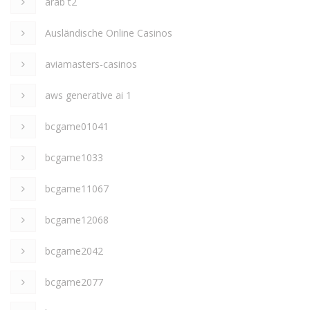
arab t2
Ausländische Online Casinos
aviamasters-casinos
aws generative ai 1
bcgame01041
bcgame1033
bcgame11067
bcgame12068
bcgame2042
bcgame2077