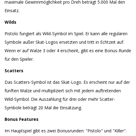
maximale Gewinnmöglichkeit pro Dreh beträgt 5.000 Mal den
Einsatz.
Wilds
Pistolo fungiert als Wild-Symbol im Spiel. Er kann alle regulären
Symbole außer Skat-Logos ersetzten und tritt in Echtzeit auf.
Wenn er auf Walze 3 oder 4 erscheint, gibt es eine Bonus-Runde
für den Spieler.
Scatters
Das Scatters-Symbol ist das Skat-Logo. Es erscheint nur auf der
fünften Walze und multipliziert sich mit jedem auftretenden
Wild-Symbol. Die Auszahlung für drei oder mehr Scatter-
Symbole beträgt 20 Mal die Einsätzung.
Bonus Features
Im Hauptspiel gibt es zwei Bonusrunden: "Pistolo" und "Killer".