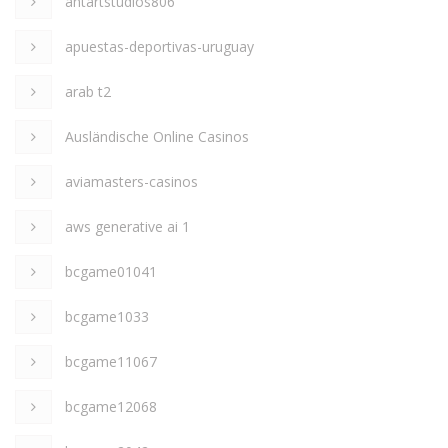
antartstudios806
apuestas-deportivas-uruguay
arab t2
Ausländische Online Casinos
aviamasters-casinos
aws generative ai 1
bcgame01041
bcgame1033
bcgame11067
bcgame12068