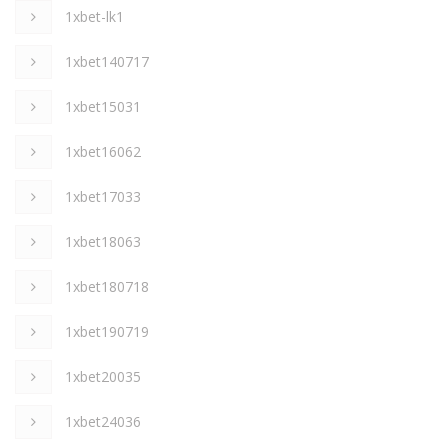
1xbet-lk1
1xbet140717
1xbet15031
1xbet16062
1xbet17033
1xbet18063
1xbet180718
1xbet190719
1xbet20035
1xbet24036