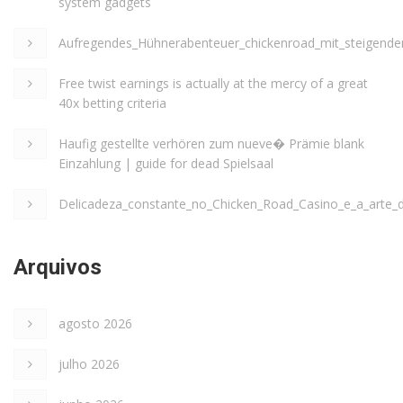
system gadgets
Aufregendes_Hühnerabenteuer_chickenroad_mit_steigende
Free twist earnings is actually at the mercy of a great
40x betting criteria
Haufig gestellte verhören zum nueve� Prämie blank
Einzahlung | guide for dead Spielsaal
Delicadeza_constante_no_Chicken_Road_Casino_e_a_arte_
Arquivos
agosto 2026
julho 2026