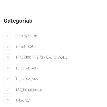
Categorias
! Без рубрики
1-xbeti18034
1) 157190 links Mix Casino DONE
10_07_AU_AKS
10_07_CA_AKS
150gimnasium.ru
1xbet-dz1