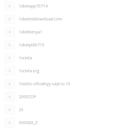
1xbetapp70714
1xbetinddownload.com
1xbetkenya1
1xbetpt80715
1xcinta
1xcinta.org
1xslots-oficialnyy-sayt.ru 10
2000ZDP
25
5000BA_Z