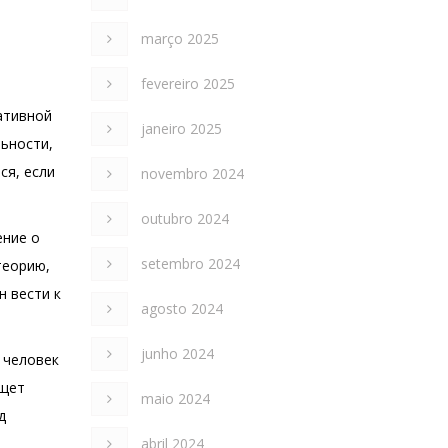
março 2025
fevereiro 2025
ативной
janeiro 2025
льности,
ся, если
novembro 2024
outubro 2024
ение о
setembro 2024
теорию,
 вести к
agosto 2024
junho 2024
 человек
ищет
maio 2024
д
abril 2024