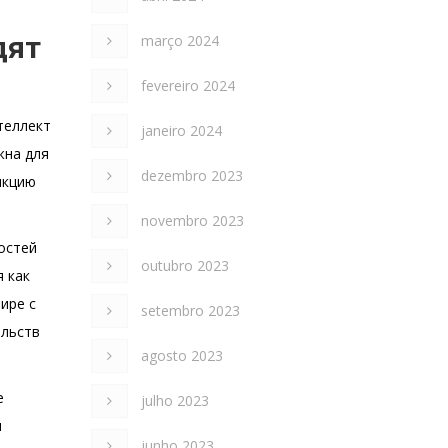
дят
março 2024
fevereiro 2024
теллект
janeiro 2024
жна для
dezembro 2023
нкцию
novembro 2023
остей
outubro 2023
я как
ире с
setembro 2023
ельств
agosto 2023
е
julho 2023
я
junho 2023