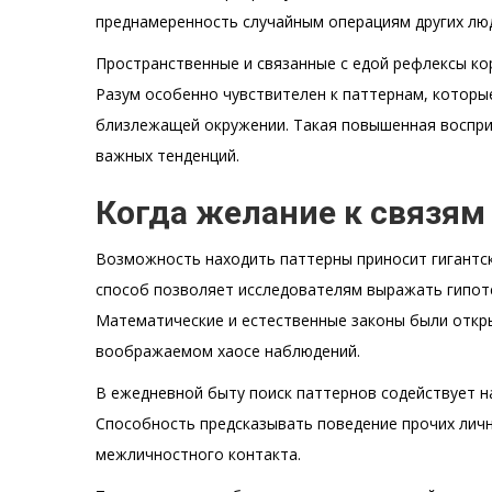
преднамеренность случайным операциям других лю
Пространственные и связанные с едой рефлексы ко
Разум особенно чувствителен к паттернам, которы
близлежащей окружении. Такая повышенная восприи
важных тенденций.
Когда желание к связям
Возможность находить паттерны приносит гигантск
способ позволяет исследователям выражать гипот
Математические и естественные законы были откры
воображаемом хаосе наблюдений.
В ежедневной быту поиск паттернов содействует 
Способность предсказывать поведение прочих личн
межличностного контакта.