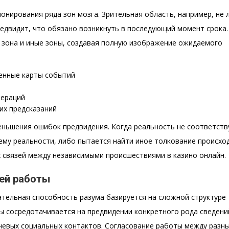
онирования ряда зон мозга. Зрительная область, например, не 
едвидит, что обязано возникнуть в последующий момент срока.
 зона и иные зоны, создавая полную изображение ожидаемого
енные карты событий
пераций
их предсказаний
еньшения ошибок предвидения. Когда реальность не соответств
ему реальности, либо пытается найти иное толкование происхо
 связей между независимыми происшествиями в казино онлайн.
ей работы
тельная способность разума базируется на сложной структуре
ы сосредотачивается на предвидении конкретного рода сведени
евых социальных контактов. Согласование работы между разн