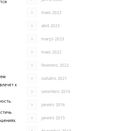
тся
maio 2023
abril 2023
março 2023
maio 2022
fevereiro 2022
уем
outubro 2021
влечёт к
setembro 2016
ность.
janeiro 2016
остичь
janeiro 2015
ошениях.
dezembro 2013