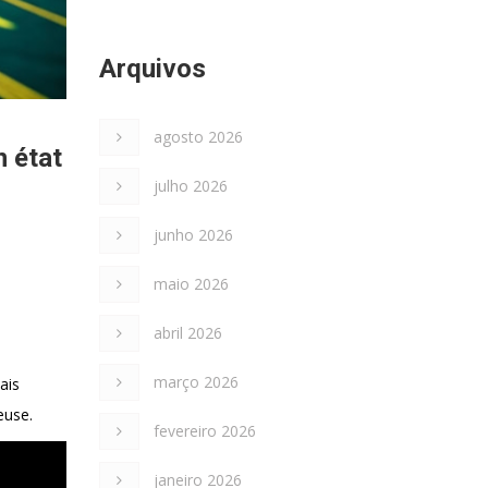
Arquivos
agosto 2026
n état
julho 2026
junho 2026
maio 2026
abril 2026
março 2026
ais
euse.
fevereiro 2026
janeiro 2026