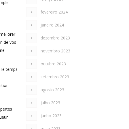
imple
fevereiro 2024
janeiro 2024
améliorer
dezembro 2023
on de vos
une
novembro 2023
outubro 2023
z le temps
setembro 2023
ition.
agosto 2023
julho 2023
 pertes
junho 2023
oueur
maio 2023