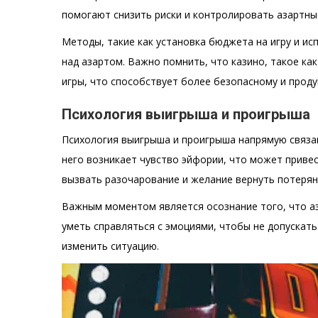
помогают снизить риски и контролировать азартны
Методы, такие как установка бюджета на игру и и
над азартом. Важно помнить, что казино, такое к
игры, что способствует более безопасному и проду
Психология выигрыша и проигрыша
Психология выигрыша и проигрыша напрямую связан
него возникает чувство эйфории, что может приве
вызвать разочарование и желание вернуть потерян
Важным моментом является осознание того, что аз
уметь справляться с эмоциями, чтобы не допускать
изменить ситуацию.