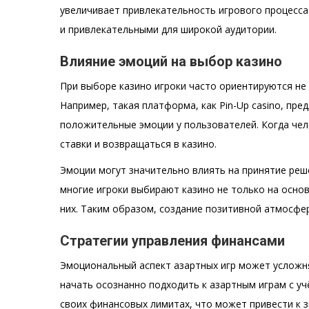
увеличивает привлекательность игрового процесс
и привлекательными для широкой аудитории.
Влияние эмоций на выбор казино
При выборе казино игроки часто ориентируются не 
Например, такая платформа, как Pin-Up casino, пр
положительные эмоции у пользователей. Когда чел
ставки и возвращаться в казино.
Эмоции могут значительно влиять на принятие реше
многие игроки выбирают казино не только на основе
них. Таким образом, создание позитивной атмосфе
Стратегии управления финансами
Эмоциональный аспект азартных игр может усложн
начать осознанно подходить к азартным играм с уч
своих финансовых лимитах, что может привести к 