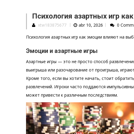
Психология азартных игр как
xtw183875677
abr 10, 2026
0 Comm
Психология азартных игр как эмоции влияют на выбо
Эмоции и азартные игры
Азартные игры — это не просто способ развлечения
выигрыша или разочарование от проигрыша, играют 
Кроме того, если вы хотите начать, стоит обратит
развлечений. Игроки часто поддаются импульсивны
может привести к различным последствиям.