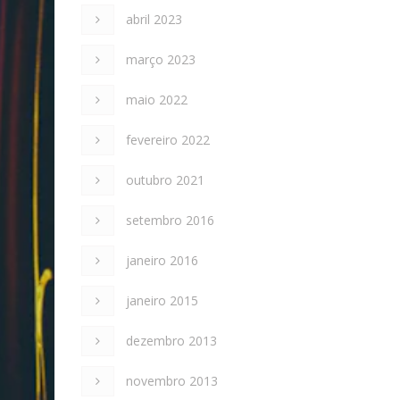
abril 2023
março 2023
maio 2022
fevereiro 2022
outubro 2021
setembro 2016
janeiro 2016
janeiro 2015
dezembro 2013
novembro 2013