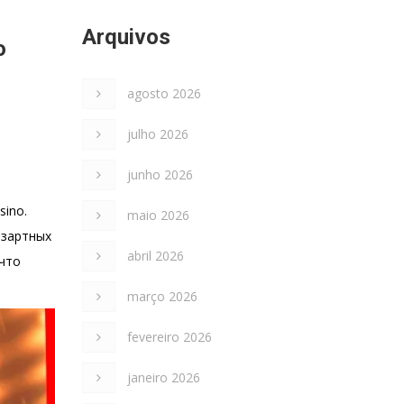
Arquivos
o
agosto 2026
julho 2026
junho 2026
sino.
maio 2026
азартных
abril 2026
 что
março 2026
fevereiro 2026
janeiro 2026