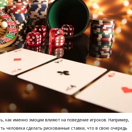
ь, как именно эмоции влияют на поведение игроков. Например,
ь человека сделать рискованные ставки, что в свою очередь