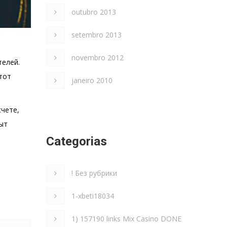
outubro 2013
setembro 2013
novembro 2012
телей.
тот
janeiro 2010
счете,
ыт
Categorias
! Без рубрики
1-xbeti18034
1) 157190 links Mix Casino DONE