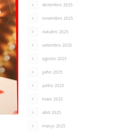
dezembro 2025
novembro 2025
outubro 2025
setembro 2025
agosto 2025
julho 2025
junho 2025
maio 2025
abril 2025
março 2025