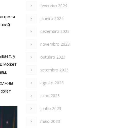
fevereiro 2024
онтроля
janeiro 2024
енной
dezembro 2023
novembro 2023
ывает, у
outubro 2023
ыш может
setembro 2023
иям.
agosto 2023
должны
 может
julho 2023
junho 2023
maio 2023