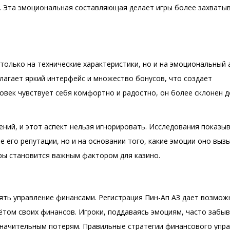
а. Эта эмоциональная составляющая делает игры более захват
только на технические характеристики, но и на эмоциональный 
едлагает яркий интерфейс и множество бонусов, что создает
овек чувствует себя комфортно и радостно, он более склонен 
ний, и этот аспект нельзя игнорировать. Исследования показы
 его репутации, но и на основании того, какие эмоции оно выз
ры становится важным фактором для казино.
ять управление финансами. Регистрация Пин-Ап АЗ дает возмож
ётом своих финансов. Игроки, поддаваясь эмоциям, часто забы
значительным потерям. Правильные стратегии финансового упр