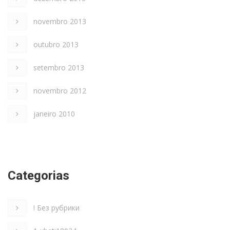
novembro 2013
outubro 2013
setembro 2013
novembro 2012
janeiro 2010
Categorias
! Без рубрики