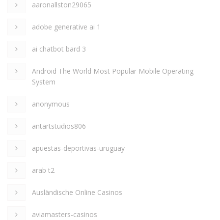
aaronallston29065
adobe generative ai 1
ai chatbot bard 3
Android The World Most Popular Mobile Operating
System
anonymous
antartstudios806
apuestas-deportivas-uruguay
arab t2
Ausländische Online Casinos
aviamasters-casinos