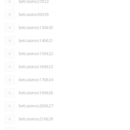
betcasino27022
betcasino30039
betcasinos130620
betcasinos140621
betcasinos150622
betcasinos160623
betcasinos170624
betcasinos190626
betcasinos200627
betcasinos210629