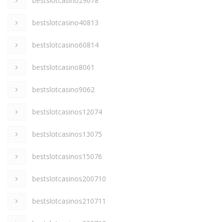
bestslotcasino29078
bestslotcasino40813
bestslotcasino60814
bestslotcasino8061
bestslotcasino9062
bestslotcasinos12074
bestslotcasinos13075
bestslotcasinos15076
bestslotcasinos200710
bestslotcasinos210711