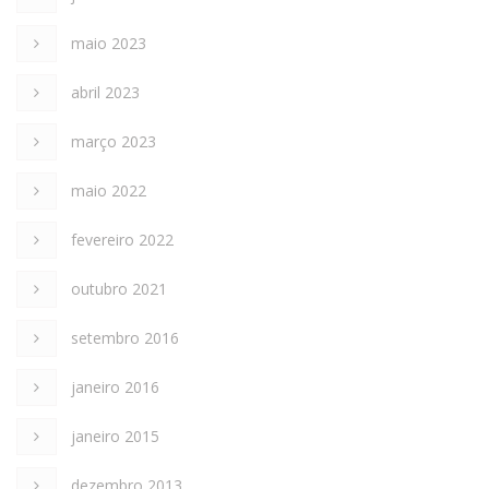
maio 2023
abril 2023
março 2023
maio 2022
fevereiro 2022
outubro 2021
setembro 2016
janeiro 2016
janeiro 2015
dezembro 2013