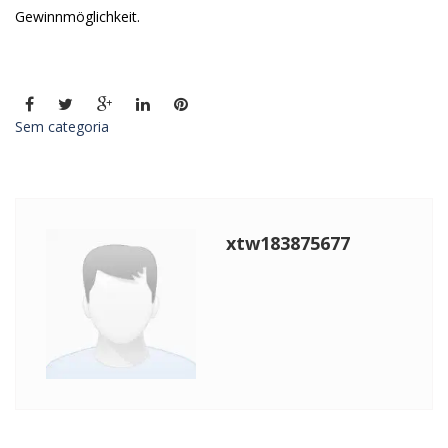
Gewinnmöglichkeit.
Sem categoria
xtw183875677