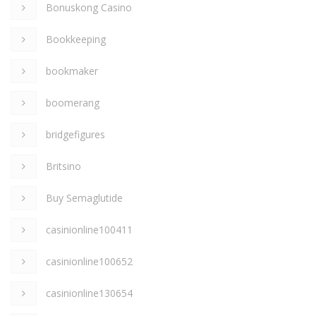
Bonuskong Casino
Bookkeeping
bookmaker
boomerang
bridgefigures
Britsino
Buy Semaglutide
casinionline100411
casinionline100652
casinionline130654