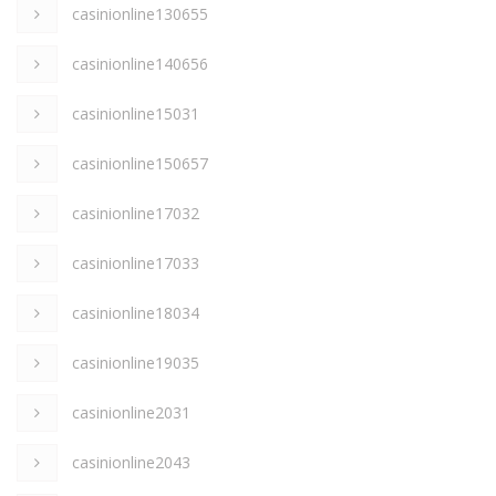
casinionline130655
casinionline140656
casinionline15031
casinionline150657
casinionline17032
casinionline17033
casinionline18034
casinionline19035
casinionline2031
casinionline2043