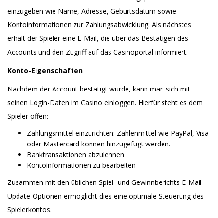
einzugeben wie Name, Adresse, Geburtsdatum sowie
Kontoinformationen zur Zahlungsabwicklung. Als nächstes
erhält der Spieler eine E-Mail, die über das Bestätigen des
Accounts und den Zugriff auf das Casinoportal informiert.
Konto-Eigenschaften
Nachdem der Account bestätigt wurde, kann man sich mit
seinen Login-Daten im Casino einloggen. Hierfür steht es dem
Spieler offen:
Zahlungsmittel einzurichten: Zahlenmittel wie PayPal, Visa
oder Mastercard können hinzugefügt werden.
Banktransaktionen abzulehnen
Kontoinformationen zu bearbeiten
Zusammen mit den üblichen Spiel- und Gewinnberichts-E-Mail-
Update-Optionen ermöglicht dies eine optimale Steuerung des
Spielerkontos.