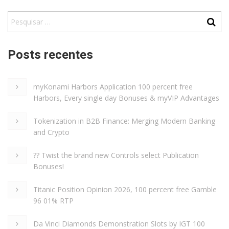
Posts recentes
myKonami Harbors Application 100 percent free
Harbors, Every single day Bonuses & myVIP Advantages
Tokenization in B2B Finance: Merging Modern Banking
and Crypto
?? Twist the brand new Controls select Publication
Bonuses!
Titanic Position Opinion 2026, 100 percent free Gamble
96 01% RTP
Da Vinci Diamonds Demonstration Slots by IGT 100