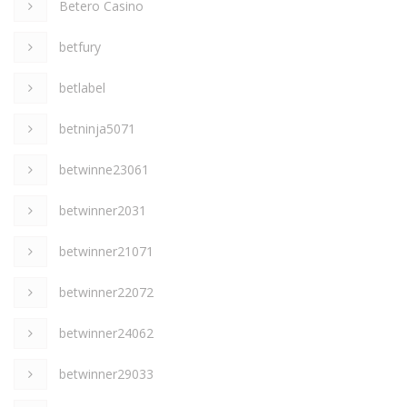
Betero Casino
betfury
betlabel
betninja5071
betwinne23061
betwinner2031
betwinner21071
betwinner22072
betwinner24062
betwinner29033