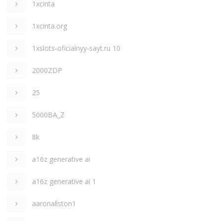
1xcinta
1xcinta.org
1xslots-oficialnyy-sayt.ru 10
2000ZDP
25
5000BA_Z
8k
a16z generative ai
a16z generative ai 1
aaronallston1