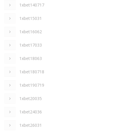
1xbet140717
1xbet15031
1xbet16062
1xbet17033
1xbet18063
1xbet180718
1xbet190719
1xbet20035
1xbet24036
1xbet26031