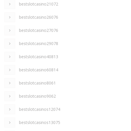
bestslotcasino21072
bestslotcasino26076
bestslotcasino27076
bestslotcasino29078
bestslotcasino40813
bestslotcasino60814
bestslotcasino8061
bestslotcasino9062
bestslotcasinos12074
bestslotcasinos13075