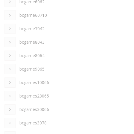
bcgame6062
bcgame60710
bcgame7042
bcgame8043
bcgame8064
bcgame9065
bcgames10066
bcgames28065
bcgames30066
bcgames3078