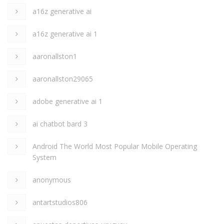
a16z generative ai
a16z generative ai 1
aaronallston1
aaronallston29065
adobe generative ai 1
ai chatbot bard 3
Android The World Most Popular Mobile Operating
System
anonymous
antartstudios806