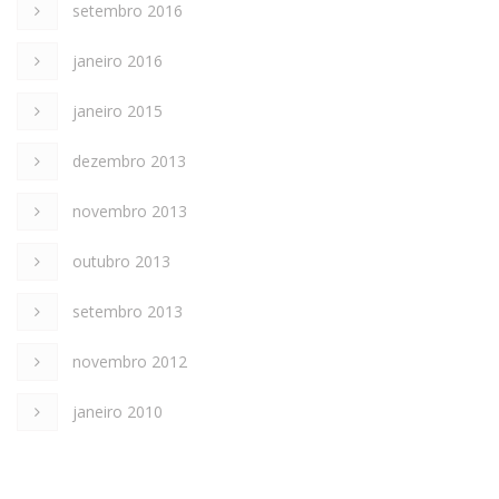
setembro 2016
janeiro 2016
janeiro 2015
dezembro 2013
novembro 2013
outubro 2013
setembro 2013
novembro 2012
janeiro 2010