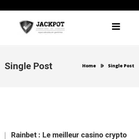
Single Post
Home
Single Post
Rainbet : Le meilleur casino crypto