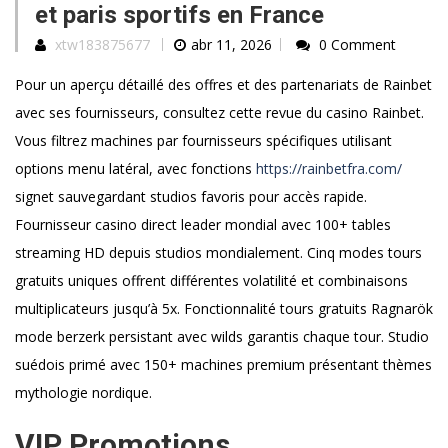
et paris sportifs en France
xtw183875677
abr 11, 2026
0 Comment
Pour un aperçu détaillé des offres et des partenariats de Rainbet
avec ses fournisseurs, consultez cette revue du casino Rainbet.
Vous filtrez machines par fournisseurs spécifiques utilisant
options menu latéral, avec fonctions
https://rainbetfra.com/
signet sauvegardant studios favoris pour accès rapide.
Fournisseur casino direct leader mondial avec 100+ tables
streaming HD depuis studios mondialement. Cinq modes tours
gratuits uniques offrent différentes volatilité et combinaisons
multiplicateurs jusqu’à 5x. Fonctionnalité tours gratuits Ragnarök
mode berzerk persistant avec wilds garantis chaque tour. Studio
suédois primé avec 150+ machines premium présentant thèmes
mythologie nordique.
VIP Promotions