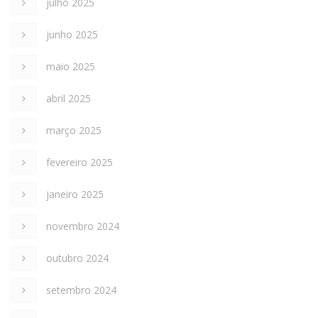
julho 2025
junho 2025
maio 2025
abril 2025
março 2025
fevereiro 2025
janeiro 2025
novembro 2024
outubro 2024
setembro 2024