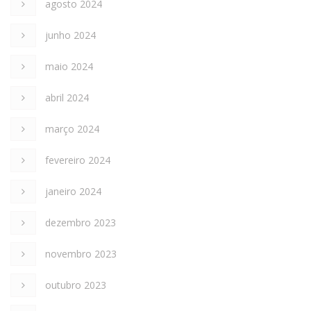
agosto 2024
junho 2024
maio 2024
abril 2024
março 2024
fevereiro 2024
janeiro 2024
dezembro 2023
novembro 2023
outubro 2023