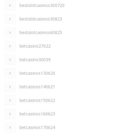
bestslotcasinos300720
bestslotcasinos30823
bestslotcasinos60825
betcasino27022
betcasino30039
betcasinos130620
betcasinos140621
betcasinos150622
betcasinos160623
betcasinos170624