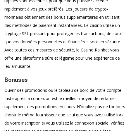
rapides sont essentiels pour que vous puissiez accéder
rapidement à vos jeux préférés. Les joueurs de crypto-
monnaies obtiennent des bonus supplémentaires en utilisant
des méthodes de paiement instantanées. Le casino utilise un
cryptage SSL puissant pour protéger les transactions, de sorte
que vos données personnelles et financières sont en sécurité.
Avec toutes ces mesures de sécurité, le Casino Rainbet vous
offre une plateforme sûre et légitime pour une expérience de
jeu amusante.
Bonuses
Ouvrir des promotions ou le tableau de bord de votre compte
juste après la connexion est le meilleur moyen de réclamer
rapidement des promotions en cours. N’oubliez pas de toujours
choisir le même fournisseur que celui que vous avez utilisé lors
de votre inscription si vous utilisez la connexion sociale. Vérifiez