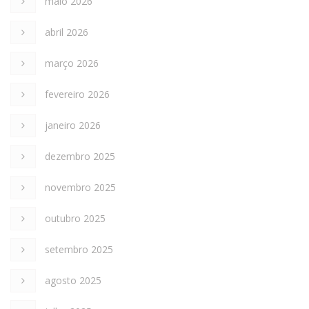
maio 2026
abril 2026
março 2026
fevereiro 2026
janeiro 2026
dezembro 2025
novembro 2025
outubro 2025
setembro 2025
agosto 2025