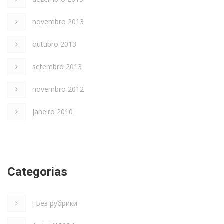
novembro 2013
outubro 2013
setembro 2013
novembro 2012
janeiro 2010
Categorias
! Без рубрики