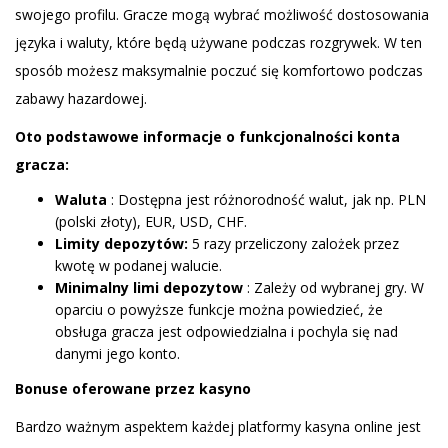
swojego profilu. Gracze mogą wybrać możliwość dostosowania
języka i waluty, które będą używane podczas rozgrywek. W ten
sposób możesz maksymalnie poczuć się komfortowo podczas
zabawy hazardowej.
Oto podstawowe informacje o funkcjonalności konta
gracza:
Waluta
: Dostępna jest różnorodność walut, jak np. PLN
(polski złoty), EUR, USD, CHF.
Limity depozytów:
5 razy przeliczony zalożek przez
kwotę w podanej walucie.
Minimalny limi depozytow
: Zależy od wybranej gry. W
oparciu o powyższe funkcje można powiedzieć, że
obsługa gracza jest odpowiedzialna i pochyla się nad
danymi jego konto.
Bonuse oferowane przez kasyno
Bardzo ważnym aspektem każdej platformy kasyna online jest