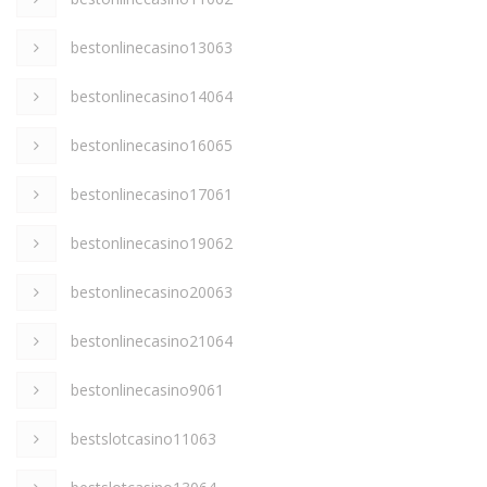
bestonlinecasino13063
bestonlinecasino14064
bestonlinecasino16065
bestonlinecasino17061
bestonlinecasino19062
bestonlinecasino20063
bestonlinecasino21064
bestonlinecasino9061
bestslotcasino11063