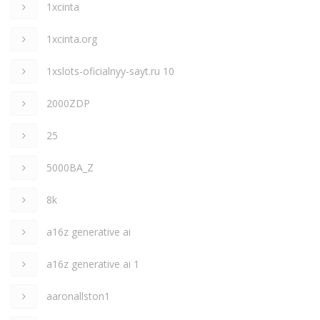
1xcinta
1xcinta.org
1xslots-oficialnyy-sayt.ru 10
2000ZDP
25
5000BA_Z
8k
a16z generative ai
a16z generative ai 1
aaronallston1