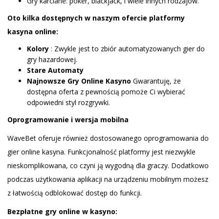
Gry karciane: poker, blackjack, i wiele innych rodzajów.
Oto kilka dostępnych w naszym ofercie platformy
kasyna online:
Kolory
: Zwykle jest to zbiór automatyzowanych gier do
gry hazardowej.
Stare Automaty
Najnowsze Gry Online Kasyno
Gwarantuję, że
dostępna oferta z pewnością pomoże Ci wybierać
odpowiedni styl rozgrywki.
Oprogramowanie i wersja mobilna
WaveBet oferuje również dostosowanego oprogramowania do
gier online kasyna. Funkcjonalność platformy jest niezwykle
nieskomplikowana, co czyni ją wygodną dla graczy. Dodatkowo
podczas użytkowania aplikacji na urządzeniu mobilnym możesz
z łatwością odblokować dostęp do funkcji.
Bezpłatne gry online w kasyno: