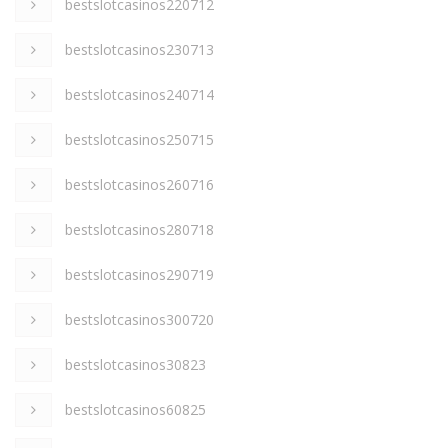
bestslotcasinos220712
bestslotcasinos230713
bestslotcasinos240714
bestslotcasinos250715
bestslotcasinos260716
bestslotcasinos280718
bestslotcasinos290719
bestslotcasinos300720
bestslotcasinos30823
bestslotcasinos60825