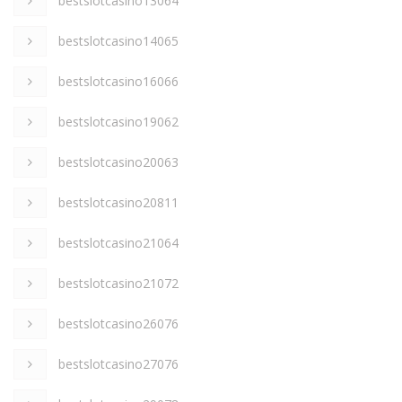
bestslotcasino13064
bestslotcasino14065
bestslotcasino16066
bestslotcasino19062
bestslotcasino20063
bestslotcasino20811
bestslotcasino21064
bestslotcasino21072
bestslotcasino26076
bestslotcasino27076