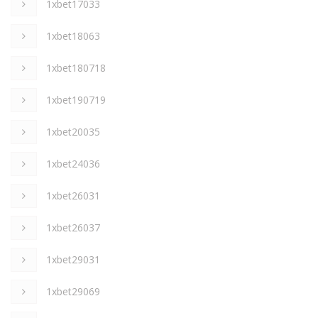
1xbet17033
1xbet18063
1xbet180718
1xbet190719
1xbet20035
1xbet24036
1xbet26031
1xbet26037
1xbet29031
1xbet29069