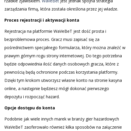
rzadkie zjawiskiem.
WaveBet
Jest jednak spójna strategia
zarządzania firmą, która została określona przez jej władze.
Proces rejestracji i aktywacji konta
Rejestracja na platformie WaVeBeT jest dość prosta i
bezproblemowa proces. Gracz musi zapisać się za
pośrednictwem specjalnego formularza, który można znaleźć w
prawym górnym rogu strony internetowej. Do tego potrzebna
będzie odpowiednia ilość danych osobowych gracza, które z
pewnością będą ochronione podczas korzystania platformy.
Dzięki tym krokom utworzysz własne konto na stronie kasyna
online, a następnie będziesz mógł dokonać pierwszego
depozytu i rozpocząć hazard.
Opcje dostępu do konta
Podobnie jak wiele innych marek w branży gier hazardowych
WaVeBeT zaoferowało również kilka sposobów na załączenie