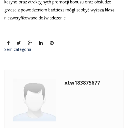
kasyno oraz atrakcyjnych promocji bonusu oraz obsłudze
gracza z powodzeniem będziesz mógł zdobyć wyższą klasę i
niezweryfikowane doświadczenie.
Sem categoria
xtw183875677