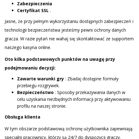
Zabezpieczenia
Certyfikat SSL
.
Jasne, że przy pełnym wykorzystaniu dostępnych zabezpieczeń i
technologii bezpieczeństwa jesteśmy pewni ochrony danych
gracza. W razie pytań nie wahaj się skontaktować ze supportem
naszego kasyna online.
Oto kilka podstawowych punktów na uwagę przy
podejmowaniu decyzji:
Zawarte warunki gry
: Zbadaj dostępne formuły
przebiegu rozgrywek.
Bezpieczeństwo
: Sposoby przekazywania danych w
celu uzyskania niezbędnych informacji przy aktywowaniu
profilu na naszej stronie.
Obsługa klienta
W tym obszarze podstawową ochronę użytkownika zapewniają
specjalni pracownicy, którzy są 24/7 do dyspozycji graczy.