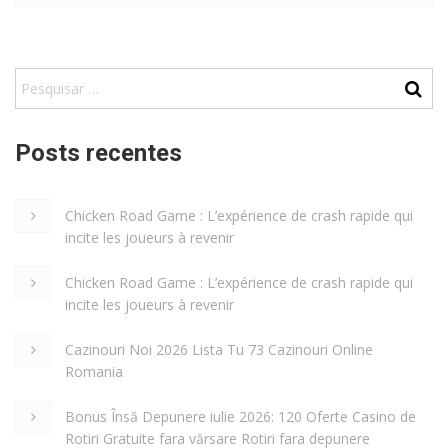
Posts recentes
Chicken Road Game : L’expérience de crash rapide qui
incite les joueurs à revenir
Chicken Road Game : L’expérience de crash rapide qui
incite les joueurs à revenir
Cazinouri Noi 2026 Lista Tu 73 Cazinouri Online
Romania
Bonus Însă Depunere iulie 2026: 120 Oferte Casino de
Rotiri Gratuite fara vărsare Rotiri fara depunere