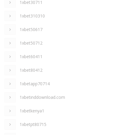
1xbet30711
1xbet310310
1xbet50617
1xbet50712
1xbet60411
1xbet80412
1xbetapp70714
1xbetinddownload.com
1xbetkenya1
1xbetpt80715