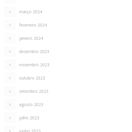
março 2024
fevereiro 2024
janeiro 2024
dezembro 2023
novembro 2023
outubro 2023
setembro 2023
agosto 2023
julho 2023
junho 2023