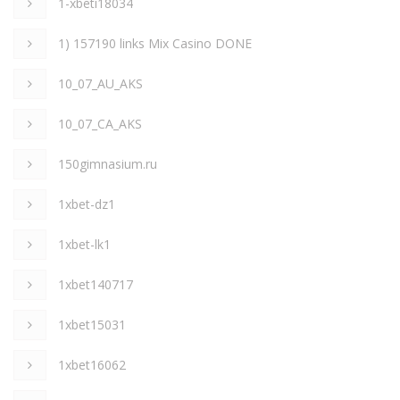
1-xbeti18034
1) 157190 links Mix Casino DONE
10_07_AU_AKS
10_07_CA_AKS
150gimnasium.ru
1xbet-dz1
1xbet-lk1
1xbet140717
1xbet15031
1xbet16062