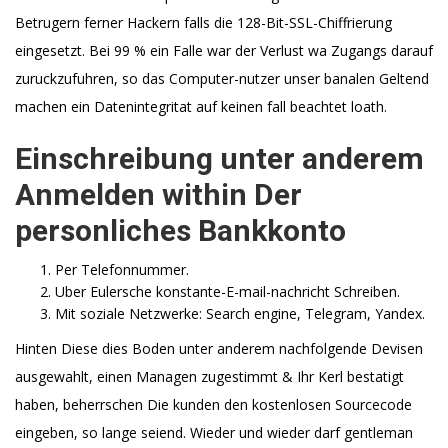
Betrugern ferner Hackern falls die 128-Bit-SSL-Chiffrierung
eingesetzt. Bei 99 % ein Falle war der Verlust wa Zugangs darauf
zuruckzufuhren, so das Computer-nutzer unser banalen Geltend
machen ein Datenintegritat auf keinen fall beachtet loath.
Einschreibung unter anderem
Anmelden within Der
personliches Bankkonto
Per Telefonnummer.
Uber Eulersche konstante-E-mail-nachricht Schreiben.
Mit soziale Netzwerke: Search engine, Telegram, Yandex.
Hinten Diese dies Boden unter anderem nachfolgende Devisen
ausgewahlt, einen Managen zugestimmt & Ihr Kerl bestatigt
haben, beherrschen Die kunden den kostenlosen Sourcecode
eingeben, so lange seiend. Wieder und wieder darf gentleman