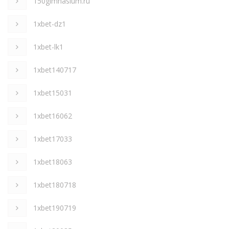
150gimnasium.ru
1xbet-dz1
1xbet-lk1
1xbet140717
1xbet15031
1xbet16062
1xbet17033
1xbet18063
1xbet180718
1xbet190719