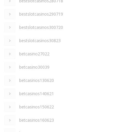
bestslotcasinos280718
bestslotcasinos290719
bestslotcasinos300720
bestslotcasinos30823
betcasino27022
betcasino30039
betcasinos130620
betcasinos140621
betcasinos150622
betcasinos160623