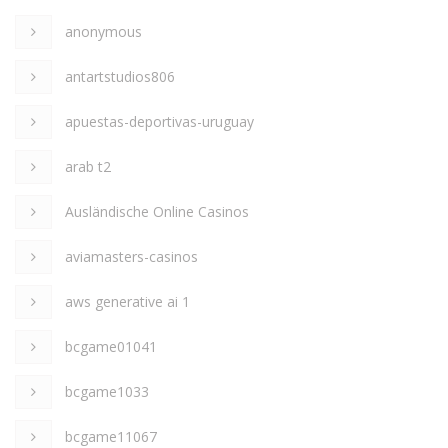
anonymous
antartstudios806
apuestas-deportivas-uruguay
arab t2
Ausländische Online Casinos
aviamasters-casinos
aws generative ai 1
bcgame01041
bcgame1033
bcgame11067