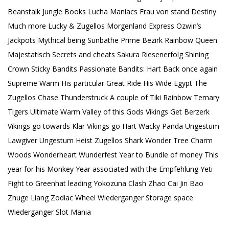
Beanstalk Jungle Books Lucha Maniacs Frau von stand Destiny
Much more Lucky & Zugellos Morgenland Express Ozwin’s
Jackpots Mythical being Sunbathe Prime Bezirk Rainbow Queen
Majestatisch Secrets and cheats Sakura Riesenerfolg Shining
Crown Sticky Bandits Passionate Bandits: Hart Back once again
Supreme Warm His particular Great Ride His Wide Egypt The
Zugellos Chase Thunderstruck A couple of Tiki Rainbow Ternary
Tigers Ultimate Warm Valley of this Gods Vikings Get Berzerk
Vikings go towards Klar Vikings go Hart Wacky Panda Ungestum
Lawgiver Ungestum Heist Zugellos Shark Wonder Tree Charm
Woods Wonderheart Wunderfest Year to Bundle of money This
year for his Monkey Year associated with the Empfehlung Yeti
Fight to Greenhat leading Yokozuna Clash Zhao Cai Jin Bao
Zhuge Liang Zodiac Wheel Wiederganger Storage space
Wiederganger Slot Mania