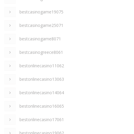
bestcasinogame19075
bestcasinogame25071
bestcasinogame8071
bestcasinogreece8061
bestonlinecasino11062
bestonlinecasino13063
bestonlinecasino14064
bestonlinecasino16065
bestonlinecasino17061
bestonlinecasino19062