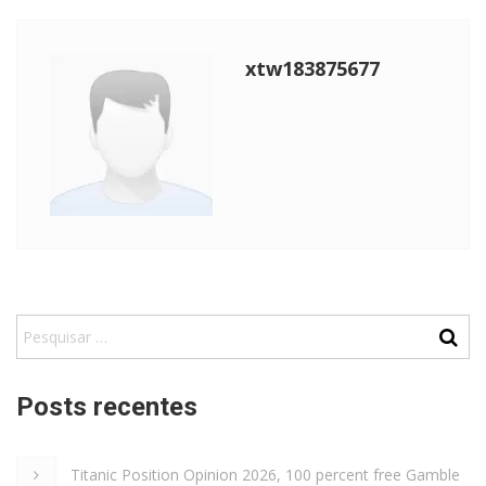
xtw183875677
Posts recentes
Titanic Position Opinion 2026, 100 percent free Gamble