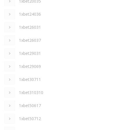
1xbet20035
1xbet24036
1xbet26031
1xbet26037
1xbet29031
1xbet29069
1xbet30711
1xbet310310
1xbet50617
1xbet50712