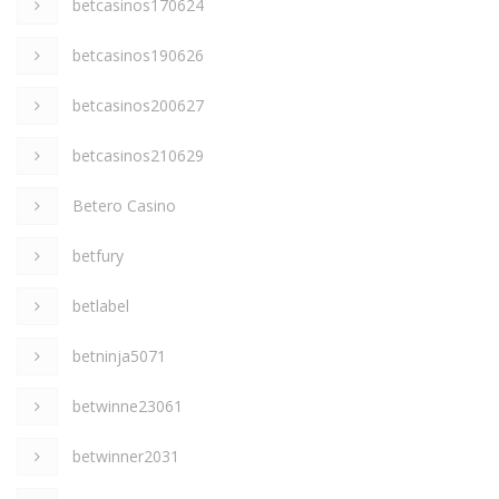
betcasinos170624
betcasinos190626
betcasinos200627
betcasinos210629
Betero Casino
betfury
betlabel
betninja5071
betwinne23061
betwinner2031