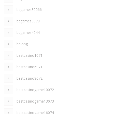
bcgames30066
bcgames3078
bcgames4044
belong
bestcasino1071
bestcasino6071
bestcasino8072
bestcasinogame10072
bestcasinogame13073
bestcasinogame16074