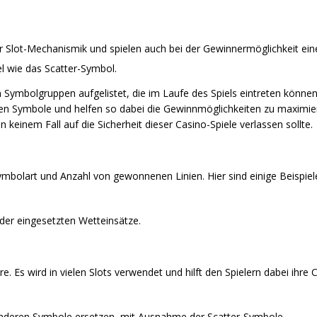
r Slot-Mechanismik und spielen auch bei der Gewinnermöglichkeit eine
l wie das Scatter-Symbol.
n Symbolgruppen aufgelistet, die im Laufe des Spiels eintreten können
ren Symbole und helfen so dabei die Gewinnmöglichkeiten zu maximier
n keinem Fall auf die Sicherheit dieser Casino-Spiele verlassen sollte.
mbolart und Anzahl von gewonnenen Linien. Hier sind einige Beispiele
 der eingesetzten Wetteinsätze.
e. Es wird in vielen Slots verwendet und hilft den Spielern dabei ihre
anderen Symbole ersetzen, mit Ausnahme der Scatter-Symbole.