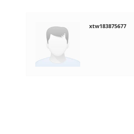
xtw183875677