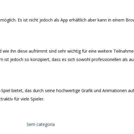
öglich. Es ist nicht jedoch als App erhältlich aber kann in einem Br
nd wie ihn diese aufnimmt sind sehr wichtig für eine weitere Teilnahme
em ist jedoch so konzipiert, dass es sich sowohl professionellen als au
Spiel bietet, das durch seine hochwertige Grafik und Animationen auff
aktiv für viele Spieler.
Sem categoria