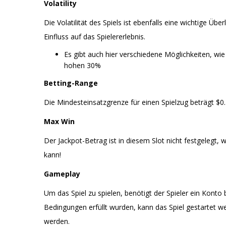
Volatility
Die Volatilität des Spiels ist ebenfalls eine wichtige Üb
Einfluss auf das Spielererlebnis.
Es gibt auch hier verschiedene Möglichkeiten, wie 
hohen 30%
Betting-Range
Die Mindesteinsatzgrenze für einen Spielzug beträgt $0.
Max Win
Der Jackpot-Betrag ist in diesem Slot nicht festgelegt
kann!
Gameplay
Um das Spiel zu spielen, benötigt der Spieler ein Konto
Bedingungen erfüllt wurden, kann das Spiel gestartet 
werden.