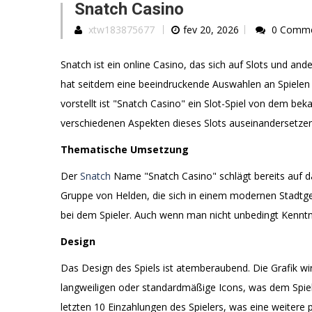
Snatch Casino
xtw183875677
fev 20, 2026
0 Comm
Snatch ist ein online Casino, das sich auf Slots und a
hat seitdem eine beeindruckende Auswahlen an Spielen in
vorstellt ist "Snatch Casino" ein Slot-Spiel von dem be
verschiedenen Aspekten dieses Slots auseinandersetzen
Thematische Umsetzung
Der
Snatch
Name "Snatch Casino" schlägt bereits auf da
Gruppe von Helden, die sich in einem modernen Stadtgebä
bei dem Spieler. Auch wenn man nicht unbedingt Kenntni
Design
Das Design des Spiels ist atemberaubend. Die Grafik wir
langweiligen oder standardmäßige Icons, was dem Spieler
letzten 10 Einzahlungen des Spielers, was eine weitere p