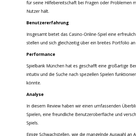
für seine Hilfebereitschaft bei Fragen oder Problemen mi
Nutzer hält.
Benutzererfahrung
Insgesamt bietet das Casino-Online-Spiel eine erfreuli
stellen und sich gleichzeitig über ein breites Portfolio 
Performance
Spielbank München hat es geschafft eine großartige Benu
intuitiv und die Suche nach speziellen Spielen funktionie
könnte.
Analyse
In diesem Review haben wir einen umfassenden Überblic
Spielen, eine freundliche Benutzeroberfläche und versc
Spiels.
Einige Schwachstellen, wie die mangelnde Auswahl an