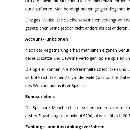
Um am Spielbank München-Online-Spiel teilzunehmen, mus
durchzuführen. Man benötigt nur einige grundlegende 
Einziges Manko: Die Spielbank München verlangt von den 
gesetzlichen Sinne jedoch nicht anders als bei anderen 
Account-Funktionen
Nach der Registrierung erhält man einen eigenen Benu
deine Einsätze und Gewinne verfolgen, Spiele spielen u
Die Spieler können ihre Konteninhalte überblicken und 
verboten ist. In einer Zeit, in der viele Casinos ihre Da
des Wohlbefindens ihrer Spieler.
Bonuserlebnis
Die Spielbank München bietet seinen neuen Nutzern ein
ersten Einzahlung bis maximal €200, plus zusätzlich 20 F
Zahlungs- und Auszahlungsverfahren