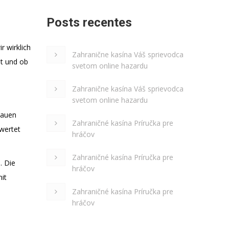
Posts recentes
 wirklich
Zahranične kasína Váš sprievodca
at und ob
svetom online hazardu
Zahranične kasína Váš sprievodca
svetom online hazardu
nauen
Zahraničné kasína Príručka pre
wertet
hráčov
Zahraničné kasína Príručka pre
. Die
hráčov
mit
Zahraničné kasína Príručka pre
hráčov