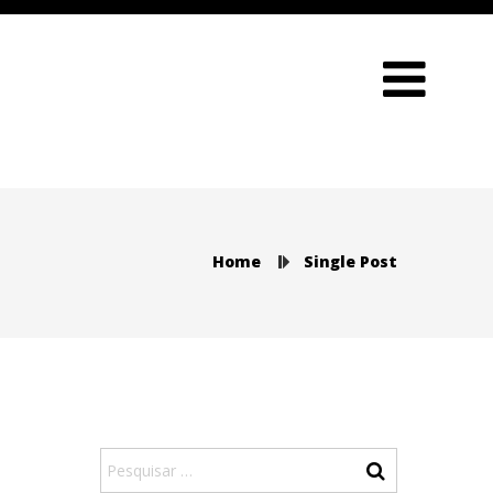
Home
Single Post