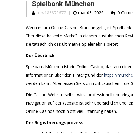
Spielbank München
xtw183875677
mar 03, 2026
0 Comm
Wenn es um Online-Casino-Branche geht, ist Spielbank
über diese beliebte Marke? In diesem ausführlichen Re
sie tatsächlich das ultimative Spielerlebnis bietet.
Der Überblick
Spielbank München ist ein Online-Casino, das von einer
Informationen über den Hintergrund der
https://munche
werden kann. Aber lassen Sie sich nicht täuschen – die 
Die Casino-Website selbst wirkt professionell und elega
Navigation auf der Website ist sehr übersichtlich und lei
Online-Casinos noch nicht viel Erfahrung haben.
Der Registrierungsprozess