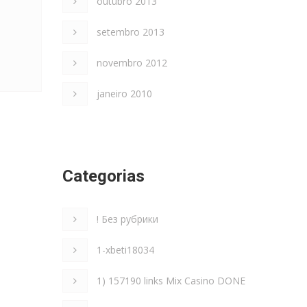
outubro 2013
setembro 2013
novembro 2012
janeiro 2010
Categorias
! Без рубрики
1-xbeti18034
1) 157190 links Mix Casino DONE