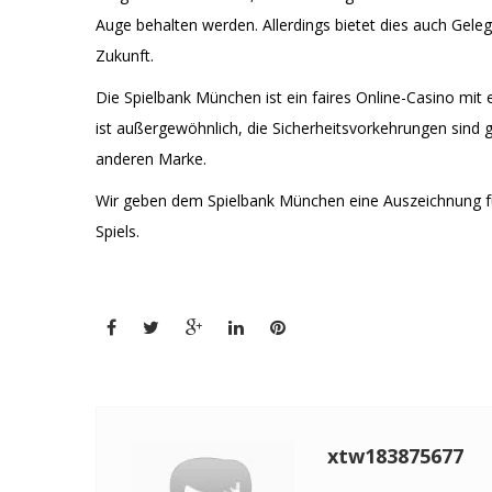
Auge behalten werden. Allerdings bietet dies auch Gele
Zukunft.
Die Spielbank München ist ein faires Online-Casino mit
ist außergewöhnlich, die Sicherheitsvorkehrungen sind g
anderen Marke.
Wir geben dem Spielbank München eine Auszeichnung für
Spiels.
xtw183875677