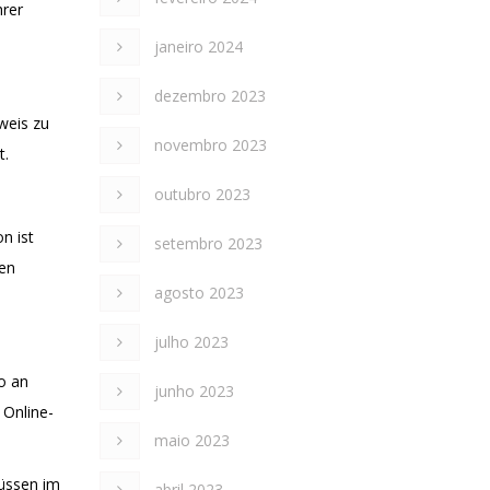
hrer
janeiro 2024
dezembro 2023
weis zu
novembro 2023
t.
outubro 2023
n ist
setembro 2023
gen
agosto 2023
julho 2023
o an
junho 2023
 Online-
maio 2023
üssen im
abril 2023