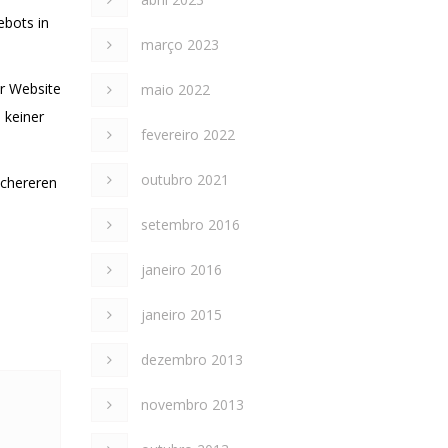
ebots in
março 2023
er Website
maio 2022
 keiner
fevereiro 2022
outubro 2021
ichereren
setembro 2016
janeiro 2016
janeiro 2015
dezembro 2013
novembro 2013