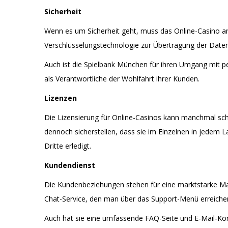
Sicherheit
Wenn es um Sicherheit geht, muss das Online-Casino an
Verschlüsselungstechnologie zur Übertragung der Daten 
Auch ist die Spielbank München für ihren Umgang mit pe
als Verantwortliche der Wohlfahrt ihrer Kunden.
Lizenzen
Die Lizensierung für Online-Casinos kann manchmal sch
dennoch sicherstellen, dass sie im Einzelnen in jedem L
Dritte erledigt.
Kundendienst
Die Kundenbeziehungen stehen für eine marktstarke Mar
Chat-Service, den man über das Support-Menü erreiche
Auch hat sie eine umfassende FAQ-Seite und E-Mail-Kon