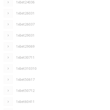
1xbet24036
1xbet26031
1xbet26037
1xbet29031
1xbet29069
1xbet30711
1xbet310310
1xbet50617
1xbet50712
1xbet60411