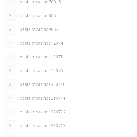
bestslotcasino70815
bestslotcasino8061
bestslotcasino9062
bestslotcasinos12074
bestslotcasinos13075
bestslotcasinos15076
bestslotcasinos200710
bestslotcasinos210711
bestslotcasinos220712
bestslotcasinos230713