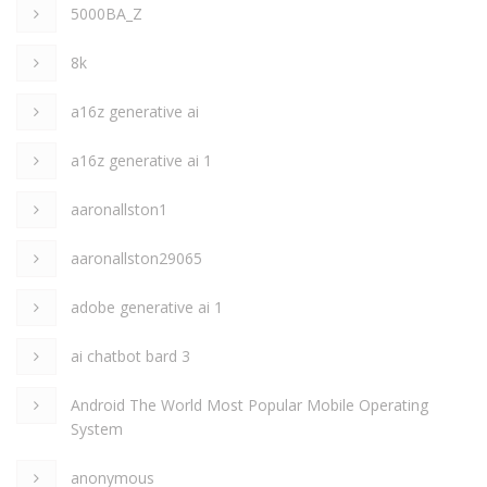
5000BA_Z
8k
a16z generative ai
a16z generative ai 1
aaronallston1
aaronallston29065
adobe generative ai 1
ai chatbot bard 3
Android The World Most Popular Mobile Operating
System
anonymous