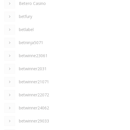
Betero Casino
betfury
betlabel
betninja5071
betwinne23061
betwinner2031
betwinner21071
betwinner22072
betwinner24062
betwinner29033