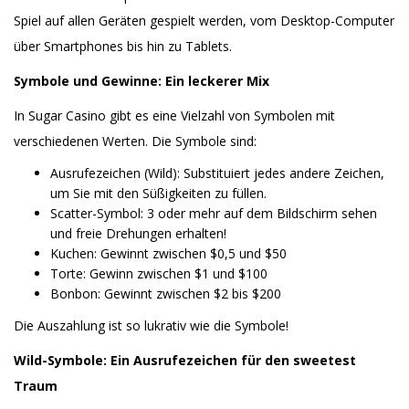
Spiel auf allen Geräten gespielt werden, vom Desktop-Computer
über Smartphones bis hin zu Tablets.
Symbole und Gewinne: Ein leckerer Mix
In Sugar Casino gibt es eine Vielzahl von Symbolen mit
verschiedenen Werten. Die Symbole sind:
Ausrufezeichen (Wild): Substituiert jedes andere Zeichen,
um Sie mit den Süßigkeiten zu füllen.
Scatter-Symbol: 3 oder mehr auf dem Bildschirm sehen
und freie Drehungen erhalten!
Kuchen: Gewinnt zwischen $0,5 und $50
Torte: Gewinn zwischen $1 und $100
Bonbon: Gewinnt zwischen $2 bis $200
Die Auszahlung ist so lukrativ wie die Symbole!
Wild-Symbole: Ein Ausrufezeichen für den sweetest
Traum