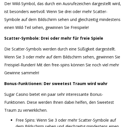
Der Wild-Symbol, das durch ein Ausrufezeichen dargestellt wird,
ist besonders wertvoll. Wenn Sie drei oder mehr Scatter-
Symbole auf dem Bildschirm sehen und gleichzeitig mindestens
einen Wild-Teil sehen, gewinnen Sie Freispiele!
Scatter-Symbole: Drei oder mehr für freie Spiele
Die Scatter-Symbols werden durch eine Süßigkeit dargestellt.
Wenn Sie 3 oder mehr auf dem Bildschirm sehen, gewinnen Sie
Freispiel-Runden! Mit den free-spins können Sie noch viel mehr
Gewinne sammeln!
Bonus-Funktionen: Der sweetest Traum wird wahr
Sugar Casino bietet ein paar sehr interessante Bonus-
Funktionen. Diese werden Ihnen dabei helfen, den Sweetest
Traum zu verwirklichen.
Free Spins: Wenn Sie 3 oder mehr Scatter-Symbole auf
dem Bildschirm sehen und gleichzeitig mindestens einen