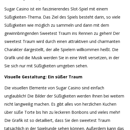
Sugar Casino ist ein faszinierendes Slot-Spiel mit einem
Süßigkeiten-Thema. Das Ziel des Spiels besteht darin, so viele
Süßigkeiten wie möglich zu sammeln und dann mit dem
gewinnbringenden Sweetest Traum ins Rennen zu gehen! Der
sweetest Traum wird durch einen attraktiven und charmanten
Charakter dargestellt, der alle Spielern willkommen heißt. Die
Grafik und die Musik werden Sie in eine Welt versetzen, in der
Sie sich nur mit Süßigkeiten umgeben sehen.
Visuelle Gestaltung: Ein süßer Traum
Die visuellen Elemente von Sugar Casino sind einfach
unglaublich! Die Bilder der Süßigkeiten werden Ihnen bei weitem
nicht langweilig machen. Es gibt alles von herzlichen Kuchen
über süße Torte bis hin zu leckeren Bonbons und vieles mehr!
Die Grafik ist so detailliert, dass Sie den sweetest Traum
tatsächlich in der Spielrunde sehen können. Außerdem kann das