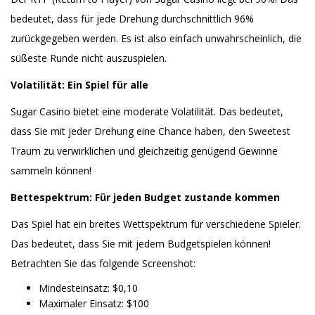
bedeutet, dass für jede Drehung durchschnittlich 96%
zurückgegeben werden. Es ist also einfach unwahrscheinlich, die
süßeste Runde nicht auszuspielen.
Volatilität: Ein Spiel für alle
Sugar Casino bietet eine moderate Volatilität. Das bedeutet,
dass Sie mit jeder Drehung eine Chance haben, den Sweetest
Traum zu verwirklichen und gleichzeitig genügend Gewinne
sammeln können!
Bettespektrum: Für jeden Budget zustande kommen
Das Spiel hat ein breites Wettspektrum für verschiedene Spieler.
Das bedeutet, dass Sie mit jedem Budgetspielen können!
Betrachten Sie das folgende Screenshot:
Mindesteinsatz: $0,10
Maximaler Einsatz: $100