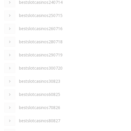
bestslotcasinos240714
bestslotcasinos250715
bestslotcasinos260716
bestslotcasinos280718
bestslotcasinos290719
bestslotcasinos300720
bestslotcasinos30823
bestslotcasinos60825
bestslotcasinos70826
bestslotcasinos80827