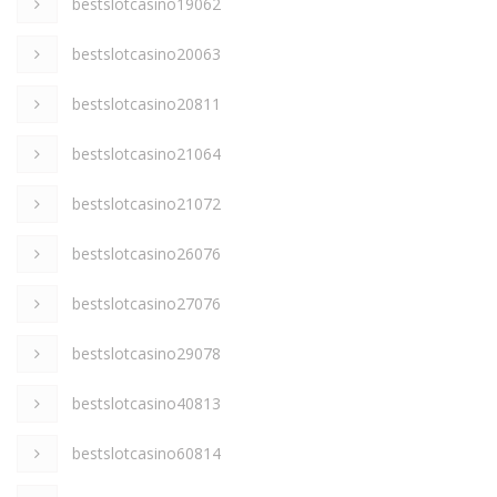
bestslotcasino19062
bestslotcasino20063
bestslotcasino20811
bestslotcasino21064
bestslotcasino21072
bestslotcasino26076
bestslotcasino27076
bestslotcasino29078
bestslotcasino40813
bestslotcasino60814