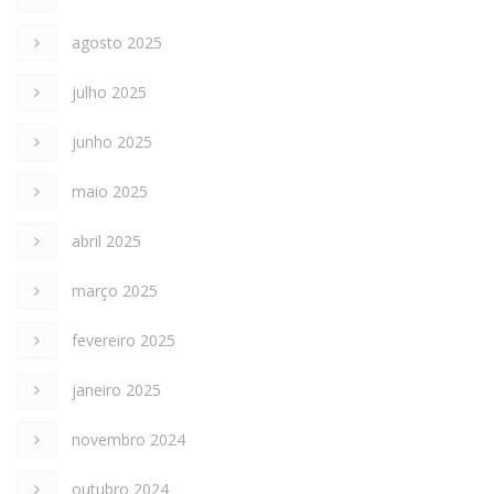
agosto 2025
julho 2025
junho 2025
maio 2025
abril 2025
março 2025
fevereiro 2025
janeiro 2025
novembro 2024
outubro 2024