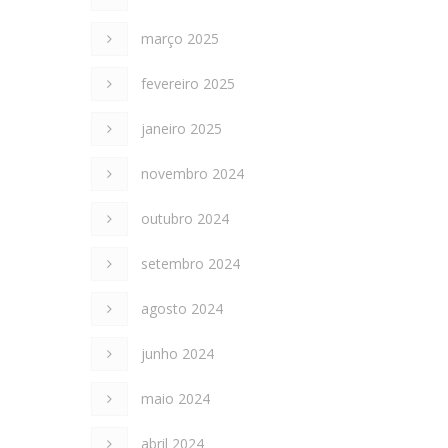
março 2025
fevereiro 2025
janeiro 2025
novembro 2024
outubro 2024
setembro 2024
agosto 2024
junho 2024
maio 2024
abril 2024