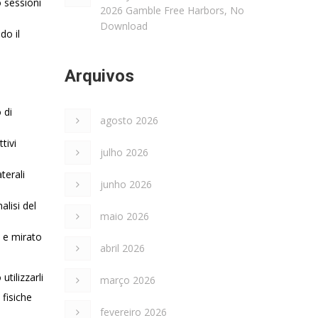
o sessioni
2026 Gamble Free Harbors, No
Download
do il
Arquivos
 di
agosto 2026
tivi
julho 2026
terali
junho 2026
alisi del
maio 2026
 e mirato
abril 2026
utilizzarli
março 2026
 fisiche
fevereiro 2026