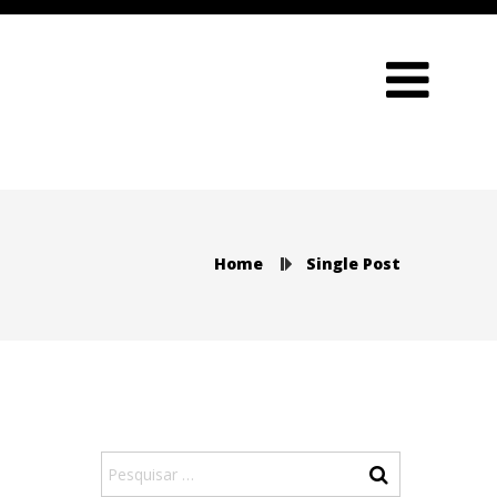
Home
Single Post