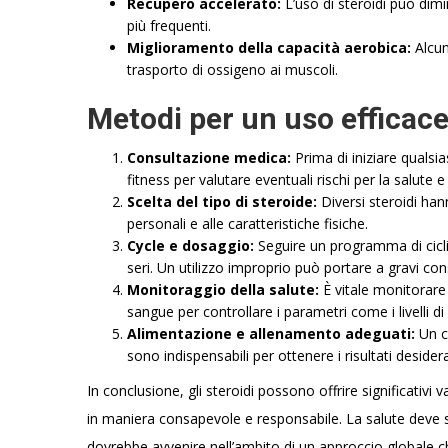
Recupero accelerato:
L’uso di steroidi può dimi
più frequenti.
Miglioramento della capacità aerobica:
Alcun
trasporto di ossigeno ai muscoli.
Metodi per un uso efficace 
Consultazione medica:
Prima di iniziare qualsi
fitness per valutare eventuali rischi per la salute e
Scelta del tipo di steroide:
Diversi steroidi hann
personali e alle caratteristiche fisiche.
Cycle e dosaggio:
Seguire un programma di cicli b
seri. Un utilizzo improprio può portare a gravi co
Monitoraggio della salute:
È vitale monitorare 
sangue per controllare i parametri come i livelli di
Alimentazione e allenamento adeguati:
Un c
sono indispensabili per ottenere i risultati desidera
In conclusione, gli steroidi possono offrire significativi 
in maniera consapevole e responsabile. La salute deve sem
dovrebbe avvenire nell’ambito di un approccio globale c