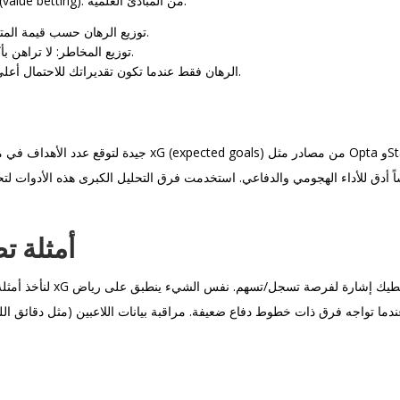
الاستراتيجيات الفعالة تجمع بين إدارة رأس المال وتحليل القيمة (value betting). من المبادئ العلمية:
قواعد Kelly: توزيع الرهان حسب قيمة المتوقعة الإيجابية نسبةً إلى الاحتمال والهوامش.
توزيع المخاطر: لا تراهن بأكثر من 1–3% من الرصيد في رهان واحد لتقليل التقلبات.
التحقق من القيمة (value): الرهان فقط عندما تكون تقديراتك للاحتمال أعلى من الاحتمال الضمني للبوك.
اً أدق للأداء الهجومي والدفاعي. استخدمت فرق التحليل الكبرى هذه الأدوات 
أمثلة ت
مرتفع يُعطيك إشارة