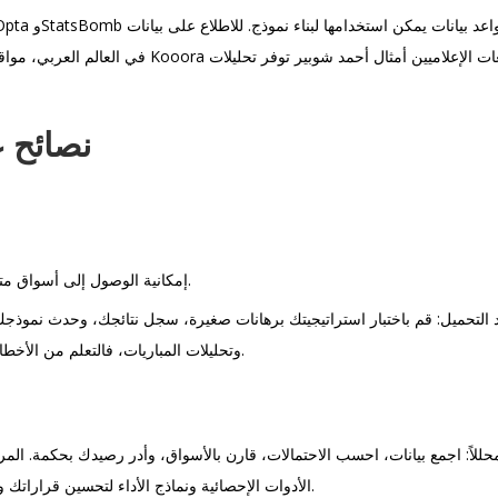
نصائح ع
إمكانية الوصول إلى أسواق متعددة مثل أهداف المباراة، عدد الأهداف، وأحداث اللاعبين.
 التحميل: قم باختبار استراتيجيتك برهانات صغيرة، سجل نتائجك، وحدث نموذجك 
وتحليلات المباريات، فالتعلم من الأخطاء وتحسين النموذج هو ما يحول القواعد النظرية إلى ربح مستدام.
للاً: اجمع بيانات، احسب الاحتمالات، قارن بالأسواق، وأدر رصيدك بحكمة. الم
الأدوات الإحصائية ونماذج الأداء لتحسين قراراتك واحرص على الالتزام بالقوانين المحلية وأساليب اللعب المسؤول.