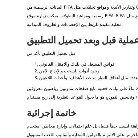
البيانات الرسمية من FIFA وتقارير الأندية ومواقع تحليلات مثل Opta وStatsBomb توفر قواعد بيانات يمكن استخدامها لبناء نموذج. للاطلاع على بيانات
رسمية ومواعيد البطولات يمكنك زيارة موقع FIFA:
FIFA
. في العالم العربي، مواقع مثل Kooora ومتابعات الإعلاميين أمثال أحمد شوبير توفر تحليلات
محلية مفيدة للربط بين الإحصاءات والظروف الميدانية.
ملية قبل وبعد تحميل التطبيق
قبل تحميل التطبيق تأكد من:
قوانين المشغل في بلدك والامتثال القانوني.
وجود أدوات للسحب والإيداع الآمن.
بناءً على بيانات فعلية. تابع صفحات مدونيين رياضيين معروفين
خاتمة إجرائية
راهنة ليست حظاً فقط، بل علم احتمالات وإدارة مخاطر. استخدم