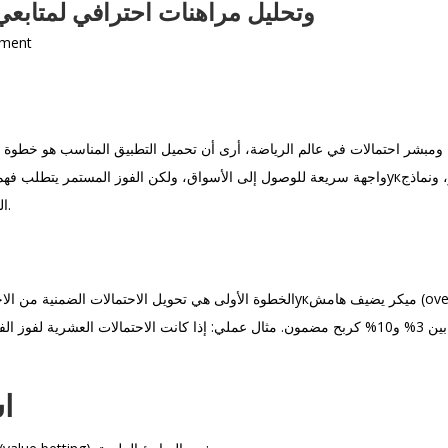
arimatch وتحليل مراهنات احترافي لمتابعي الرياضة
ment
مبشر احتمالات في عالم الرياضة، أرى أن تحميل التطبيق المناسب هو خطوة تقني
التوقع مثل Poisson أو نموذج Dixon-Coles وشبكات xG الحديثة.
اس