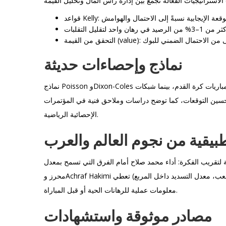
نماذج وإحصاءات حديثة
نماذج Poisson وDixon-Coles جيدة لتوقع عدد الأهداف في مباريات كرة القدم، بينما شبكات xG (expected goals) من مصادر مثل Opta وStatsBomb
لتحسين التوقعات، كما توضح دراسات وملاحق فنية في المؤتمرات
الإحصائية الرياضية.
طبيقية من نجوم العالم والعرب
لنأخذ أمثلة لتقريب الفكرة: أداء محمد صلاح أمام الفرق التي تسمح بمعدل xG  لفرصة تسجل/تسهم. نفس الشيء ينطبق على رياض
محرز وAchraf Hakimi عندما تواجه فرق ذات خطوط دفاع ضعيفة. مراقبة بيانات اللاعبين (مثل دقائق اللعب، معدل التسديد داخل المربع) تعطي
معلومات عملية للرهانات الحية أو قبل المباراة.
مصادر موثوقة واستشهادات