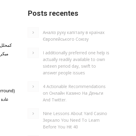
Posts recentes
Аналіз руху капіталу в країнах
Європейського Союзу
كمحلل و
I additionally preferred one help is
actually readily available to own
sixteen period day, swift to
answer people issues
4 Actionable Recommendations
on Онлайн Казино На Деньги
And Twitter.
Nine Lessons About Yard Casino
Зеркало You Need To Learn
Before You Hit 40