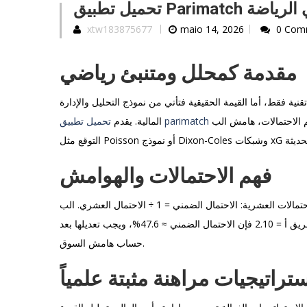
تحميل تطبيق P
xtw183875677
maio 14, 2026
0 Com
مقدمة كمحلل ومتنبئ رياضي
ة فقط، أما القيمة الحقيقية فتأتي من نموذج التحليل والإدارة
واجهة سريعة للوصول إلى الأسواق، ولكن الفوز المستمر يتطلب فهم الاحتمالات، هامش البукميكر، ونماذج
تحميل تطبيق parimatch
المالية. يقدم
فهم الاحتمالات والهوامش
الخطوة الأولى هي تحويل الاحتمالات الضمنية من الاحتمالات العشرية: الاحتمال الضمني = 1 ÷ الاحتمال العشري. البукميكر يضيف هامش (overround)
عادة بين 3% و10% كربح مضمون. مثال عملي: إذا كانت الاحتمالات العشرية لفوز الفريق أ = 2.10 فإن الاحتمال الضمني ≈ 47.6%، ويجب تعديلها بعد
حساب هامش السوق.
تراتيجيات مراهنة مثبتة علمياً