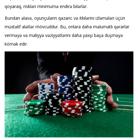
qoyaraq, riskləri minimuma endirə bilərlər.
Bundan əlavə, oyunçuların qazanc və itkilərini izləmələri üçün
müxtəlif alətlər mövcuddur. Bu, onlara daha məlumatlı qərarlar
verməyə və maliyyə vəziyyətlərini daha yaxşı başa düşməyə
kömək edir.