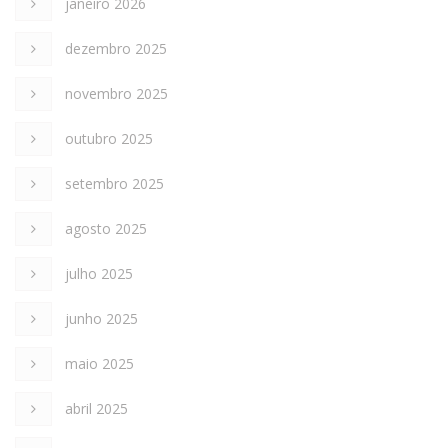
janeiro 2026
dezembro 2025
novembro 2025
outubro 2025
setembro 2025
agosto 2025
julho 2025
junho 2025
maio 2025
abril 2025