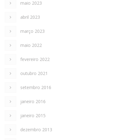
maio 2023
abril 2023
março 2023
maio 2022
fevereiro 2022
outubro 2021
setembro 2016
janeiro 2016
janeiro 2015
dezembro 2013