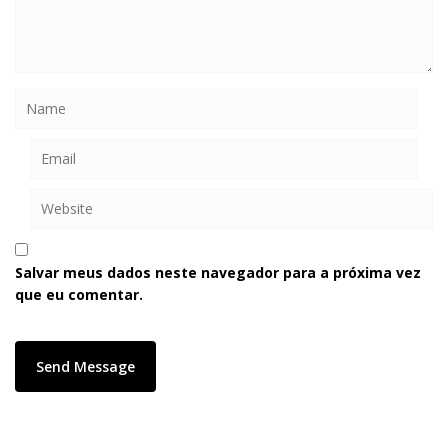
Salvar meus dados neste navegador para a próxima vez
que eu comentar.