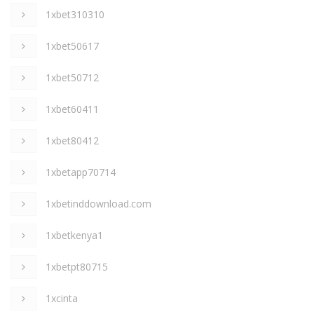
1xbet310310
1xbet50617
1xbet50712
1xbet60411
1xbet80412
1xbetapp70714
1xbetinddownload.com
1xbetkenya1
1xbetpt80715
1xcinta