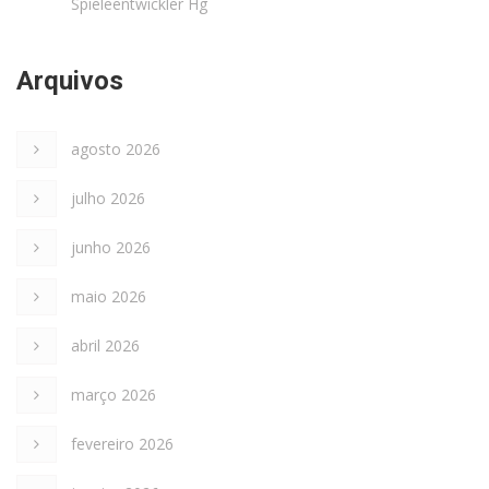
Spieleentwickler Hg
Arquivos
agosto 2026
julho 2026
junho 2026
maio 2026
abril 2026
março 2026
fevereiro 2026