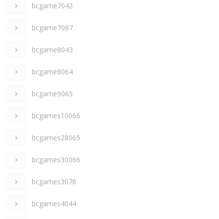
bcgame7042
bcgame7087
bcgame8043
bcgame8064
bcgame9065
bcgames10066
bcgames28065
bcgames30066
bcgames3078
bcgames4044