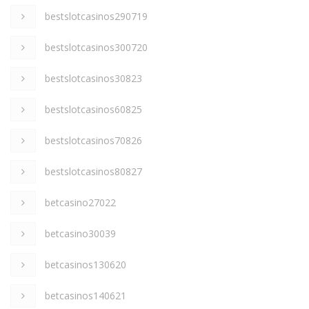
bestslotcasinos290719
bestslotcasinos300720
bestslotcasinos30823
bestslotcasinos60825
bestslotcasinos70826
bestslotcasinos80827
betcasino27022
betcasino30039
betcasinos130620
betcasinos140621