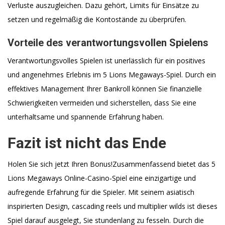
Verluste auszugleichen. Dazu gehört, Limits für Einsätze zu
setzen und regelmäßig die Kontostände zu überprüfen.
Vorteile des verantwortungsvollen Spielens
Verantwortungsvolles Spielen ist unerlässlich für ein positives
und angenehmes Erlebnis im 5 Lions Megaways-Spiel. Durch ein
effektives Management Ihrer Bankroll können Sie finanzielle
Schwierigkeiten vermeiden und sicherstellen, dass Sie eine
unterhaltsame und spannende Erfahrung haben.
Fazit ist nicht das Ende
Holen Sie sich jetzt Ihren Bonus!Zusammenfassend bietet das 5
Lions Megaways Online-Casino-Spiel eine einzigartige und
aufregende Erfahrung für die Spieler. Mit seinem asiatisch
inspirierten Design, cascading reels und multiplier wilds ist dieses
Spiel darauf ausgelegt, Sie stundenlang zu fesseln. Durch die