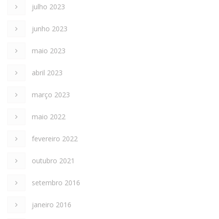
julho 2023
junho 2023
maio 2023
abril 2023
março 2023
maio 2022
fevereiro 2022
outubro 2021
setembro 2016
janeiro 2016