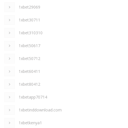
1xbet29069
1xbet30711
1xbet310310
1xbet50617
1xbet50712
1xbet60411
1xbet80412
1xbetapp70714
1xbetinddownload.com
1xbetkenya1