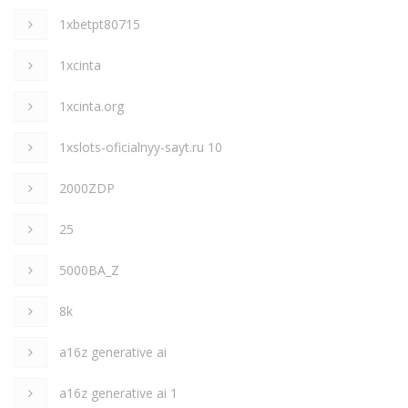
1xbetpt80715
1xcinta
1xcinta.org
1xslots-oficialnyy-sayt.ru 10
2000ZDP
25
5000BA_Z
8k
a16z generative ai
a16z generative ai 1