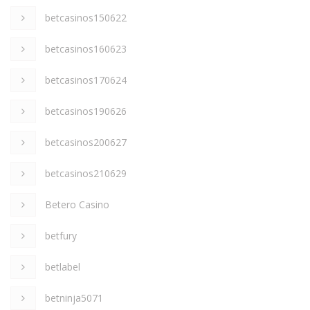
betcasinos150622
betcasinos160623
betcasinos170624
betcasinos190626
betcasinos200627
betcasinos210629
Betero Casino
betfury
betlabel
betninja5071