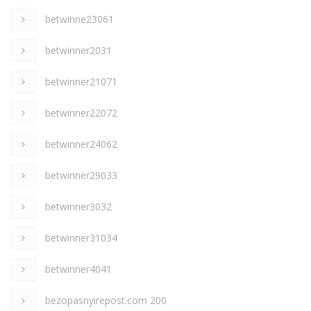
betwinne23061
betwinner2031
betwinner21071
betwinner22072
betwinner24062
betwinner29033
betwinner3032
betwinner31034
betwinner4041
bezopasnyirepost.com 200