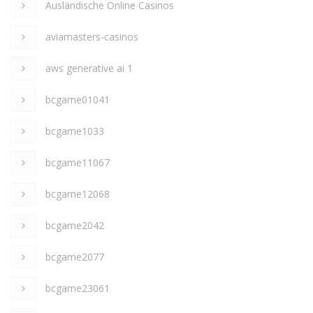
Ausländische Online Casinos
aviamasters-casinos
aws generative ai 1
bcgame01041
bcgame1033
bcgame11067
bcgame12068
bcgame2042
bcgame2077
bcgame23061