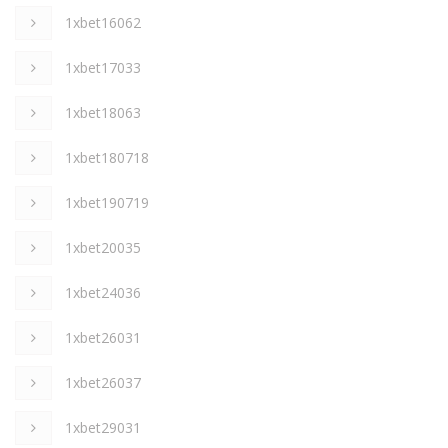
1xbet16062
1xbet17033
1xbet18063
1xbet180718
1xbet190719
1xbet20035
1xbet24036
1xbet26031
1xbet26037
1xbet29031