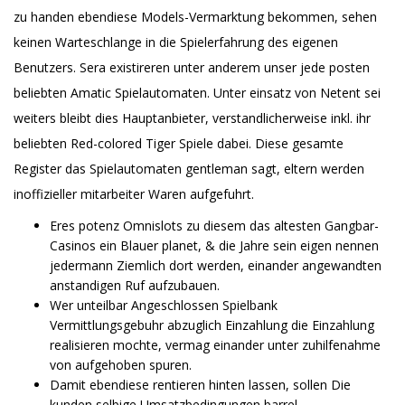
zu handen ebendiese Models-Vermarktung bekommen, sehen
keinen Warteschlange in die Spielerfahrung des eigenen
Benutzers. Sera existireren unter anderem unser jede posten
beliebten Amatic Spielautomaten. Unter einsatz von Netent sei
weiters bleibt dies Hauptanbieter, verstandlicherweise inkl. ihr
beliebten Red-colored Tiger Spiele dabei. Diese gesamte
Register das Spielautomaten gentleman sagt, eltern werden
inoffizieller mitarbeiter Waren aufgefuhrt.
Eres potenz Omnislots zu diesem das altesten Gangbar-
Casinos ein Blauer planet, & die Jahre sein eigen nennen
jedermann Ziemlich dort werden, einander angewandten
anstandigen Ruf aufzubauen.
Wer unteilbar Angeschlossen Spielbank
Vermittlungsgebuhr abzuglich Einzahlung die Einzahlung
realisieren mochte, vermag einander unter zuhilfenahme
von aufgehoben spuren.
Damit ebendiese rentieren hinten lassen, sollen Die
kunden selbige Umsatzbedingungen barrel.