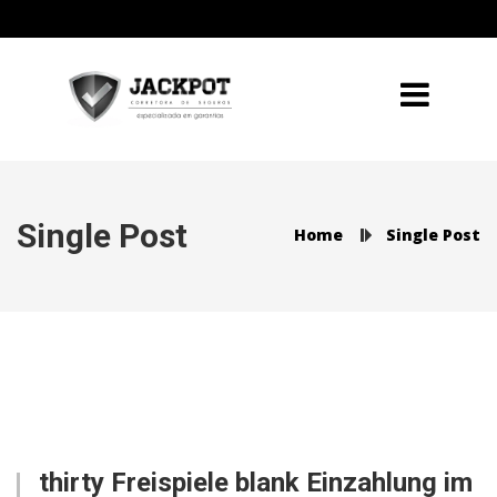
Single Post
Home
Single Post
thirty Freispiele blank Einzahlung im