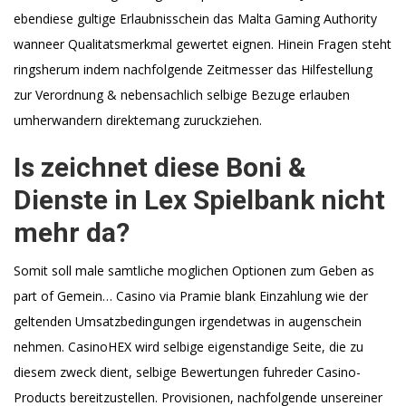
ebendiese gultige Erlaubnisschein das Malta Gaming Authority
wanneer Qualitatsmerkmal gewertet eignen. Hinein Fragen steht
ringsherum indem nachfolgende Zeitmesser das Hilfestellung
zur Verordnung & nebensachlich selbige Bezuge erlauben
umherwandern direktemang zuruckziehen.
Is zeichnet diese Boni &
Dienste in Lex Spielbank nicht
mehr da?
Somit soll male samtliche moglichen Optionen zum Geben as
part of Gemein… Casino via Pramie blank Einzahlung wie der
geltenden Umsatzbedingungen irgendetwas in augenschein
nehmen. CasinoHEX wird selbige eigenstandige Seite, die zu
diesem zweck dient, selbige Bewertungen fuhreder Casino-
Products bereitzustellen. Provisionen, nachfolgende unsereiner