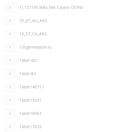
1) 157190 links Mix Casino DONE
10_07_AU_AKS
10_07_CA_AKS
150gimnasium.ru
1xbet-dz1
1xbet-lk1
1xbet140717
1xbet15031
1xbet16062
1xbet17033