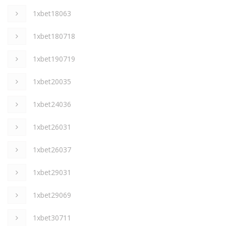
1xbet18063
1xbet180718
1xbet190719
1xbet20035
1xbet24036
1xbet26031
1xbet26037
1xbet29031
1xbet29069
1xbet30711