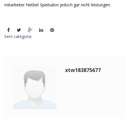
mitarbeiter Netbet Spielsalon jedoch gar nicht leistungen.
Sem categoria
xtw183875677