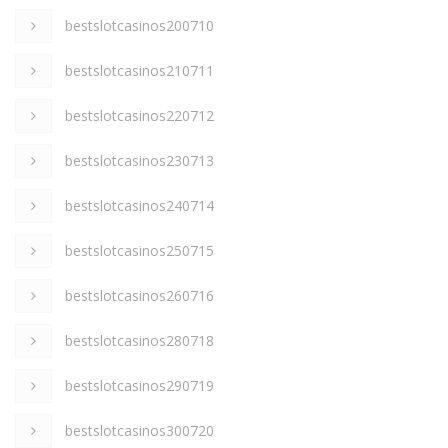
bestslotcasinos200710
bestslotcasinos210711
bestslotcasinos220712
bestslotcasinos230713
bestslotcasinos240714
bestslotcasinos250715
bestslotcasinos260716
bestslotcasinos280718
bestslotcasinos290719
bestslotcasinos300720