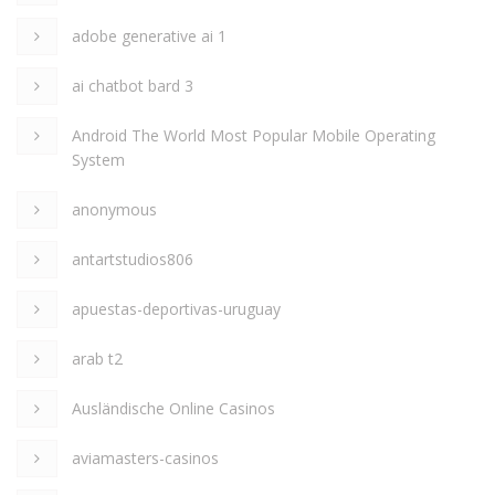
adobe generative ai 1
ai chatbot bard 3
Android The World Most Popular Mobile Operating
System
anonymous
antartstudios806
apuestas-deportivas-uruguay
arab t2
Ausländische Online Casinos
aviamasters-casinos