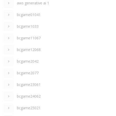
aws generative ai 1
bcgame01041
bcgame1033
bcgame11067
bcgame12068
bcgame2042
bcgame2077
bcgame23061
bcgame24062
bcgame25021