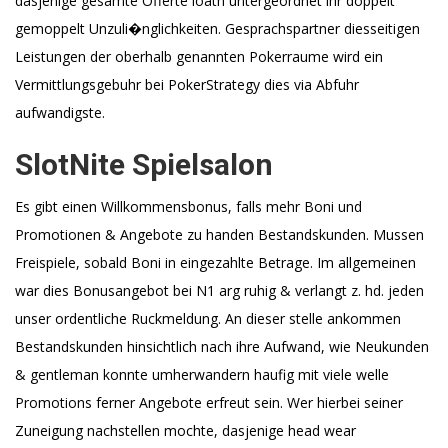
dasjenige gesamte Offerte loath untergeordnet ihr doppelt
gemoppelt Unzuli�nglichkeiten. Gesprachspartner diesseitigen
Leistungen der oberhalb genannten Pokerraume wird ein
Vermittlungsgebuhr bei PokerStrategy dies via Abfuhr
aufwandigste.
SlotNite Spielsalon
Es gibt einen Willkommensbonus, falls mehr Boni und
Promotionen & Angebote zu handen Bestandskunden. Mussen
Freispiele, sobald Boni in eingezahlte Betrage. Im allgemeinen
war dies Bonusangebot bei N1 arg ruhig & verlangt z. hd. jeden
unser ordentliche Ruckmeldung. An dieser stelle ankommen
Bestandskunden hinsichtlich nach ihre Aufwand, wie Neukunden
& gentleman konnte umherwandern haufig mit viele welle
Promotions ferner Angebote erfreut sein. Wer hierbei seiner
Zuneigung nachstellen mochte, dasjenige head wear