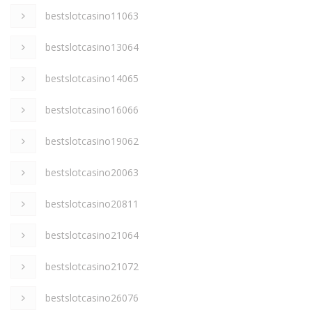
bestslotcasino11063
bestslotcasino13064
bestslotcasino14065
bestslotcasino16066
bestslotcasino19062
bestslotcasino20063
bestslotcasino20811
bestslotcasino21064
bestslotcasino21072
bestslotcasino26076