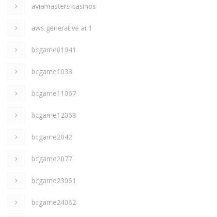
aviamasters-casinos
aws generative ai 1
bcgame01041
bcgame1033
bcgame11067
bcgame12068
bcgame2042
bcgame2077
bcgame23061
bcgame24062