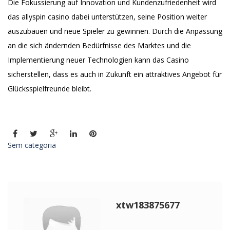
Die Fokussierung auf Innovation und Kundenzufriedenheit wird
das allyspin casino dabei unterstützen, seine Position weiter
auszubauen und neue Spieler zu gewinnen. Durch die Anpassung
an die sich ändernden Bedürfnisse des Marktes und die
Implementierung neuer Technologien kann das Casino
sicherstellen, dass es auch in Zukunft ein attraktives Angebot für
Glücksspielfreunde bleibt.
Sem categoria
xtw183875677