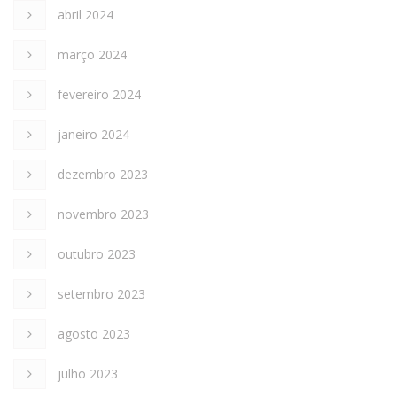
abril 2024
março 2024
fevereiro 2024
janeiro 2024
dezembro 2023
novembro 2023
outubro 2023
setembro 2023
agosto 2023
julho 2023