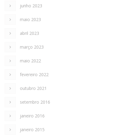
junho 2023
maio 2023
abril 2023
março 2023
maio 2022
fevereiro 2022
outubro 2021
setembro 2016
janeiro 2016
janeiro 2015