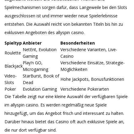
Spielmechanismen sorgen dafür, dass Langeweile bei den Slots
ausgeschlossen ist und immer wieder neue Spielerlebnisse
entstehen. Die Auswahl reicht von bekannten Titeln bis hin zu
exklusiven Angeboten des allyspin casino.
Spieltyp
Anbieter
Besonderheiten
NetEnt, Evolution
Verschiedene Varianten, Live-
Roulette
Gaming
Casino
Play’n GO,
Verschiedene Einsätze, Strategie-
Blackjack
Microgaming
Möglichkeiten
Video-
StarBurst, Book of
Hohe Jackpots, Bonusfunktionen
Slots
Dead
Poker
Evolution Gaming
Verschiedene Pokerarten
Die Tabelle zeigt nur eine kleine Auswahl der verfügbaren Spiele
im allyspin casino. Es werden regelmäßig neue Spiele
hinzugefügt, um das Angebot frisch und interessant zu halten.
Darüber hinaus bietet das Casino oft auch exklusive Spiele an,
die nur dort verfügbar sind.