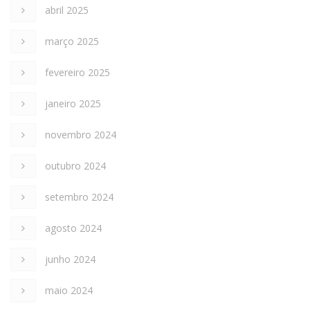
abril 2025
março 2025
fevereiro 2025
janeiro 2025
novembro 2024
outubro 2024
setembro 2024
agosto 2024
junho 2024
maio 2024