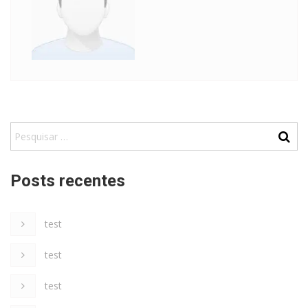
Posts recentes
test
test
test