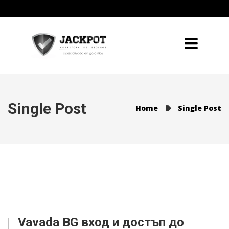
Single Post
Home
Single Post
Vavada BG вход и достъп до