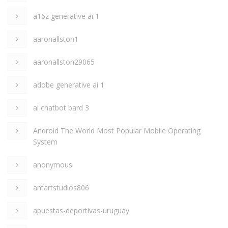
a16z generative ai 1
aaronallston1
aaronallston29065
adobe generative ai 1
ai chatbot bard 3
Android The World Most Popular Mobile Operating
System
anonymous
antartstudios806
apuestas-deportivas-uruguay