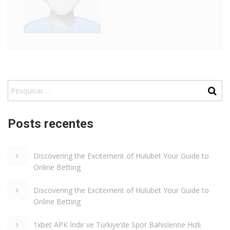
Posts recentes
Discovering the Excitement of Hulubet Your Guide to
Online Betting
Discovering the Excitement of Hulubet Your Guide to
Online Betting
1xbet APK İndir ve Türkiye’de Spor Bahislerine Hızlı