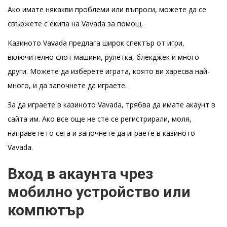
Ако имате някакви проблеми или въпроси, можете да се
свържете с екипа на Vavada за помощ.
Казиното Vavada предлага широк спектър от игри,
включително слот машини, рулетка, блекджек и много
други. Можете да изберете играта, която ви харесва най-
много, и да започнете да играете.
За да играете в казиното Vavada, трябва да имате акаунт в
сайта им. Ако все още не сте се регистрирали, моля,
направете го сега и започнете да играете в казиното
Vavada.
Вход в акаунта чрез
мобилно устройство или
компютър