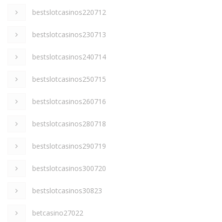
bestslotcasinos220712
bestslotcasinos230713
bestslotcasinos240714
bestslotcasinos250715
bestslotcasinos260716
bestslotcasinos280718
bestslotcasinos290719
bestslotcasinos300720
bestslotcasinos30823
betcasino27022