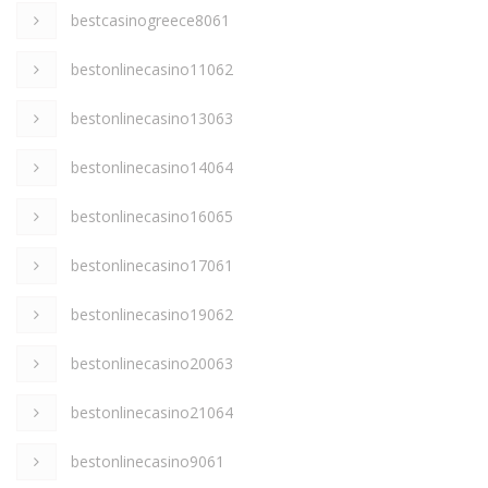
bestcasinogreece8061
bestonlinecasino11062
bestonlinecasino13063
bestonlinecasino14064
bestonlinecasino16065
bestonlinecasino17061
bestonlinecasino19062
bestonlinecasino20063
bestonlinecasino21064
bestonlinecasino9061