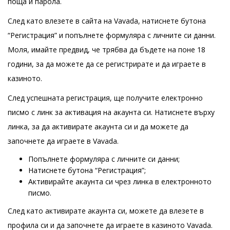
поща и парола.
След като влезете в сайта на Vavada, натиснете бутона
“Регистрация” и попълнете формуляра с личните си данни.
Моля, имайте предвид, че трябва да бъдете на поне 18
години, за да можете да се регистрирате и да играете в
казиното.
След успешната регистрация, ще получите електронно
писмо с линк за активация на акаунта си. Натиснете върху
линка, за да активирате акаунта си и да можете да
започнете да играете в Vavada.
Попълнете формуляра с личните си данни;
Натиснете бутона “Регистрация”;
Активирайте акаунта си чрез линка в електронното
писмо.
След като активирате акаунта си, можете да влезете в
профила си и да започнете да играете в казиното Vavada.