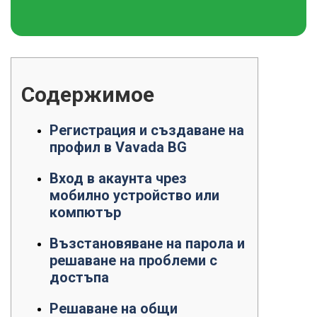
Содержимое
Регистрация и създаване на
профил в Vavada BG
Вход в акаунта чрез
мобилно устройство или
компютър
Възстановяване на парола и
решаване на проблеми с
достъпа
Решаване на общи