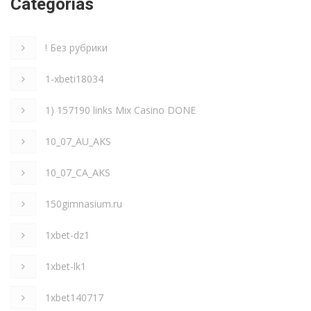
Categorias
! Без рубрики
1-xbeti18034
1) 157190 links Mix Casino DONE
10_07_AU_AKS
10_07_CA_AKS
150gimnasium.ru
1xbet-dz1
1xbet-lk1
1xbet140717