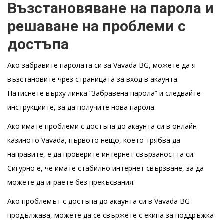
Възстановяване на парола и
решаване на проблеми с
достъпа
Ако забравите паролата си за Vavada BG, можете да я
възстановите чрез страницата за вход в акаунта.
Натиснете върху линка “Забравена парола” и следвайте
инструкциите, за да получите нова парола.
Ако имате проблеми с достъпа до акаунта си в онлайн
казиното Vavada, първото нещо, което трябва да
направите, е да проверите интернет свързаността си.
Сигурно е, че имате стабилно интернет свързване, за да
можете да играете без прекъсвания.
Ако проблемът с достъпа до акаунта си в Vavada BG
продължава, можете да се свържете с екипа за поддръжка