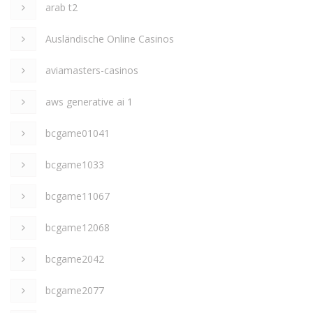
arab t2
Ausländische Online Casinos
aviamasters-casinos
aws generative ai 1
bcgame01041
bcgame1033
bcgame11067
bcgame12068
bcgame2042
bcgame2077