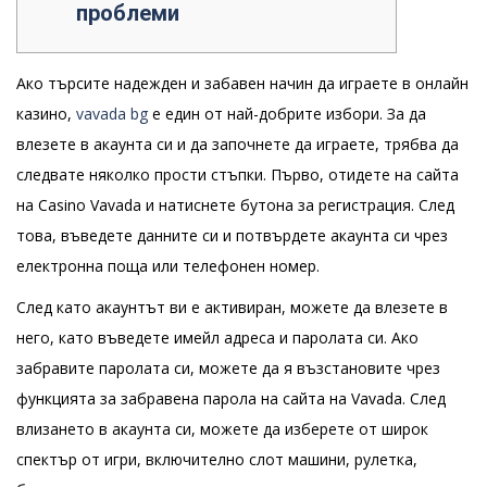
проблеми
Ако търсите надежден и забавен начин да играете в онлайн
казино,
vavada bg
е един от най-добрите избори. За да
влезете в акаунта си и да започнете да играете, трябва да
следвате няколко прости стъпки. Първо, отидете на сайта
на Casino Vavada и натиснете бутона за регистрация. След
това, въведете данните си и потвърдете акаунта си чрез
електронна поща или телефонен номер.
След като акаунтът ви е активиран, можете да влезете в
него, като въведете имейл адреса и паролата си. Ако
забравите паролата си, можете да я възстановите чрез
функцията за забравена парола на сайта на Vavada. След
влизането в акаунта си, можете да изберете от широк
спектър от игри, включително слот машини, рулетка,