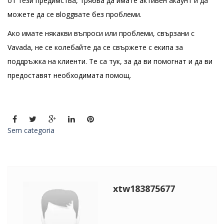
от тези предимства, трябва да имате активен акаунт и да
можете да се вloggвате без проблеми.
Ако имате някакви въпроси или проблеми, свързани с
Vavada, не се колебайте да се свържете с екипа за
поддръжка на клиенти. Те са тук, за да ви помогнат и да ви
предоставят необходимата помощ.
Sem categoria
xtw183875677