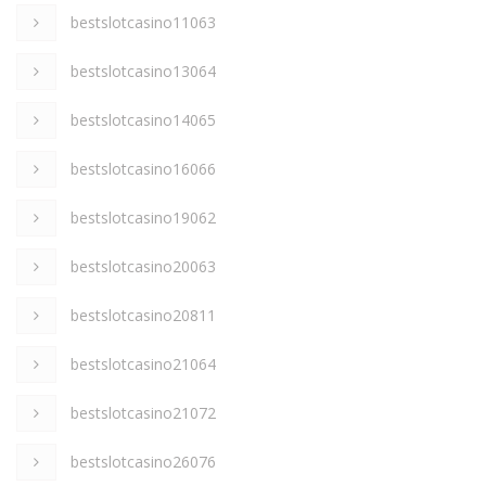
bestslotcasino11063
bestslotcasino13064
bestslotcasino14065
bestslotcasino16066
bestslotcasino19062
bestslotcasino20063
bestslotcasino20811
bestslotcasino21064
bestslotcasino21072
bestslotcasino26076