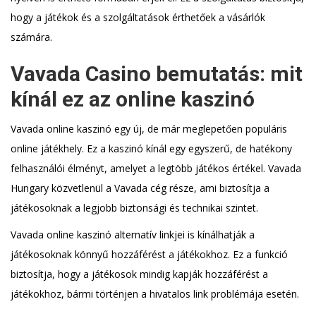
hogy a játékok és a szolgáltatások érthetőek a vásárlók
számára.
Vavada Casino bemutatás: mit
kínál ez az online kaszinó
Vavada online kaszinó egy új, de már meglepetően populáris
online játékhely. Ez a kaszinó kínál egy egyszerű, de hatékony
felhasználói élményt, amelyet a legtöbb játékos értékel. Vavada
Hungary közvetlenül a Vavada cég része, ami biztosítja a
játékosoknak a legjobb biztonsági és technikai szintet.
Vavada online kaszinó alternatív linkjei is kínálhatják a
játékosoknak könnyű hozzáférést a játékokhoz. Ez a funkció
biztosítja, hogy a játékosok mindig kapják hozzáférést a
játékokhoz, bármi történjen a hivatalos link problémája esetén.