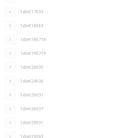
1xbet17033
1xbet18063
1xbet180718
1xbet190719
1xbet20035
1xbet24036
1xbet26031
1xbet26037
1xbet29031
1xbet29069