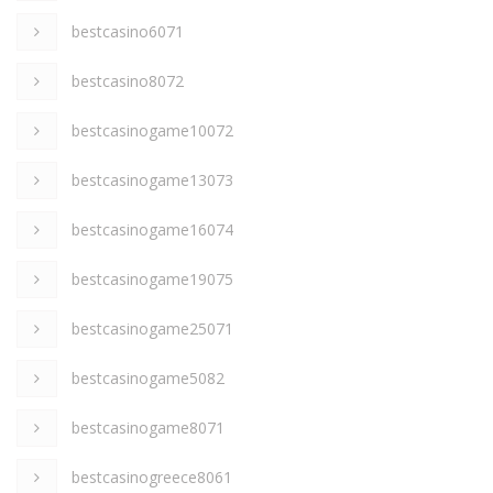
bestcasino6071
bestcasino8072
bestcasinogame10072
bestcasinogame13073
bestcasinogame16074
bestcasinogame19075
bestcasinogame25071
bestcasinogame5082
bestcasinogame8071
bestcasinogreece8061