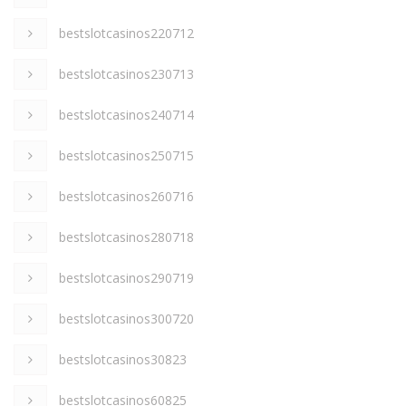
bestslotcasinos220712
bestslotcasinos230713
bestslotcasinos240714
bestslotcasinos250715
bestslotcasinos260716
bestslotcasinos280718
bestslotcasinos290719
bestslotcasinos300720
bestslotcasinos30823
bestslotcasinos60825