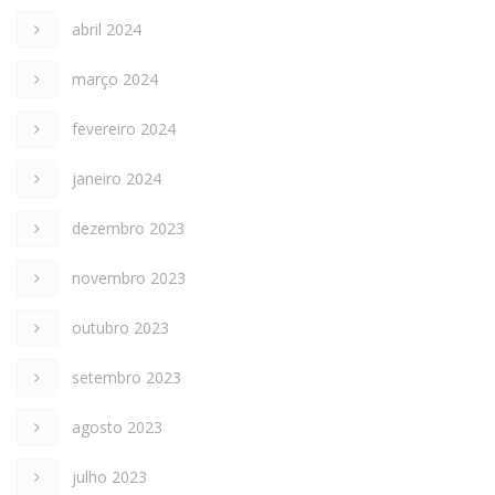
abril 2024
março 2024
fevereiro 2024
janeiro 2024
dezembro 2023
novembro 2023
outubro 2023
setembro 2023
agosto 2023
julho 2023