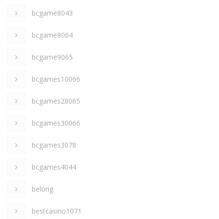
bcgame8043
bcgame8064
bcgame9065
bcgames10066
bcgames28065
bcgames30066
bcgames3078
bcgames4044
belong
bestcasino1071