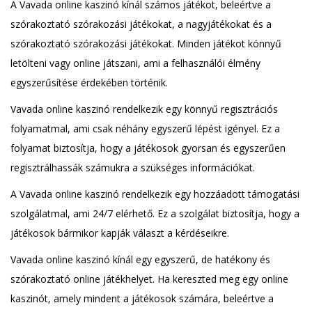
A Vavada online kaszinó kínál számos játékot, beleértve a
szórakoztató szórakozási játékokat, a nagyjátékokat és a
szórakoztató szórakozási játékokat. Minden játékot könnyű
letölteni vagy online játszani, ami a felhasználói élmény
egyszerűsítése érdekében történik.
Vavada online kaszinó rendelkezik egy könnyű regisztrációs
folyamatmal, ami csak néhány egyszerű lépést igényel. Ez a
folyamat biztosítja, hogy a játékosok gyorsan és egyszerűen
regisztrálhassák számukra a szükséges információkat.
A Vavada online kaszinó rendelkezik egy hozzáadott támogatási
szolgálatmal, ami 24/7 elérhető. Ez a szolgálat biztosítja, hogy a
játékosok bármikor kapják választ a kérdéseikre.
Vavada online kaszinó kínál egy egyszerű, de hatékony és
szórakoztató online játékhelyet. Ha kereszted meg egy online
kaszinót, amely mindent a játékosok számára, beleértve a