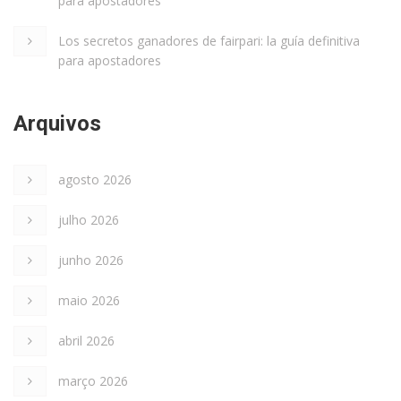
para apostadores
Los secretos ganadores de fairpari: la guía definitiva
para apostadores
Arquivos
agosto 2026
julho 2026
junho 2026
maio 2026
abril 2026
março 2026