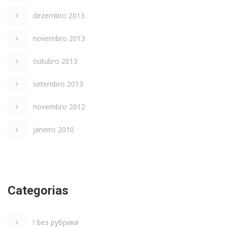
dezembro 2013
novembro 2013
outubro 2013
setembro 2013
novembro 2012
janeiro 2010
Categorias
! Без рубрики