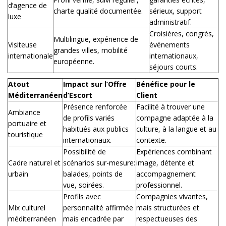
d’agence de
charte qualité documentée.
sérieux, support
luxe
administratif.
Croisières, congrès,
Multilingue, expérience de
Visiteuse
événements
grandes villes, mobilité
internationale
internationaux,
européenne.
séjours courts.
Atout
Impact sur l’Offre
Bénéfice pour le
Méditerranéen
d’Escort
Client
Présence renforcée
Facilité à trouver une
Ambiance
de profils variés
compagne adaptée à la
portuaire et
habitués aux publics
culture, à la langue et au
touristique
internationaux.
contexte.
Possibilité de
Expériences combinant
Cadre naturel et
scénarios sur-mesure:
image, détente et
urbain
balades, points de
accompagnement
vue, soirées.
professionnel.
Profils avec
Compagnies vivantes,
Mix culturel
personnalité affirmée
mais structurées et
méditerranéen
mais encadrée par
respectueuses des