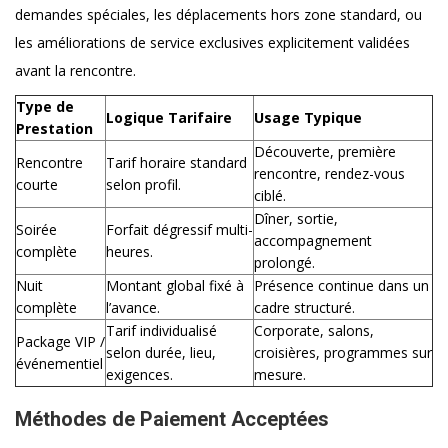
demandes spéciales, les déplacements hors zone standard, ou
les améliorations de service exclusives explicitement validées
avant la rencontre.
Type de
Logique Tarifaire
Usage Typique
Prestation
Découverte, première
Rencontre
Tarif horaire standard
rencontre, rendez-vous
courte
selon profil.
ciblé.
Dîner, sortie,
Soirée
Forfait dégressif multi-
accompagnement
complète
heures.
prolongé.
Nuit
Montant global fixé à
Présence continue dans un
complète
l’avance.
cadre structuré.
Tarif individualisé
Corporate, salons,
Package VIP /
selon durée, lieu,
croisières, programmes sur
événementiel
exigences.
mesure.
Méthodes de Paiement Acceptées