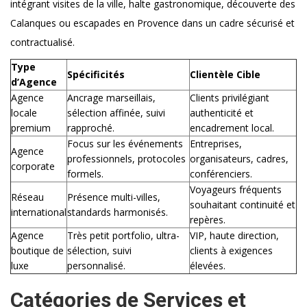
intégrant visites de la ville, halte gastronomique, découverte des
Calanques ou escapades en Provence dans un cadre sécurisé et
contractualisé.
Type
Spécificités
Clientèle Cible
d’Agence
Agence
Ancrage marseillais,
Clients privilégiant
locale
sélection affinée, suivi
authenticité et
premium
rapproché.
encadrement local.
Focus sur les événements
Entreprises,
Agence
professionnels, protocoles
organisateurs, cadres,
corporate
formels.
conférenciers.
Voyageurs fréquents
Réseau
Présence multi-villes,
souhaitant continuité et
international
standards harmonisés.
repères.
Agence
Très petit portfolio, ultra-
VIP, haute direction,
boutique de
sélection, suivi
clients à exigences
luxe
personnalisé.
élevées.
Catégories de Services et