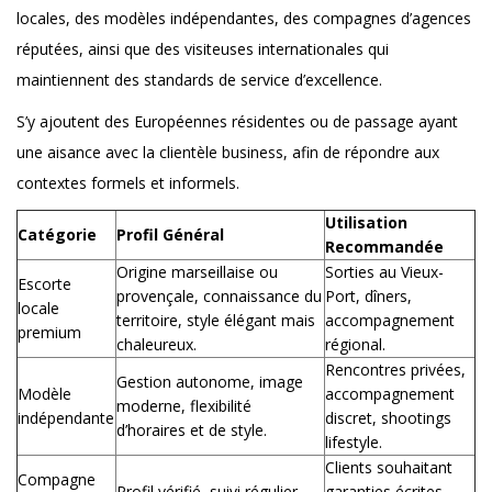
locales, des modèles indépendantes, des compagnes d’agences
réputées, ainsi que des visiteuses internationales qui
maintiennent des standards de service d’excellence.
S’y ajoutent des Européennes résidentes ou de passage ayant
une aisance avec la clientèle business, afin de répondre aux
contextes formels et informels.
Utilisation
Catégorie
Profil Général
Recommandée
Origine marseillaise ou
Sorties au Vieux-
Escorte
provençale, connaissance du
Port, dîners,
locale
territoire, style élégant mais
accompagnement
premium
chaleureux.
régional.
Rencontres privées,
Gestion autonome, image
Modèle
accompagnement
moderne, flexibilité
indépendante
discret, shootings
d’horaires et de style.
lifestyle.
Clients souhaitant
Compagne
Profil vérifié, suivi régulier,
garanties écrites,