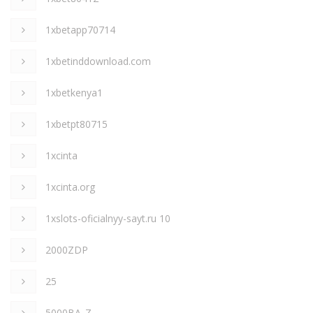
1xbetapp70714
1xbetinddownload.com
1xbetkenya1
1xbetpt80715
1xcinta
1xcinta.org
1xslots-oficialnyy-sayt.ru 10
2000ZDP
25
5000BA_Z