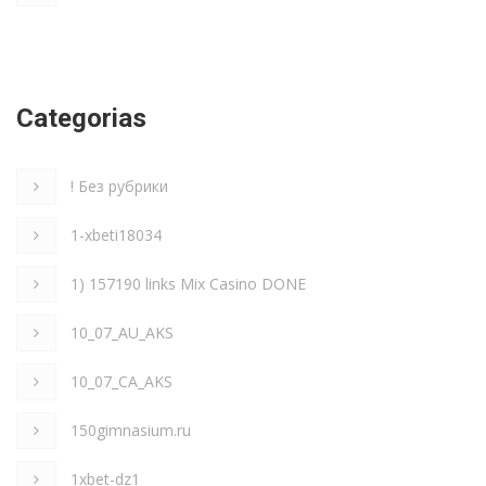
Categorias
! Без рубрики
1-xbeti18034
1) 157190 links Mix Casino DONE
10_07_AU_AKS
10_07_CA_AKS
150gimnasium.ru
1xbet-dz1