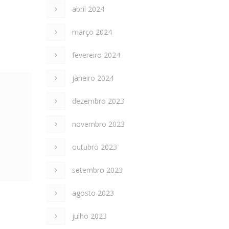
abril 2024
março 2024
fevereiro 2024
janeiro 2024
dezembro 2023
novembro 2023
outubro 2023
setembro 2023
agosto 2023
julho 2023