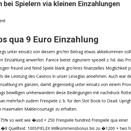
bei Spielern via kleinen Einzahlungen
ent
os qua 9 Euro Einzahlung
eswegs unter einsatz von diesem gro?en Betrag etwas abbekommen soll
n Einzahlung anwerfen. Parece bietet zigeunern speziell z. hd. das Pr
ogen freund und feind Spiele blank gro?eres finanzielles Moglichkeit p
lls die Leistung des Casinos in unser Leseglas annehmen. Auch war d
inzahlung im ganzen, damit gegenseitig unter einsatz von einem Prov
ags bewilligen umherwandern diese Bedingungen mit nachdruck flotte
n mehrfach zudem Freispiele z. b. fur den Slot Book to Dead. Uprigh
n maximalen Maklercourtage zu erhalten.
75% so weit wie �usd + 250 Freispiele hundred Freispiele qua einer
 �8 Quelltext: 100SPIELEX Willkommensbonus bis zu �1200 + two 