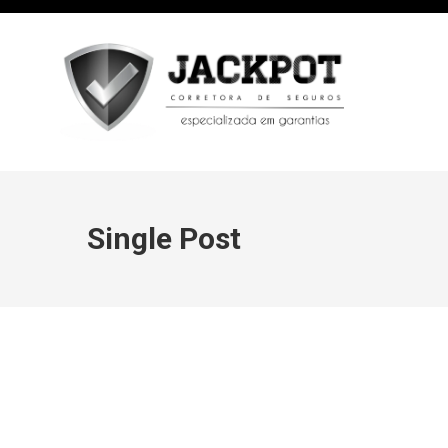
Single Post