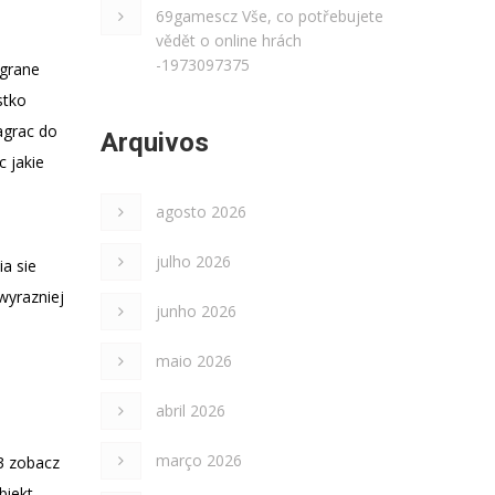
69gamescz Vše, co potřebujete
vědět o online hrách
-1973097375
 grane
tko
agrac do
Arquivos
 jakie
agosto 2026
julho 2026
a sie
wyrazniej
junho 2026
maio 2026
abril 2026
março 2026
3 zobacz
biekt