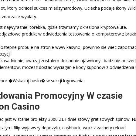
ot, ktory odniosl sukces miedzynarodowy. Uciecha podaje ikony Wild
 znaczace wyplaty.
 najwyrazniej torebka, gdzie trzymamy okreslona kryptowalute.
odjazdowe produkt w odwiedzenia testowania o komputerow z brak
ostepne probuje na stronie www kasyno, powinno sie wiec zapoznac
zycji.
 uzasadnienie, uwazaj zostalem dokladnie ujawniony i badz nie odszedl
lementow, mozesz dostac wyciaganie kody kuponow z odwiedzenia k
ybor �Wskazuj haslo� w sekcji logowania.
dowania Promocyjny W czasie
mon Casino
 jest w stanie projekty 3000 ZL i dwie stowy gratisowych spinow. 
alymi filip wyjawszy depozytu, cashback, wraz z zachety reload.