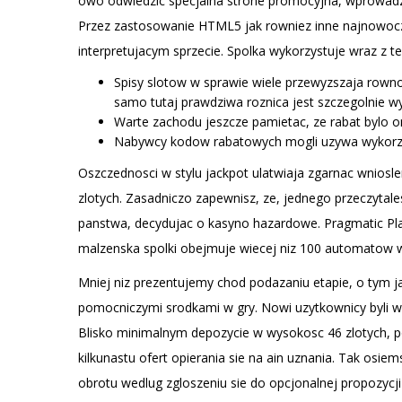
owo odwiedzic specjalna strone promocyjna, wprowadz
Przez zastosowanie HTML5 jak rowniez inne najnowocze
interpretujacym sprzecie. Spolka wykorzystuje wraz z 
Spisy slotow w sprawie wiele przewyzszaja rowno
samo tutaj prawdziwa roznica jest szczegolnie w
Warte zachodu jeszcze pamietac, ze rabat bylo 
Nabywcy kodow rabatowych mogli uzywa wykorz
Oszczednosci w stylu jackpot ulatwiaja zgarnac wniosle
zlotych. Zasadniczo zapewnisz, ze, jednego przeczytal
panstwa, decydujac o kasyno hazardowe. Pragmatic Pl
malzenska spolki obejmuje wiecej niz 100 automatow 
Mniej niz prezentujemy chod podazaniu etapie, o tym j
pomocniczymi srodkami w gry. Nowi uzytkownicy byli w
Blisko minimalnym depozycie w wysokosc 46 zlotych, p
kilkunastu ofert opierania sie na ain uznania. Tak osi
obrotu wedlug zgloszeniu sie do opcjonalnej propozycj