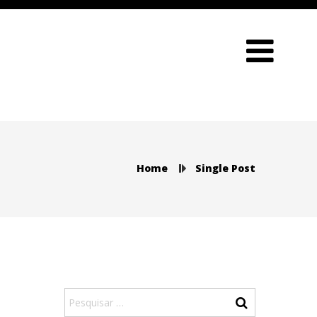
Home
Single Post