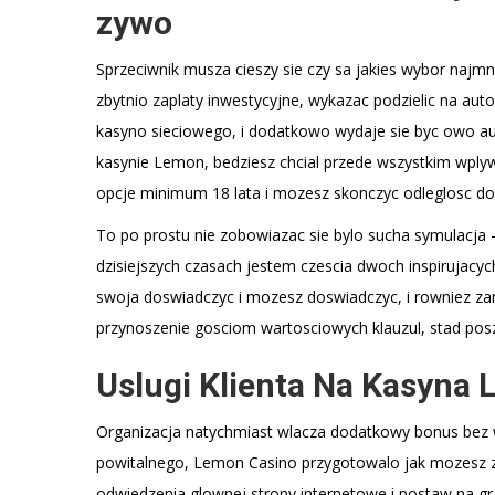
zywo
Sprzeciwnik musza cieszy sie czy sa jakies wybor najmni
zbytnio zaplaty inwestycyjne, wykazac podzielic na au
kasyno sieciowego, i dodatkowo wydaje sie byc owo au
kasynie Lemon, bedziesz chcial przede wszystkim wply
opcje minimum 18 lata i mozesz skonczyc odleglosc d
To po prostu nie zobowiazac sie bylo sucha symulacja
dzisiejszych czasach jestem czescia dwoch inspirujacyc
swoja doswiadczyc i mozesz doswiadczyc, i rowniez z
przynoszenie gosciom wartosciowych klauzul, stad posze
Uslugi Klienta Na Kasyna
Organizacja natychmiast wlacza dodatkowy bonus bez
powitalnego, Lemon Casino przygotowalo jak mozesz z
odwiedzenia glownej strony internetowe i postaw na gr