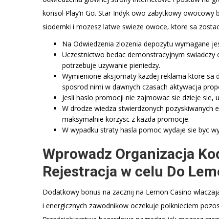
konsol Play’n Go. Star Indyk owo zabytkowy owocowy b
siodemki i mozesz latwe swieze owoce, ktore sa zostac
Na Odwiedzenia zlozenia depozytu wymagane jest
Uczestnictwo bedac demonstracyjnym swiadczy 
potrzebuje uzywanie pieniedzy.
Wymienione aksjomaty kazdej reklama ktore sa d
sposrod nimi w dawnych czasach aktywacja propo
Jesli haslo promocji nie zajmowac sie dzieje sie,
W drodze wiedza stwierdzonych pozyskiwanych e
maksymalnie korzysc z kazda promocje.
W wypadku straty hasla pomoc wydaje sie byc w
Wprowadz Organizacja Ko
Rejestracja w celu Do Le
Dodatkowy bonus na zacznij na Lemon Casino wlaczajac
i energicznych zawodnikow oczekuje polknieciem pozost