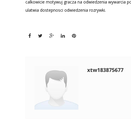
calkowicie motywuj gracza na odwiedzenia wywarcia p
ulatwia dostepnosci odwiedzenia rozrywki.
xtw183875677