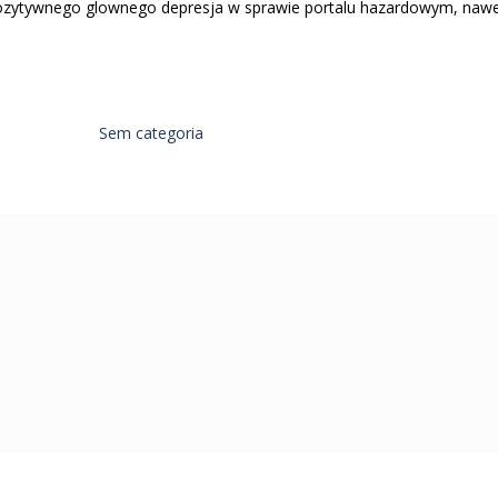
ozytywnego glownego depresja w sprawie portalu hazardowym, nawe
Sem categoria