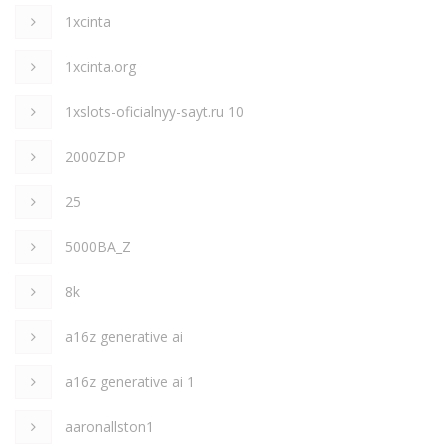
1xcinta
1xcinta.org
1xslots-oficialnyy-sayt.ru 10
2000ZDP
25
5000BA_Z
8k
a16z generative ai
a16z generative ai 1
aaronallston1