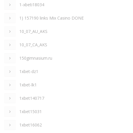
1-xbeti18034
1) 157190 links Mix Casino DONE
10_07_AU_AKS
10_07_CA_AKS
150gimnasium.ru
1xbet-dz1
1xbet-lk1
1xbet140717
1xbet15031
1xbet16062