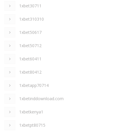
1xbet30711
1xbet310310
1xbet50617
1xbet50712
1xbet60411
1xbet80412
1xbetapp70714
1xbetinddownload.com
1xbetkenya1
1xbetpt80715