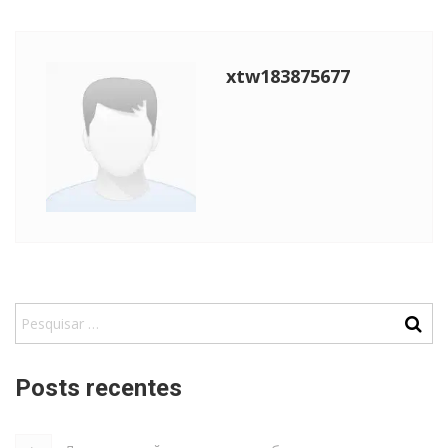
xtw183875677
Posts recentes