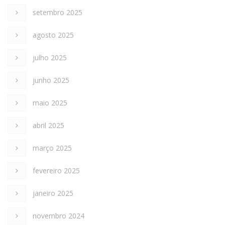
setembro 2025
agosto 2025
julho 2025
junho 2025
maio 2025
abril 2025
março 2025
fevereiro 2025
janeiro 2025
novembro 2024