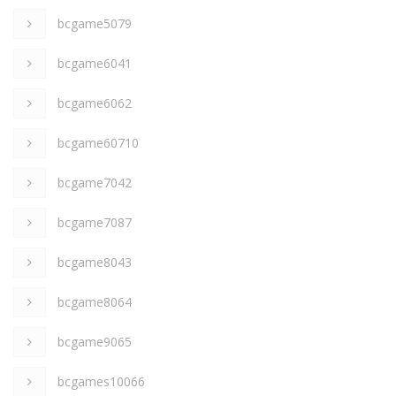
bcgame5079
bcgame6041
bcgame6062
bcgame60710
bcgame7042
bcgame7087
bcgame8043
bcgame8064
bcgame9065
bcgames10066