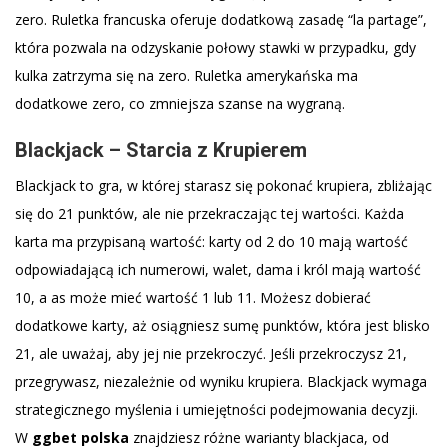
zero. Ruletka francuska oferuje dodatkową zasadę “la partage”,
która pozwala na odzyskanie połowy stawki w przypadku, gdy
kulka zatrzyma się na zero. Ruletka amerykańska ma
dodatkowe zero, co zmniejsza szanse na wygraną.
Blackjack – Starcia z Krupierem
Blackjack to gra, w której starasz się pokonać krupiera, zbliżając
się do 21 punktów, ale nie przekraczając tej wartości. Każda
karta ma przypisaną wartość: karty od 2 do 10 mają wartość
odpowiadającą ich numerowi, walet, dama i król mają wartość
10, a as może mieć wartość 1 lub 11. Możesz dobierać
dodatkowe karty, aż osiągniesz sumę punktów, która jest blisko
21, ale uważaj, aby jej nie przekroczyć. Jeśli przekroczysz 21,
przegrywasz, niezależnie od wyniku krupiera. Blackjack wymaga
strategicznego myślenia i umiejętności podejmowania decyzji.
W
ggbet polska
znajdziesz różne warianty blackjaca, od