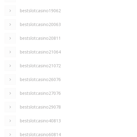
bestslotcasino19062
bestslotcasino20063
bestslotcasino20811
bestslotcasino21064
bestslotcasino21072
bestslotcasino26076
bestslotcasino27076
bestslotcasino29078
bestslotcasino40813
bestslotcasino60814