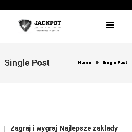
Single Post
Home
Single Post
Zagraj i wygraj Najlepsze zakłady