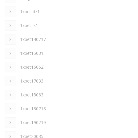
1xbet-dz1
1xbet-lk1
1xbet140717
1xbet15031
1xbet16062
1xbet17033
1xbet18063
1xbet180718
1xbet190719
1xbet20035