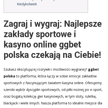
Kiedykolwiek
Zagraj i wygraj: Najlepsze
zakłady sportowe i
kasyno online ggbet
polska czekają na Ciebie!
Szukasz ekscytującej rozrywki i możliwości wygranej?
ggbet
polska
to platforma, która łączy w sobie emocje zakładów
sportowych z fascynującym światem kasyna online. Oferujemy
szeroki wybór dyscyplin sportowych, od piłki nożnej po e-sport,
oraz bogatą kolekcję gier kasynowych, w tym sloty, ruletkę,
blackjack i wiele innych. Nasza platforma to idealne miejsce dla