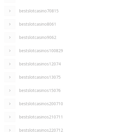
bestslotcasino70815
bestslotcasino8061
bestslotcasino9062
bestslotcasinos100829
bestslotcasinos12074
bestslotcasinos13075
bestslotcasinos15076
bestslotcasinos200710
bestslotcasinos210711
bestslotcasinos220712