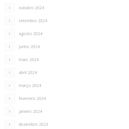
outubro 2024
setembro 2024
agosto 2024
junho 2024
maio 2024
abril 2024
março 2024
fevereiro 2024
janeiro 2024
dezembro 2023