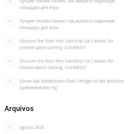
Лучшие онлайн казино: как выбрать надежную
площадку для игры
Лучшие онлайн казино: как выбрать надежную
площадку для игры
Discover the Best Non GamStop UK Casinos for
Uninterrupted Gaming -516498531
Discover the Best Non GamStop UK Casinos for
Uninterrupted Gaming -516498531
Dieser das beliebtesten Slots-Fertiger ist der deutsche
Spieleentwickler Hg
Arquivos
agosto 2026