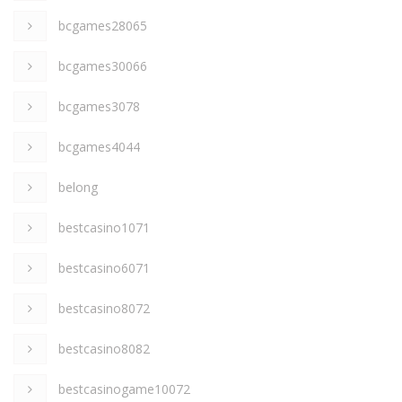
bcgames28065
bcgames30066
bcgames3078
bcgames4044
belong
bestcasino1071
bestcasino6071
bestcasino8072
bestcasino8082
bestcasinogame10072